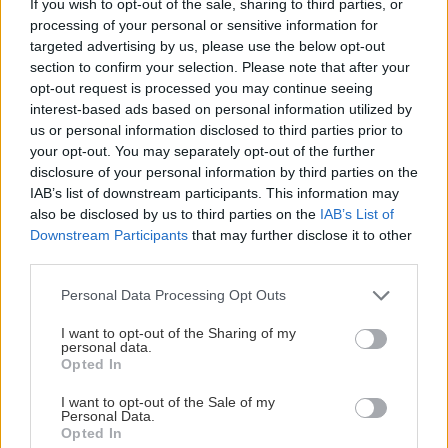
If you wish to opt-out of the sale, sharing to third parties, or
GOSSIP - LIFESTYLE
23:00
processing of your personal or sensitive information for
Ο Τζέιμς Κάμερον φαίνεται έτοιμος να αφήσει
targeted advertising by us, please use the below opt-out
πίσω του το «Avatar»
section to confirm your selection. Please note that after your
opt-out request is processed you may continue seeing
interest-based ads based on personal information utilized by
ΕΠΙΣΤΗΜΗ
22:32
us or personal information disclosed to third parties prior to
Όλες οι ειδήσεις
Έφτιαξε ηλιακό γιοτ με $20.000 και διένυσε
your opt-out. You may separately opt-out of the further
3.000 ναυτικά μίλια χωρίς στάλα καυσίμου!
disclosure of your personal information by third parties on the
IAB’s list of downstream participants. This information may
also be disclosed by us to third parties on the
IAB’s List of
ΣΠΙΤΙ
22:21
Downstream Participants
that may further disclose it to other
third parties.
Κατσαρίδα στο σπίτι - Πότε πρέπει να
ανησυχήσουμε
Personal Data Processing Opt Outs
ΠΕΡΙΣΣΟΤΕΡΑ
I want to opt-out of the Sharing of my
personal data.
ΚΟΣΜΟΣ
22:11
Opted In
Εξαρθρώθηκε τεράστιο δίκτυο διακίνησης
μεταναστών και ναρκωτικών στη Μεσόγειο –
I want to opt-out of the Sale of my
Personal Data.
Πάνω από 24 εκατ. ευρώ κέρδη
Opted In
ΣΧΕΣΕΙΣ ΚΑΙ SEX