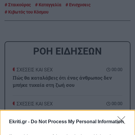
Σταικούρας
Καταγγελία
Ενισχυσεις
Κιβωτός του Κόσμου
ΡΟΗ ΕΙΔΗΣΕΩΝ
ΣΧΕΣΕΙΣ ΚΑΙ SEX
00:00
Πώς θα καταλάβεις ότι ένας άνθρωπος δεν
μπήκε τυχαία στη ζωή σου
ΣΧΕΣΕΙΣ ΚΑΙ SEX
00:00
Μικρές αλλαγές που μπορούν να φέρουν ξανά
τη σπίθα στη σχέση σου
Ekriti.gr -
Do Not Process My Personal Information