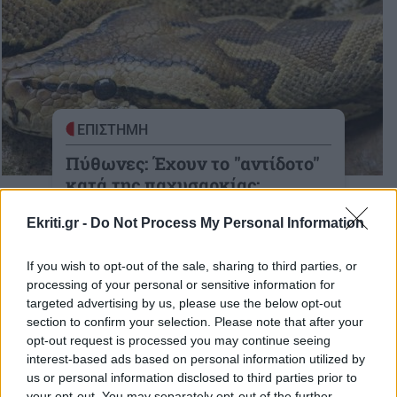
ΕΠΙΣΤΗΜΗ
Πύθωνες: Έχουν το "αντίδοτο"
κατά της παχυσαρκίας;
Τί λένε οι επιστήμονες
Ekriti.gr -
Do Not Process My Personal Information
22-03-2026
If you wish to opt-out of the sale, sharing to third parties, or
processing of your personal or sensitive information for
targeted advertising by us, please use the below opt-out
section to confirm your selection. Please note that after your
ΥΓΕΙΑ
opt-out request is processed you may continue seeing
Παγκόσμια Ημέρα κατά της
interest-based ads based on personal information utilized by
us or personal information disclosed to third parties prior to
παχυσαρκίας: “8
your opt-out. You may separately opt-out of the further