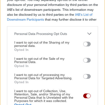
δισεκατομμύρια λόγοι για να
disclosure of your personal information by third parties on the
δράσουμε”
IAB’s list of downstream participants. This information may
11:27 | 04/03/2026
also be disclosed by us to third parties on the
IAB’s List of
Downstream Participants
that may further disclose it to other
third parties.
ΥΓΕΙΑ
Παχυσαρκία: Ποια είναι τα
Personal Data Processing Opt Outs
νέα φάρμακα που θα
I want to opt-out of the Sharing of my
κυκλοφορήσουν το 2026,
personal data.
πόσο ασφαλή είναι
Opted In
09:31 | 01/03/2026
I want to opt-out of the Sale of my
Personal Data.
Opted In
ΕΛΛΑΔΑ
Παθολόγοι: Ζητούν πρόσβαση
I want to opt-out of processing my
Personal Data for Targeted Advertising.
στη συνταγογράφηση
Opted In
φαρμάκων για την
παχυσαρκία
I want to opt-out of Collection, Use,
Retention, Sale, and/or Sharing of my
22:49 | 13/01/2026
Personal Data that Is Unrelated with the
Purposes for which it was collected.
Opted Out