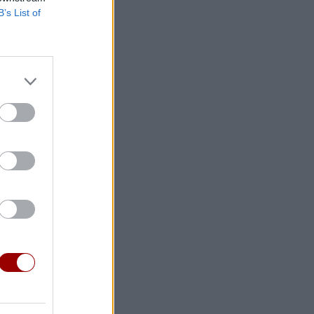
ταίες
B’s List of
 στο
ς
α θέματα
ί:
απεργία
ήνα