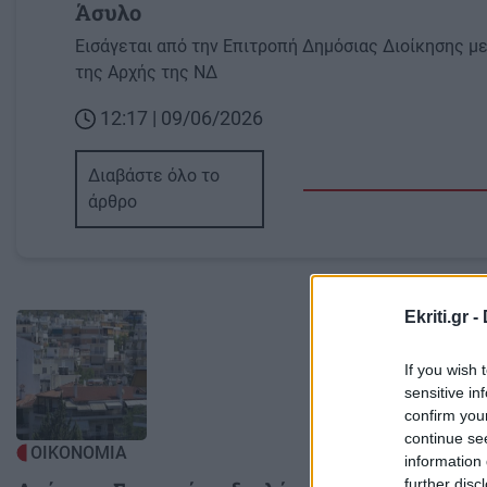
Άσυλο
Εισάγεται από την Επιτροπή Δημόσιας Διοίκησης με
της Αρχής της ΝΔ
12:17 | 09/06/2026
Διαβάστε όλο το
άρθρο
Ekriti.gr -
Image
Image
If you wish 
sensitive in
confirm you
continue se
ΟΙΚΟΝΟΜΙΑ
ΟΙΚΟΝΟΜΙ
information 
further disc