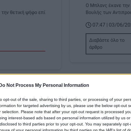
Ο Μπλανς έκανε την 
 την θετική ψήφο επί
Βουλής των Αντιπρ
07:47 | 03/06/2
Διαβάστε όλο το
άρθρο
Do Not Process My Personal Information
Image
to opt-out of the sale, sharing to third parties, or processing of your per
formation for targeted advertising by us, please use the below opt-out s
r selection. Please note that after your opt-out request is processed y
eing interest-based ads based on personal information utilized by us or
Α
ΚΡΗΤΗ
disclosed to third parties prior to your opt-out. You may separately opt-
losure of your personal information by third parties on the IAB’s list of