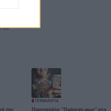
γία
23 Μαρτίου
ημέρα
υ του
Image
ΤΕΧΝΟΛΟΓΙΑ
τά της
Πορτογαλία: "Πράσινο φως" στο