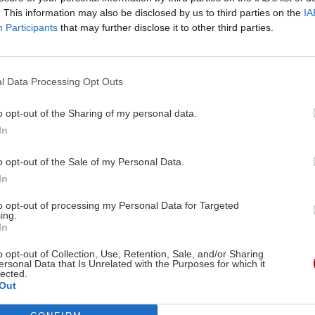
 Δευτέρα αρχίζει η
Λαϊκές αγορές: Τελευ
. This information may also be disclosed by us to third parties on the
IA
ία του νομοσχεδίου
"πινελιές" βελτίωσης
Participants
that may further disclose it to other third parties.
υπτονομίσματα
πολυνομοσχέδιο του
υπουργείου Ανάπτυξη
εται
Body
Το βάρος ρίχνεται σε τρί
l Data Processing Opt Outs
03/05/2026
11:35 | 22/04/2026
o opt-out of the Sharing of my personal data.
In
o opt-out of the Sale of my Personal Data.
Image
In
to opt-out of processing my Personal Data for Targeted
ing.
In
ΕΛΛΑΔΑ
o opt-out of Collection, Use, Retention, Sale, and/or Sharing
ersonal Data that Is Unrelated with the Purposes for which it
δότηση έως 20.000 για
«Χειρόφρενο» στα Ταξ
lected.
Out
ροκίνηση
Πανελλαδική 24ωρη 
και απόβαση στην Αθ