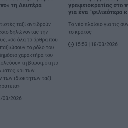
νο» τη Δευτέρα
γραφειοκρατίας στο 
για ένα "φιλικότερο 
τιστές ταξί αντιδρούν
Body
Το νέο πλαίσιο για τις σ
έδιο δηλώνοντας την
το κράτος
υς, «σε όλα τα άρθρα που
15:53 | 18/03/2026
απαξιώσουν το ρόλο του
 δημόσιο χαρακτήρα του
ολεύουν τη βιωσιμότητα
λματος και των
ν των ιδιοκτητών ταξί
κράτεια»
22/03/2026