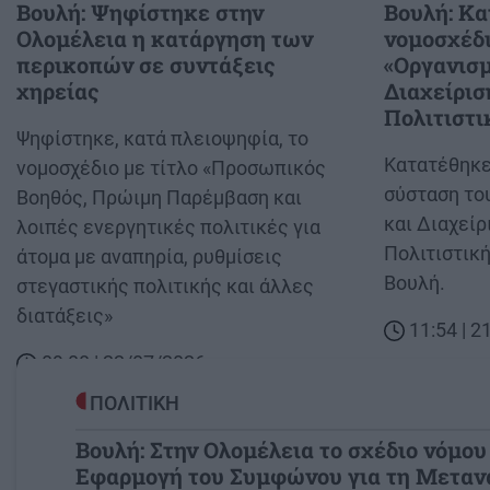
Βουλή: Ψηφίστηκε στην
Βουλή: Κα
Ολομέλεια η κατάργηση των
νομοσχέδι
περικοπών σε συντάξεις
«Οργανισμ
χηρείας
Διαχείρισ
Πολιτιστι
Body
Ψηφίστηκε, κατά πλειοψηφία, το
Body
Κατατέθηκε 
νομοσχέδιο με τίτλο «Προσωπικός
σύσταση το
Βοηθός, Πρώιμη Παρέμβαση και
και Διαχείρ
λοιπές ενεργητικές πολιτικές για
Πολιτιστικ
άτομα με αναπηρία, ρυθμίσεις
Βουλή.
στεγαστικής πολιτικής και άλλες
διατάξεις»
11:54 | 
09:08 | 22/07/2026
ΠΟΛΙΤΙΚΗ
Βουλή: Στην Ολομέλεια το σχέδιο νόμου 
Εφαρμογή του Συμφώνου για τη Μετανά
Image