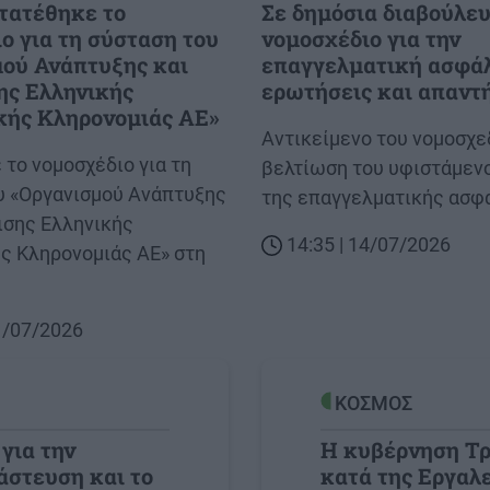
τατέθηκε το
Σε δημόσια διαβούλευ
ο για τη σύσταση του
νομοσχέδιο για την
ού Ανάπτυξης και
επαγγελματική ασφάλ
ης Ελληνικής
ερωτήσεις και απαντ
κής Κληρονομιάς ΑΕ»
Body
Αντικείμενο του νομοσχεδ
το νομοσχέδιο για τη
βελτίωση του υφιστάμεν
υ «Οργανισμού Ανάπτυξης
της επαγγελματικής ασφ
ισης Ελληνικής
14:35 | 14/07/2026
ής Κληρονομιάς ΑΕ» στη
21/07/2026
ΚΟΣΜΟΣ
για την
Η κυβέρνηση Τρ
στευση και το
κατά της Εργαλ
Image