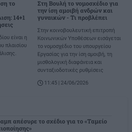
ση το
Στη Βουλή το νομοσχέδιο για
την ίση αμοιβή ανδρών και
ιση: 14+1
γυναικών - Τι προβλέπει
ήσεις
Body
Στην κοινοβουλευτική επιτροπή
ίου είναι η
Κοινωνικών Υποθέσεων εισάγεται
ου πλαισίου
το νομοσχέδιο του υπουργείου
άλισης.
Εργασίας για την ίση αμοιβή, τη
μισθολογική διαφάνεια και
συνταξιοδοτικές ρυθμίσεις
11:45 | 24/06/2026
αμπ απέσυρε το σχέδιο για το «Ταμείο
ειοποίησης»