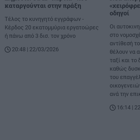
καταργούνται στην πράξη
«χειρόφρε
οδηγοί
Body
Τέλος το κυνηγητό εγγράφων -
Body
Οι αυτοκινη
Κέρδος 20 εκατομμύρια εργατοώρες
στο νομοσχ
ή πάνω από 3 δισ. τον χρόνο
αντίθεσή το
20:48 | 22/03/2026
θέλουν να 
ταξί και το
καθώς δυσκ
του επαγγέ
οικογενειώ
ανά την επι
16:14 | 