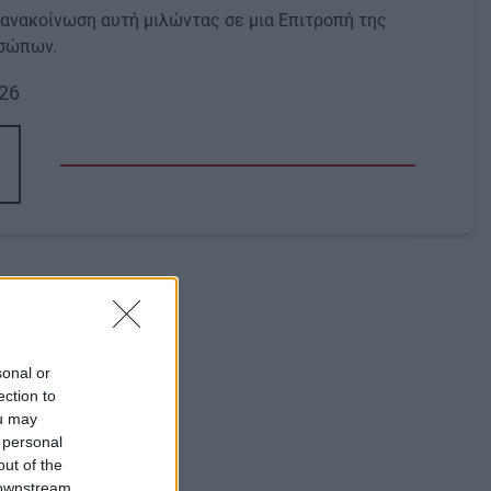
ανακοίνωση αυτή μιλώντας σε μια Επιτροπή της
οσώπων.
026
sonal or
ection to
ou may
 personal
out of the
 downstream