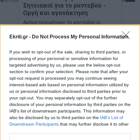
Σητειακοί για το ραντεβού -
Οργή και αγανάκτηση
Ακόμη περιμένουν το ραντεβού οι
Σητειακοί...
Ekriti.gr -
Do Not Process My Personal Information
18-06-2025
If you wish to opt-out of the sale, sharing to third parties, or
processing of your personal or sensitive information for
targeted advertising by us, please use the below opt-out
section to confirm your selection. Please note that after your
ΑΥΤΟΔΙΟΙΚΗΣΗ
opt-out request is processed you may continue seeing
Σητεία: Δύο σημαντικές
interest-based ads based on personal information utilized by
χρηματοδοτήσεις για τις
us or personal information disclosed to third parties prior to
αθλητικές εγκαταστάσεις
your opt-out. You may separately opt-out of the further
του Δήμου
disclosure of your personal information by third parties on the
IAB’s list of downstream participants. This information may
17:26 | 03/06/2025
also be disclosed by us to third parties on the
IAB’s List of
Downstream Participants
that may further disclose it to other
ΚΡΗΤΗ
third parties.
Σητεία: Νέοι αγωγοί για την