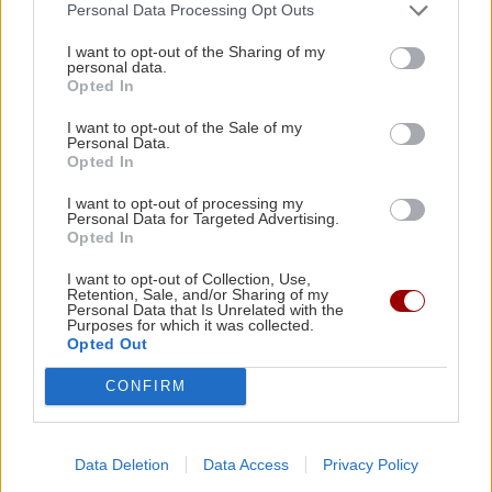
Personal Data Processing Opt Outs
βελτίωση της ύδρευσης
στους οικισμούς Ανάληψη,
I want to opt-out of the Sharing of my
personal data.
Πιλαλήματα, Λαγκάδα και
Opted In
Καλό Νερό
20:14 | 14/05/2025
I want to opt-out of the Sale of my
Personal Data.
Opted In
ΑΥΤΟΔΙΟΙΚΗΣΗ
I want to opt-out of processing my
Δήμος Σητείας: Μόνο
Personal Data for Targeted Advertising.
ηλεκτρονικά οι αιτήσεις για
Opted In
τους βρεφονηπιακούς
I want to opt-out of Collection, Use,
σταθμούς
Retention, Sale, and/or Sharing of my
Personal Data that Is Unrelated with the
18:08 | 14/05/2025
Purposes for which it was collected.
Opted Out
CONFIRM
ΑΥΤΟΔΙΟΙΚΗΣΗ
Δήμος Σητείας: Διευρυμένη
συνάντηση για τον ΒΟΑΚ
Data Deletion
Data Access
Privacy Policy
15:49 | 26/04/2025