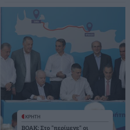
ΚΡΗΤΗ
ΒΟΑΚ: Στο "περίμενε" οι