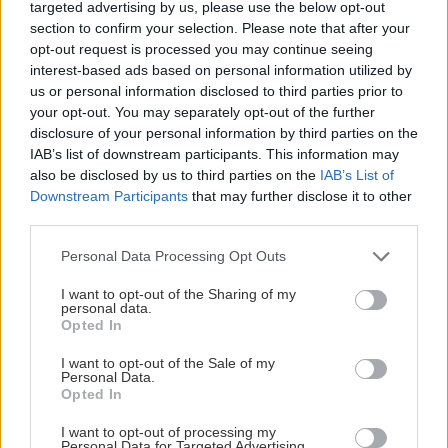
24-10-2025
targeted advertising by us, please use the below opt-out
section to confirm your selection. Please note that after your
opt-out request is processed you may continue seeing
interest-based ads based on personal information utilized by
us or personal information disclosed to third parties prior to
ΑΘΛΗΤΙΚΑ
your opt-out. You may separately opt-out of the further
Παγκόσμιο Πρωτάθλημα
disclosure of your personal information by third parties on the
Taekwondo I.T.F: Ιστορική
IAB’s list of downstream participants. This information may
also be disclosed by us to third parties on the
IAB’s List of
διάκριση για την Ελλάδα -
Downstream Participants
that may further disclose it to other
Δεύτερη στον κόσμο
third parties.
13:52 | 15/10/2025
Personal Data Processing Opt Outs
ΑΘΛΗΤΙΚΑ
I want to opt-out of the Sharing of my
Παγκόσμιο Πρωτάθλημα
personal data.
Opted In
TAEKWON-DO ITF: Δυναμικό
ξεκίνημα για την Ελλάδα με
I want to opt-out of the Sale of my
Personal Data.
34 μετάλλια
Opted In
18:26 | 10/10/2025
I want to opt-out of processing my
Personal Data for Targeted Advertising.