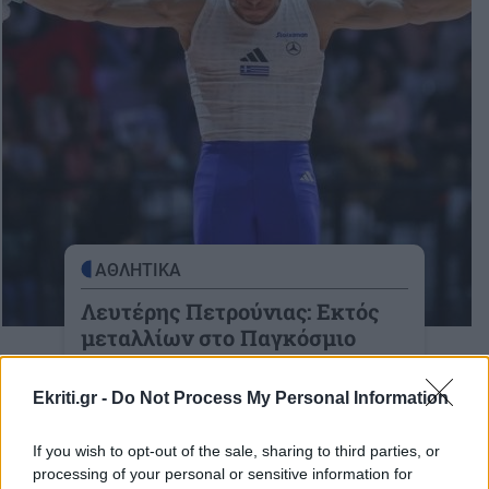
ΑΘΛΗΤΙΚΑ
Λευτέρης Πετρούνιας: Εκτός
μεταλλίων στο Παγκόσμιο
Πρωτάθλημα της Τζακάρτα -
Κατετάγη πέμπτος (βίντεο)
Ekriti.gr -
Do Not Process My Personal Information
Πέμπτος ο Πετρούνιας στον τελικό των
κρίκων
If you wish to opt-out of the sale, sharing to third parties, or
processing of your personal or sensitive information for