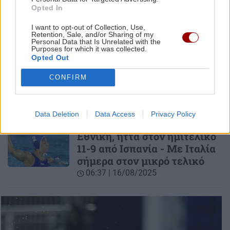
ΑΘΛΗΤΙΚΑ
Opted In
Βραζιλία - Ελλάδα 3-0: Ήττα
I want to opt-out of Collection, Use,
στην πρεμιέρα του
Retention, Sale, and/or Sharing of my
Personal Data that Is Unrelated with the
Παγκοσμίου Πρωταθλήματος
Purposes for which it was collected.
βόλει γυναικών (βίντεο)
Opted Out
18:07 | 22/08/2025
CONFIRM
ΑΘΛΗΤΙΚΑ
Παγκόσμιο πόλο νέων
Data Deletion
Data Access
Privacy Policy
γυναικών: Για το χάλκινο η
Εθνική, ήττα στον ημιτελικό
11-9 από Ισπανία - Με Ιταλία
σήμερα στον μικρό τελικό
06:37 | 16/08/2025