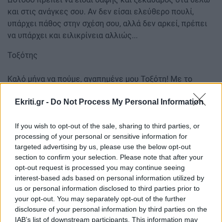
και στις ανάγκες σου. Αν δεν είσαι ελεύθερο πουλί,
υπάρχει πάθος στην σχέση σου, αλλά δεν αρκεί, πρέπει
να υπάρχει και ειλικρίνεια αλλιώς...
Τοξότης
Καλό μήνα να πούμε, αγαπημένε μου Τοξότη! Με το
βλέμμα στραμμένο στα επαγγελματικά και κυρίως στις
Ekriti.gr -
Do Not Process My Personal Information
συνεργασίες σου υποδέχεσαι τον μήνα Απρίλιο, φίλε
μου! Καλά κάνεις, γιατί πρέπει να δεις ποιες
If you wish to opt-out of the sale, sharing to third parties, or
συνεργασίες λειτουργούν υπέρ σου και ποιες σε
processing of your personal or sensitive information for
επιβαρύνουν. Εγώ θέλω να είσαι δυναμικός, όταν
targeted advertising by us, please use the below opt-out
πλανάρεις και κυνηγάς τα σχέδιά σου. Από εκεί και πέρα
section to confirm your selection. Please note that after your
κάνε ό,τι θέλεις! Οργάνωσε και κανένα ταξιδάκι, γιατί
opt-out request is processed you may continue seeing
όχι; Πάντως μπορείς να πάρεις και πρωτοβουλίες. Εγώ
interest-based ads based on personal information utilized by
προτείνω να οργανώσεις καλύτερα τα επόμενα βήματά
us or personal information disclosed to third parties prior to
σου μεν, να επικοινωνήσεις με σαφήνεια τα θέλω σου δε.
your opt-out. You may separately opt-out of the further
disclosure of your personal information by third parties on the
Παράλληλα, είσαι κοινωνικός, κάτι που σε βοηθάει να
IAB’s list of downstream participants. This information may
δικτυωθείς ή και να κάνεις νέες γνωριμίες με τα άτομα