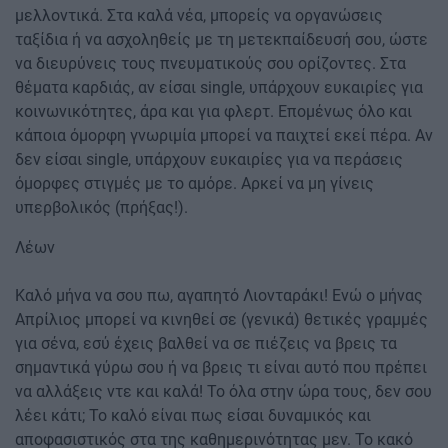
μελλοντικά. Στα καλά νέα, μπορείς να οργανώσεις
ταξίδια ή να ασχοληθείς με τη μετεκπαίδευσή σου, ώστε
να διευρύνεις τους πνευματικούς σου ορίζοντες. Στα
θέματα καρδιάς, αν είσαι single, υπάρχουν ευκαιρίες για
κοινωνικότητες, άρα και για φλερτ. Επομένως όλο και
κάποια όμορφη γνωριμία μπορεί να παιχτεί εκεί πέρα. Αν
δεν είσαι single, υπάρχουν ευκαιρίες για να περάσεις
όμορφες στιγμές με το αμόρε. Αρκεί να μη γίνεις
υπερβολικός (πρήξας!).
Λέων
Καλό μήνα να σου πω, αγαπητό Λιονταράκι! Ενώ ο μήνας
Απρίλιος μπορεί να κινηθεί σε (γενικά) θετικές γραμμές
για σένα, εσύ έχεις βαλθεί να σε πιέζεις να βρεις τα
σημαντικά γύρω σου ή να βρεις τι είναι αυτό που πρέπει
να αλλάξεις ντε και καλά! Το όλα στην ώρα τους, δεν σου
λέει κάτι; Το καλό είναι πως είσαι δυναμικός και
αποφασιστικός στα της καθημερινότητας μεν. Το κακό