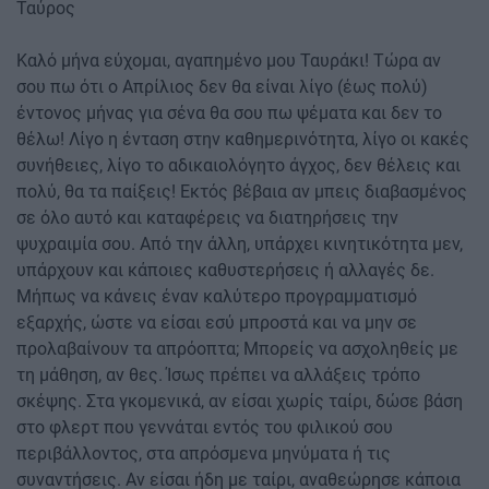
Ταύρος
Καλό μήνα εύχομαι, αγαπημένο μου Ταυράκι! Τώρα αν
σου πω ότι ο Απρίλιος δεν θα είναι λίγο (έως πολύ)
έντονος μήνας για σένα θα σου πω ψέματα και δεν το
θέλω! Λίγο η ένταση στην καθημερινότητα, λίγο οι κακές
συνήθειες, λίγο το αδικαιολόγητο άγχος, δεν θέλεις και
πολύ, θα τα παίξεις! Εκτός βέβαια αν μπεις διαβασμένος
σε όλο αυτό και καταφέρεις να διατηρήσεις την
ψυχραιμία σου. Από την άλλη, υπάρχει κινητικότητα μεν,
υπάρχουν και κάποιες καθυστερήσεις ή αλλαγές δε.
Μήπως να κάνεις έναν καλύτερο προγραμματισμό
εξαρχής, ώστε να είσαι εσύ μπροστά και να μην σε
προλαβαίνουν τα απρόοπτα; Μπορείς να ασχοληθείς με
τη μάθηση, αν θες. Ίσως πρέπει να αλλάξεις τρόπο
σκέψης. Στα γκομενικά, αν είσαι χωρίς ταίρι, δώσε βάση
στο φλερτ που γεννάται εντός του φιλικού σου
περιβάλλοντος, στα απρόσμενα μηνύματα ή τις
συναντήσεις. Αν είσαι ήδη με ταίρι, αναθεώρησε κάποια