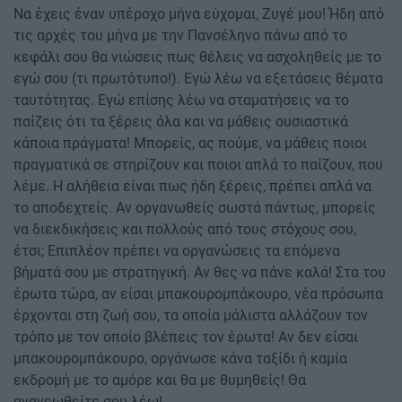
Να έχεις έναν υπέροχο μήνα εύχομαι, Ζυγέ μου! Ήδη από
τις αρχές του μήνα με την Πανσέληνο πάνω από το
κεφάλι σου θα νιώσεις πως θέλεις να ασχοληθείς με το
εγώ σου (τι πρωτότυπο!). Εγώ λέω να εξετάσεις θέματα
ταυτότητας. Εγώ επίσης λέω να σταματήσεις να το
παίζεις ότι τα ξέρεις όλα και να μάθεις ουσιαστικά
κάποια πράγματα! Μπορείς, ας πούμε, να μάθεις ποιοι
πραγματικά σε στηρίζουν και ποιοι απλά το παίζουν, που
λέμε. Η αλήθεια είναι πως ήδη ξέρεις, πρέπει απλά να
το αποδεχτείς. Αν οργανωθείς σωστά πάντως, μπορείς
να διεκδικήσεις και πολλούς από τους στόχους σου,
έτσι; Επιπλέον πρέπει να οργανώσεις τα επόμενα
βήματά σου με στρατηγική. Αν θες να πάνε καλά! Στα του
έρωτα τώρα, αν είσαι μπακουρομπάκουρο, νέα πρόσωπα
έρχονται στη ζωή σου, τα οποία μάλιστα αλλάζουν τον
τρόπο με τον οποίο βλέπεις τον έρωτα! Αν δεν είσαι
μπακουρομπάκουρο, οργάνωσε κάνα ταξίδι ή καμία
εκδρομή με το αμόρε και θα με θυμηθείς! Θα
ανανεωθείτε σου λέω!