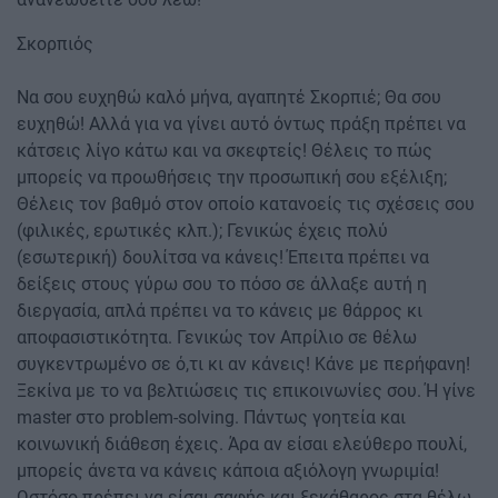
Σκορπιός
Να σου ευχηθώ καλό μήνα, αγαπητέ Σκορπιέ; Θα σου
ευχηθώ! Αλλά για να γίνει αυτό όντως πράξη πρέπει να
κάτσεις λίγο κάτω και να σκεφτείς! Θέλεις το πώς
μπορείς να προωθήσεις την προσωπική σου εξέλιξη;
Θέλεις τον βαθμό στον οποίο κατανοείς τις σχέσεις σου
(φιλικές, ερωτικές κλπ.); Γενικώς έχεις πολύ
(εσωτερική) δουλίτσα να κάνεις! Έπειτα πρέπει να
δείξεις στους γύρω σου το πόσο σε άλλαξε αυτή η
διεργασία, απλά πρέπει να το κάνεις με θάρρος κι
αποφασιστικότητα. Γενικώς τον Απρίλιο σε θέλω
συγκεντρωμένο σε ό,τι κι αν κάνεις! Κάνε με περήφανη!
Ξεκίνα με το να βελτιώσεις τις επικοινωνίες σου. Ή γίνε
master στο problem-solving. Πάντως γοητεία και
κοινωνική διάθεση έχεις. Άρα αν είσαι ελεύθερο πουλί,
μπορείς άνετα να κάνεις κάποια αξιόλογη γνωριμία!
Ωστόσο πρέπει να είσαι σαφής και ξεκάθαρος στα θέλω