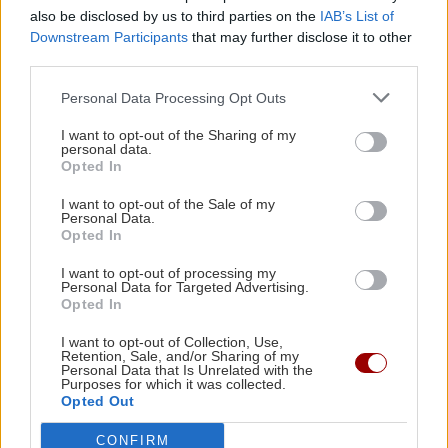
also be disclosed by us to third parties on the
IAB’s List of
που σε καταλαβαίνουν. Στα γκομενικά, αν δεν έχεις
Downstream Participants
that may further disclose it to other
δεσμό, δεν είναι απίθανες οι γνωριμίες, απλά μάλλον σε
third parties.
νοιάζει περισσότερο το να παραμείνεις ελεύθερος παρά
κάτι άλλο. Αν έχεις ήδη δεσμό, μίλησε ξεκάθαρα για τις
Personal Data Processing Opt Outs
ανάγκες σου, αλλά χωρίς να την λες στο αμόρε, για να
I want to opt-out of the Sharing of my
μην παρεξηγηθείτε.
personal data.
Opted In
Αιγόκερως
I want to opt-out of the Sale of my
Personal Data.
Καλό μήνα λέμε, αγαπημένε Αιγόκερε! Αρκετά δραστήριο
Opted In
σε βρίσκει ο Απρίλιος, καθώς είσαι αποφασισμένος να
I want to opt-out of processing my
βάλεις σε εφαρμογή πολλά από τα σχέδιά σου- κυρίως
Personal Data for Targeted Advertising.
σχετικά με την καθημερινότητά σου. Αν είσαι σωστά
Opted In
οργανωμένος, όλα θα πάνε καλά. Όχι μόνο αυτό, αλλά θα
I want to opt-out of Collection, Use,
μπορέσεις και αποφάσεις να πάρεις και να βελτιώσεις
Retention, Sale, and/or Sharing of my
Personal Data that Is Unrelated with the
τις επικοινωνίες- συνεννοήσεις σου. Εγώ θα σου πω να
Purposes for which it was collected.
ρίξεις φως και στις πιο προσωπικές σου υποθέσεις ή
Opted Out
και σχέσεις, γιατί πρέπει να διαλευκάνεις κάποια
CONFIRM
πράγματα εκεί. Στα επαγγελματικά, υπάρχουν ευνοϊκές