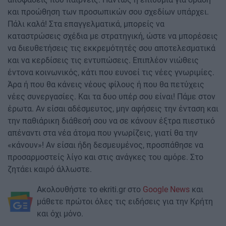
και προώθηση των προσωπικών σου σχεδίων υπάρχει.
Πάλι καλά! Στα επαγγελματικά, μπορείς να
καταστρώσεις σχέδια με στρατηγική, ώστε να μπορέσεις
να διευθετήσεις τις εκκρεμότητές σου αποτελεσματικά
και να κερδίσεις τις εντυπώσεις. Επιπλέον νιώθεις
έντονα κοινωνικός, κάτι που ευνοεί τις νέες γνωριμίες.
Άρα ή που θα κάνεις νέους φίλους ή που θα πετύχεις
νέες συνεργασίες. Και τα δυο υπέρ σου είναι! Πάμε στον
έρωτα. Αν είσαι αδέσμευτος, μην αφήσεις την ένταση και
την παθιάρικη διάθεσή σου να σε κάνουν έξτρα πιεστικό
απέναντι στα νέα άτομα που γνωρίζεις, γιατί θα την
«κάνουν»! Αν είσαι ήδη δεσμευμένος, προσπάθησε να
προσαρμοστείς λίγο και στις ανάγκες του αμόρε. Στο
ζητάει καιρό άλλωστε.
Ακολουθήστε το ekriti.gr στο
Google News
και
μάθετε πρώτοι όλες τις ειδήσεις για την Κρήτη
και όχι μόνο.