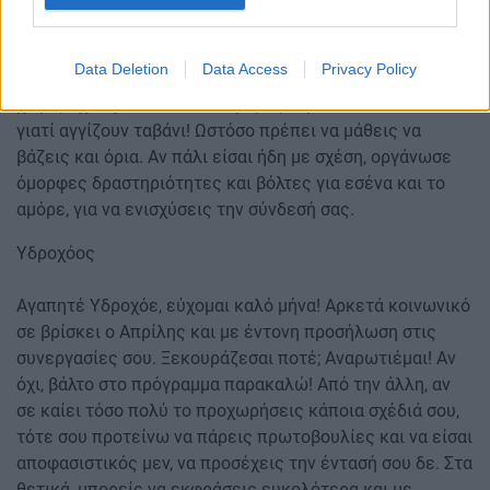
συνθήκες για νέες συνεργασίες ή και απλά τη βελτίωση
των σχέσεων μεταξύ εσού και κάποιων συναδέλφων σου
Data Deletion
Data Access
Privacy Policy
που ίσως ήσασταν στα μαχαίρια! Στα προσωπικά, αν είσαι
χωρίς σχέση, καλό είναι να ρίξεις λίγο τα standards σου,
γιατί αγγίζουν ταβάνι! Ωστόσο πρέπει να μάθεις να
βάζεις και όρια. Αν πάλι είσαι ήδη με σχέση, οργάνωσε
όμορφες δραστηριότητες και βόλτες για εσένα και το
αμόρε, για να ενισχύσεις την σύνδεσή σας.
Υδροχόος
Αγαπητέ Υδροχόε, εύχομαι καλό μήνα! Αρκετά κοινωνικό
σε βρίσκει ο Απρίλης και με έντονη προσήλωση στις
συνεργασίες σου. Ξεκουράζεσαι ποτέ; Αναρωτιέμαι! Αν
όχι, βάλτο στο πρόγραμμα παρακαλώ! Από την άλλη, αν
σε καίει τόσο πολύ το προχωρήσεις κάποια σχέδιά σου,
τότε σου προτείνω να πάρεις πρωτοβουλίες και να είσαι
αποφασιστικός μεν, να προσέχεις την έντασή σου δε. Στα
θετικά, μπορείς να εκφράσεις ευκολότερα και με