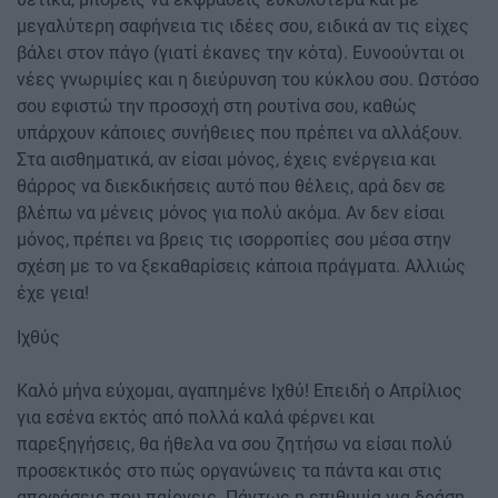
μεγαλύτερη σαφήνεια τις ιδέες σου, ειδικά αν τις είχες
βάλει στον πάγο (γιατί έκανες την κότα). Ευνοούνται οι
νέες γνωριμίες και η διεύρυνση του κύκλου σου. Ωστόσο
σου εφιστώ την προσοχή στη ρουτίνα σου, καθώς
υπάρχουν κάποιες συνήθειες που πρέπει να αλλάξουν.
Στα αισθηματικά, αν είσαι μόνος, έχεις ενέργεια και
θάρρος να διεκδικήσεις αυτό που θέλεις, αρά δεν σε
βλέπω να μένεις μόνος για πολύ ακόμα. Αν δεν είσαι
μόνος, πρέπει να βρεις τις ισορροπίες σου μέσα στην
σχέση με το να ξεκαθαρίσεις κάποια πράγματα. Αλλιώς
έχε γεια!
Ιχθύς
Καλό μήνα εύχομαι, αγαπημένε Ιχθύ! Επειδή ο Απρίλιος
για εσένα εκτός από πολλά καλά φέρνει και
παρεξηγήσεις, θα ήθελα να σου ζητήσω να είσαι πολύ
προσεκτικός στο πώς οργανώνεις τα πάντα και στις
αποφάσεις που παίρνεις. Πάντως η επιθυμία για δράση