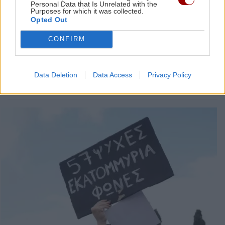
Personal Data that Is Unrelated with the
Purposes for which it was collected.
Opted Out
ΚΡΗΤΗ
Κρήτη - Τρία χρόνια από τα
CONFIRM
Τέμπη: Πρωτοστάτησαν στα
συλλαλητήρια νέα παιδιά,
μαθητές και φοιτητές
Data Deletion
Data Access
Privacy Policy
18:24 | 28/02/2026