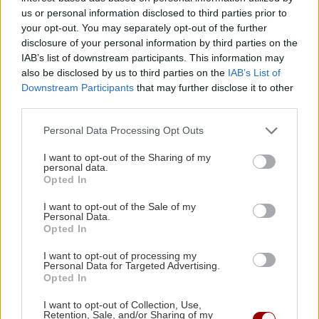
Ξεκινά τη Δευτέρα 23
us or personal information disclosed to third parties prior to
Μαρτίου η δίκη για τα Τέμπη
your opt-out. You may separately opt-out of the further
με 36 κατηγορούμενους και
disclosure of your personal information by third parties on the
IAB’s list of downstream participants. This information may
πάνω από 350 μάρτυρες
also be disclosed by us to third parties on the
IAB’s List of
18:11 | 20/03/2026
Downstream Participants
that may further disclose it to other
third parties.
ΚΟΙΝΩΝΙΑ
Personal Data Processing Opt Outs
Λιποθύμησε η πρόεδρος της
δίκης για τα βίντεο των
I want to opt-out of the Sharing of my
Τεμπών
personal data.
Opted In
18:53 | 10/03/2026
I want to opt-out of the Sale of my
Personal Data.
ΕΛΛΑΔΑ
Opted In
Τέμπη: Κατάσχονται βίντεο
I want to opt-out of processing my
από συσκευές των
Personal Data for Targeted Advertising.
δικαστικών
Opted In
πραγματογνωμόνων
I want to opt-out of Collection, Use,
19:10 | 06/03/2026
Retention, Sale, and/or Sharing of my