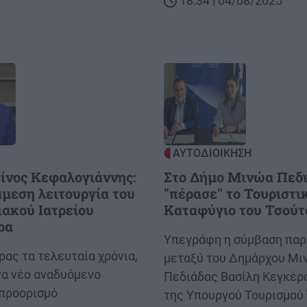
18:34 | 04/08/2025
Image
ΑΥΤΟΔΙΟΙΚΗΣΗ
ίνος Κεφαλογιάννης:
Στο Δήμο Μινώα Πεδ
άμεση λειτουργία του
"πέρασε" το Τουριστι
ακού Ιατρείου
Καταφύγιο του Τσούτ
ρα
Body
Υπεγράφη η σύμβαση πα
ας τα τελευταία χρόνια,
μεταξύ του Δημάρχου Μι
να νέο αναδυόμενο
Πεδιάδας Βασίλη Κεγκέρ
 προορισμό
της Υπουργού Τουρισμού