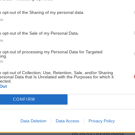
09:45 | 10/11/2025
o opt-out of the Sharing of my personal data.
In
Image
o opt-out of the Sale of my Personal Data.
In
to opt-out of processing my Personal Data for Targeted
ing.
ΚΡΗΤΗ
In
σινά: Δικαιώθηκε το
Κωνσταντίνος Κεφαλο
o opt-out of Collection, Use, Retention, Sale, and/or Sharing
ersonal Data that Is Unrelated with the Purposes for which it
Έρχεται γιατρός στον
Υπεγράφη η υπουργι
lected.
ρα
απόφαση για το Περι
Out
Ιατρείο στον Τσούτσο
αση των προσπαθειών
CONFIRM
Body
Ο Κωνσταντίνος Κεφαλογ
 Ιατρική κάλυψη στον
το θέμα αυτό είχε παρέμ
!
Data Deletion
Data Access
Privacy Policy
κοινοβουλευτικά
04/08/2025