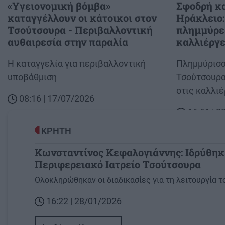
«Υγειονομική βόμβα»
Σφοδρή κα
καταγγέλλουν οι κάτοικοι στον
Ηράκλειο:
Τσούτσουρα - Περιβαλλοντική
πλημμύρε
αυθαιρεσία στην παραλία
καλλιέργε
Body
Η καταγγελία για περιβαλλοντική
Body
Πλημμύρισα
υποβάθμιση
Τσούτσουρα
στις καλλι
08:16 | 17/07/2026
16:51 | 
ΚΡΗΤΗ
Κωνσταντίνος Κεφαλογιάννης: Ιδρύθηκ
Περιφερειακό Ιατρείο Τσούτσουρα
Image
Ολοκληρώθηκαν οι διαδικασίες για τη λειτουργία τ
16:22 | 28/01/2026