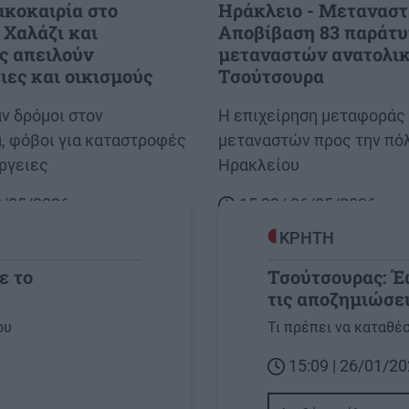
κοκαιρία στο
Ηράκλειο - Μεταναστ
 Χαλάζι και
Αποβίβαση 83 παράτ
ς απειλούν
μεταναστών ανατολικ
ιες και οικισμούς
Τσούτσουρα
ν δρόμοι στον
Body
Η επιχείρηση μεταφοράς
, φόβοι για καταστροφές
μεταναστών προς την πό
έργειες
Ηρακλείου
23/05/2026
15:22 | 06/05/2026
ΚΡΗΤΗ
ε το
Τσούτσουρας: Έω
τις αποζημιώσε
Image
ου
Τι πρέπει να καταθέ
15:09 | 26/01/2