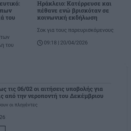
ευτικό:
Ηράκλειο: Κατέρρευσε και
υπων
πέθανε ενώ βρισκόταν σε
ά του
κοινωνική εκδήλωση
Body
Σοκ για τους παρευρισκόμενους
 των
09:18 | 20/04/2026
λη του
ς τις 06/02 οι αιτήσεις υποβολής για
ις από την νεροποντή του Δεκέμβριου
σουν οι πληγέντες
026