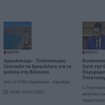
Image
Image
ΚΡΗΤΗ
ΚΡΗΤΗ
Αρκαλοχώρι - Τσούτσουρας:
Κωνσταντ
Ξεκινούν τα δρομολόγια για το
Ζητά την 
μπάνιο στη θάλασσα
Περιφερει
Τσούτσου
Body
Από το ΚΤΕΛ Ηρακλείου - Λασιθίου
Body
Ο Τσούτσουρ
18:38 | 16/07/2025
αποτελεί έ
τουριστικό