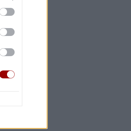
γιάννης:
κή
φερειακό
υρα
ιάννης για
βει