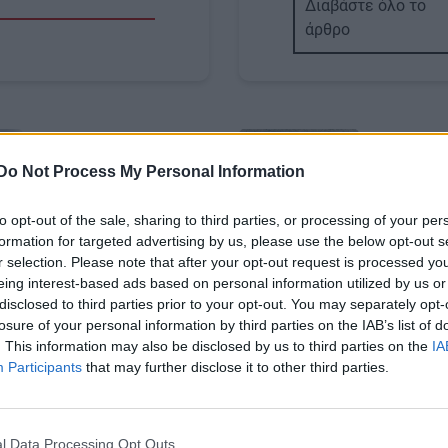
Διαβάστε όλο το
άρθρο
Image
Do Not Process My Personal Information
to opt-out of the sale, sharing to third parties, or processing of your per
formation for targeted advertising by us, please use the below opt-out s
ΚΡΗΤΗ
r selection. Please note that after your opt-out request is processed y
eing interest-based ads based on personal information utilized by us or
 Λάσπη και φερτά
Ηράκλειο: Βάρκα με
disclosed to third parties prior to your opt-out. You may separately opt-
έβασε η νεροποντή
μετανάστες σε απόκρ
losure of your personal information by third parties on the IAB’s list of
τσουρα (εικόνες)
παραλία του νότου
. This information may also be disclosed by us to third parties on the
IA
Participants
that may further disclose it to other third parties.
ογραφίες
Body
Νέο περιστατικό με άφιξ
μεταναστών
05/12/2025
l Data Processing Opt Outs