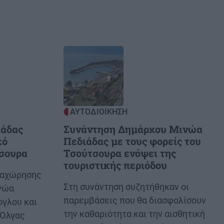
Image
ΑΥΤΟΔΙΟΙΚΗΣΗ
ιάδας
Συνάντηση Δημάρχου Μινώα
κό
Πεδιάδας με τους φορείς του
σουρα
Τσούτσουρα ενόψει της
τουριστικής περιόδου
ραχώρησης
Body
Στη συνάντηση συζητήθηκαν οι
νώα
παρεμβάσεις που θα διασφαλίσουν
ογλου και
την καθαριότητα και την αισθητική
 Όλγας