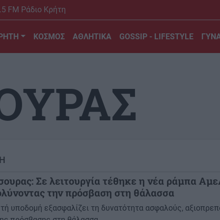
.5 FM Ράδιο Κρήτη
ΡΗΤΗ
ΚΟΣΜΟΣ
ΑΘΛΗΤΙΚΑ
GOSSIP - LIFESTYLE
ΓΥΝΑ
ΟΥΡΑΣ
Η
σουρας: Σε λειτουργία τέθηκε η νέα ράμπα Αμ
ολύνοντας την πρόσβαση στη θάλασσα
υτή υποδομή εξασφαλίζει τη δυνατότητα ασφαλούς, αξιοπρεπ
ης πρόσβασης στη θάλασσα