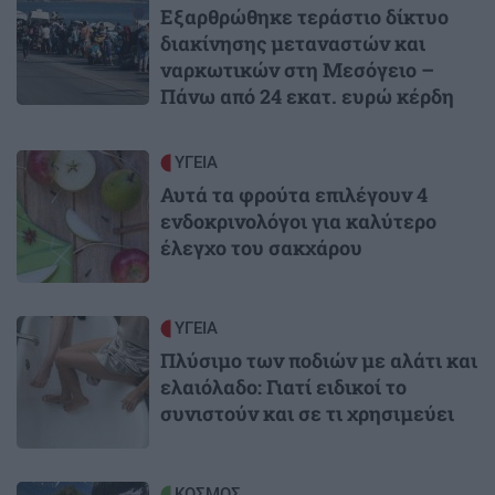
Εξαρθρώθηκε τεράστιο δίκτυο
διακίνησης μεταναστών και
ναρκωτικών στη Μεσόγειο –
Πάνω από 24 εκατ. ευρώ κέρδη
Image
ΥΓΕΙΑ
Αυτά τα φρούτα επιλέγουν 4
ενδοκρινολόγοι για καλύτερο
έλεγχο του σακχάρου
Image
ΥΓΕΙΑ
Πλύσιμο των ποδιών με αλάτι και
ελαιόλαδο: Γιατί ειδικοί το
συνιστούν και σε τι χρησιμεύει
Image
ΚΟΣΜΟΣ