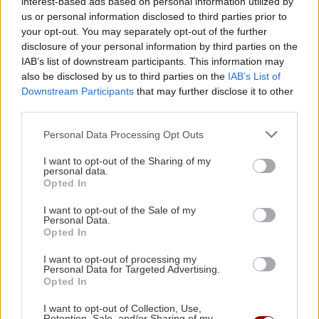
interest-based ads based on personal information utilized by
us or personal information disclosed to third parties prior to
ΣΧΕΣΕΙΣ ΚΑΙ SEX
00:00
your opt-out. You may separately opt-out of the further
Μικρές αλλαγές που μπορούν να φέρουν ξανά
disclosure of your personal information by third parties on the
τη σπίθα στη σχέση σου
IAB’s list of downstream participants. This information may
also be disclosed by us to third parties on the
IAB’s List of
Downstream Participants
that may further disclose it to other
ΠΕΡΙΣΣΟΤΕΡΑ
GOSSIP - LIFESTYLE
23:00
third parties.
Ο Τζέιμς Κάμερον φαίνεται έτοιμος να αφήσει
Personal Data Processing Opt Outs
πίσω του το «Avatar»
I want to opt-out of the Sharing of my
personal data.
ΚΡΗΤΗ
Opted In
ΕΠΙΣΤΗΜΗ
22:32
Ηράκλειο: Μία ... περιουσία για
Έφτιαξε ηλιακό γιοτ με $20.000 και διένυσε
I want to opt-out of the Sale of my
αποκλειστική νοσοκόμα -
Personal Data.
3.000 ναυτικά μίλια χωρίς στάλα καυσίμου!
Δυσβάσταχτο το κόστος
Opted In
I want to opt-out of processing my
ΣΠΙΤΙ
22:21
Personal Data for Targeted Advertising.
Opted In
Κατσαρίδα στο σπίτι - Πότε πρέπει να
ανησυχήσουμε
I want to opt-out of Collection, Use,
Retention, Sale, and/or Sharing of my