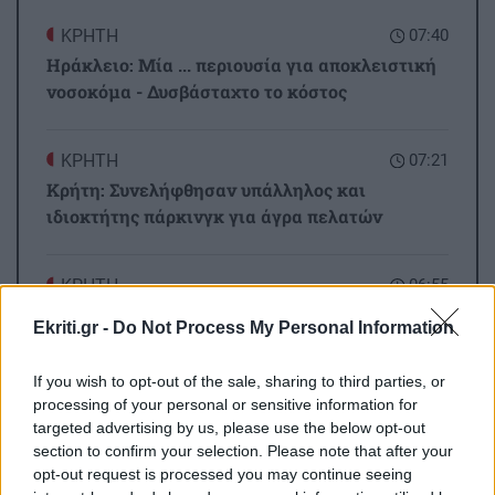
ΚΡΗΤΗ
07:40
Ηράκλειο: Μία ... περιουσία για αποκλειστική
νοσοκόμα - Δυσβάσταχτο το κόστος
ΚΡΗΤΗ
07:21
Κρήτη: Συνελήφθησαν υπάλληλος και
ιδιοκτήτης πάρκινγκ για άγρα πελατών
ΚΡΗΤΗ
06:55
Σητεία: Ολονύχτια η μάχη των πυροσβεστών -
Ekriti.gr -
Do Not Process My Personal Information
Χωρίς ενεργό μέτωπο η πυρκαγιά
If you wish to opt-out of the sale, sharing to third parties, or
processing of your personal or sensitive information for
ΣΧΕΣΕΙΣ ΚΑΙ SEX
00:00
Όλες οι ειδήσεις
targeted advertising by us, please use the below opt-out
Πώς θα καταλάβεις ότι ένας άνθρωπος δεν
section to confirm your selection. Please note that after your
μπήκε τυχαία στη ζωή σου
opt-out request is processed you may continue seeing