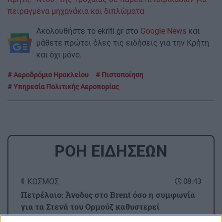
πειραγμένα μηχανάκια και διπλώματα
Ακολουθήστε το ekriti.gr στο
Google News
και
μάθετε πρώτοι όλες τις ειδήσεις για την Κρήτη
και όχι μόνο.
Αεροδρόμιο Ηρακλείου
Πιστοποίηση
Υπηρεσία Πολιτικής Αεροπορίας
ΡΟΗ ΕΙΔΗΣΕΩΝ
ΚΟΣΜΟΣ
08:43
Πετρέλαιο: Άνοδος στο Brent όσο η συμφωνία
για τα Στενά του Ορμούζ καθυστερεί