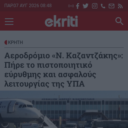
Skip
ΠΑΡ.07 ΑΥΓ 2026 08:48
to
main
content
ΚΡΗΤΗ
Αεροδρόμιο «Ν. Καζαντζάκης»:
Πήρε το πιστοποιητικό
εύρυθμης και ασφαλούς
λειτουργίας της ΥΠΑ