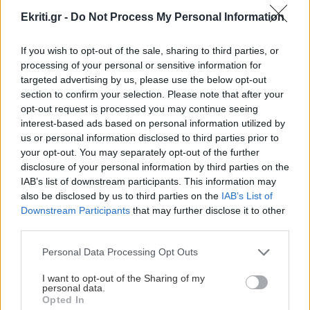
Ekriti.gr -
Do Not Process My Personal Information
ΚΟΙΝΩΝΙΑ
08:32
Οδηγός λεωφορείου υπέστη ανακοπή καθώς
If you wish to opt-out of the sale, sharing to third parties, or
οδηγούσε, έχασε τον έλεγχο και έριξε το
processing of your personal or sensitive information for
όχημα πάνω σε άλλα ΙΧ
targeted advertising by us, please use the below opt-out
section to confirm your selection. Please note that after your
opt-out request is processed you may continue seeing
ΚΟΣΜΟΣ
08:21
interest-based ads based on personal information utilized by
Ταϊλάνδη: Μαθητής άνοιξε πυρ σε σχολείο
us or personal information disclosed to third parties prior to
-Τουλάχιστον δύο νεκροί και 15 τραυματίες
your opt-out. You may separately opt-out of the further
(βίντεο)
disclosure of your personal information by third parties on the
IAB’s list of downstream participants. This information may
Όλες οι ειδήσεις
also be disclosed by us to third parties on the
IAB’s List of
Downstream Participants
that may further disclose it to other
ΕΛΛΑΔΑ
08:11
third parties.
Φωτιά στην Βοιωτία: Προφυλακίστηκαν ο
δήμαρχος Στυλίδας και δύο ακόμα
Personal Data Processing Opt Outs
κατηγορούμενοι
I want to opt-out of the Sharing of my
personal data.
Opted In
ΓΥΝΑΙΚΑ
08:00