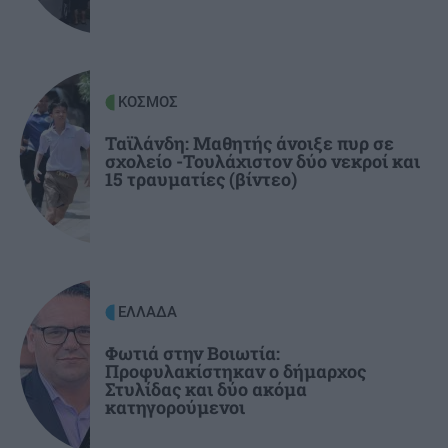
ΚΡΗΤΗ
07:28
Κρήτη: Συναγερμός για πυρκαγιά τα
ξημερώματα κοντά σε οικισμό
ΚΟΣΜΟΣ
ΚΟΣΜΟΣ
07:15
Ταϊλάνδη: Μαθητής άνοιξε πυρ σε
σχολείο -Τουλάχιστον δύο νεκροί και
Τουρκικές προκλήσεις με 17 παραβιάσεις και
15 τραυματίες (βίντεο)
εικονική αερομαχία σε μία ημέρα
ΕΛΛΑΔΑ
Φωτιά στην Βοιωτία:
Προφυλακίστηκαν ο δήμαρχος
Στυλίδας και δύο ακόμα
κατηγορούμενοι