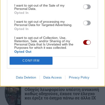
ΠΕΡΙΣΣΟΤΕΡΑ
Τα ζώδια της Παρασκευής
I want to opt-out of the Sale of my
Personal Data.
Opted In
ΕΛΛΑΔΑ
07:56
I want to opt-out of processing my
Personal Data for Targeted Advertising.
Marfin: Στον εισαγγελέα σήμερα η 46χρονη
Opted In
ΚΟΣΜΟΣ
που συνελήφθη στη Βρετανία -Πέρασε τη
νύχτα στα κρατητήρια της ΓΑΔΑ
I want to opt-out of Collection, Use,
Πετρέλαιο: Άνοδος στο Brent όσο η
Retention, Sale, and/or Sharing of my
συμφωνία για τα Στενά του Ορμούζ
Personal Data that Is Unrelated with the
Purposes for which it was collected.
καθυστερεί
ΚΡΗΤΗ
07:45
Opted Out
Κρήτη: ΕΔΕ για την γυναίκα που βρέθηκε
CONFIRM
νεκρή - Η ανακοίνωση της Αστυνομίας
Data Deletion
Data Access
Privacy Policy
ΕΛΛΑΔΑ
07:35
ΚΟΙΝΩΝΙΑ
Κυψέλη: «Δεν είναι άρνηση, αλλά επιφύλαξη»
Οδηγός λεωφορείου υπέστη ανακοπή
-Γιατί ο 26χρονος Αφγανός επέλεξε τη σιωπή
καθώς οδηγούσε, έχασε τον έλεγχο
στην απολογία
και έριξε το όχημα πάνω σε άλλα ΙΧ