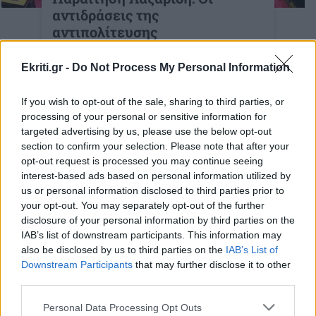
αντιδράσεις της
αντιπολίτευσης
Τί αναφέρουν ΠΑΣΟΚ, ΣΥΡΙΖΑ, ΚΚΕ και
Ekriti.gr -
Do Not Process My Personal Information
Νέα Αριστερά
18-04-2026
If you wish to opt-out of the sale, sharing to third parties, or
processing of your personal or sensitive information for
targeted advertising by us, please use the below opt-out
section to confirm your selection. Please note that after your
opt-out request is processed you may continue seeing
ΠΟΛΙΤΙΚΗ
interest-based ads based on personal information utilized by
Παραιτήθηκε από
us or personal information disclosed to third parties prior to
Υφυπουργός ο Μακάριος
your opt-out. You may separately opt-out of the further
disclosure of your personal information by third parties on the
Λαζαρίδης
IAB’s list of downstream participants. This information may
13:48 | 18/04/2026
also be disclosed by us to third parties on the
IAB’s List of
Downstream Participants
that may further disclose it to other
third parties.
ΚΡΗΤΗ
Στη «φάκα» έξι
Personal Data Processing Opt Outs
εκπαιδευτήρια για πτυχία