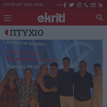
Skip
ΚΥΡ.09 ΑΥΓ 2026 16:43
to
main
content
ΠΤΥΧΙΟ
Image