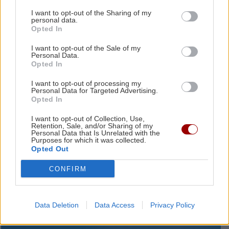
«μαϊμού» - Ένα στην Κρήτη
I want to opt-out of the Sharing of my
personal data.
11:07 | 24/03/2026
Opted In
I want to opt-out of the Sale of my
ΕΛΛΑΔΑ
Personal Data.
Στο επόμενο νομοσχέδιο οι
Opted In
ρυθμίσεις για πτυχία πρώην
I want to opt-out of processing my
ΤΕΙ και εντεταλμένους
Personal Data for Targeted Advertising.
Opted In
διδάσκοντες
10:41 | 19/03/2026
I want to opt-out of Collection, Use,
Retention, Sale, and/or Sharing of my
Personal Data that Is Unrelated with the
Purposes for which it was collected.
GOSSIP - LIFESTYLE
Opted Out
Η Κατερίνα Δαλάκα ξεκίνησε
μεταπτυχιακό στην
CONFIRM
Αρχιτεκτονική
21:00 | 05/03/2026
Data Deletion
Data Access
Privacy Policy