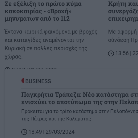
Σε εξέλιξη το πρώτο κύμα
Κρήτη κα
κακοκαιρίας - «Βροχή»
συνεργάζο
μηνυμάτων από το 112
επιχειρη
Body
Έντονα καιρικά φαινόμενα με βροχές
Body
Με αφορμή 
και καταιγίδες αναμένονται την
σύνδεση Ηρ
Κυριακή σε πολλές περιοχές της
13:56 | 
χώρας.
07:10 | 01/02/2026
BUSINESS
Παγκρήτια Τράπεζα: Νέο κατάστημα στ
ενισχύει το αποτύπωμα της στην Πελο
Image
Πρόκειται για το τρίτο κατάστημα στην Πελοπόννησ
της Πάτρας και της Καλαμάτας
18:49 | 29/03/2024