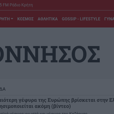
5 FM Ράδιο Κρήτη
ΡΗΤΗ
ΚΟΣΜΟΣ
ΑΘΛΗΤΙΚΑ
GOSSIP - LIFESTYLE
ΓΥΝΑ
ΟΝΝΗΣΟΣ
ΔΑ
αιότερη γέφυρα της Ευρώπης βρίσκεται στην Ε
ησιμοποιείται ακόμη (βίντεο)
αϊκή γέφυρα γνωστή και γέφυρα της Καζάρμας