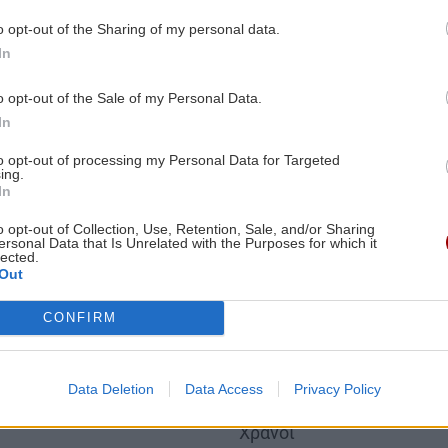
η στους εν λόγω
εντοπισθεί το 2019 στο σ
o opt-out of the Sharing of my personal data.
ύς
Κυθήρων – Νεάπολης Πε
In
10/07/2022
18:44 | 25/10/2021
o opt-out of the Sale of my Personal Data.
In
Image
to opt-out of processing my Personal Data for Targeted
ing.
In
o opt-out of Collection, Use, Retention, Sale, and/or Sharing
ersonal Data that Is Unrelated with the Purposes for which it
lected.
Out
ΕΛΛΑΔΑ
ην Πελοπόννησο:
Διπλό μέτωπο φωτιάς
CONFIRM
έτωπο στη
Μεσσηνία: Πέρασε στ
λη- ΒΙΝΤΕΟ
Αρκαδία- ΒΙΝΤΕΟ
Data Deletion
Data Access
Privacy Policy
ύο μέτωπα και στην
Body
Εκκενώθηκαν Βάστα, Ίσαρ
Χράνοι