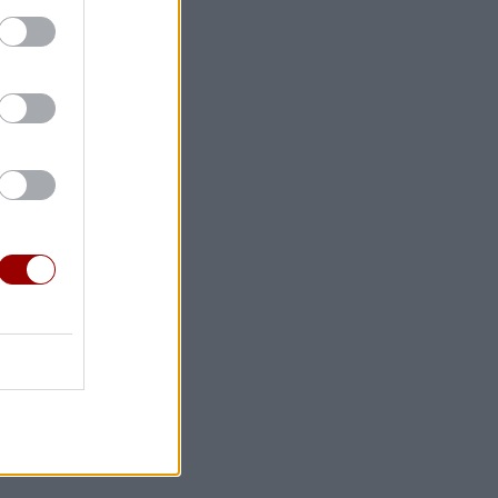
τενό
λοποννήσου
 στη
ην
ης και