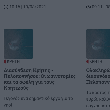
10:16 | 10/08/2021
09:11 | 
Image
Image
ΚΡΗΤΗ
ΚΡΗΤΗ
Διασύνδεση Κρήτης -
Ολοκληρώ
Πελοποννήσου: Οι καινοτομίες
διασύνδεσ
και τα οφέλη για τους
Πελοπονν
Κρητικούς
Body
Το κόστος τ
Body
Γεγονός ένα σημαντικό έργο για το
ευρώ, καλύ
νησί
συγχρηματο