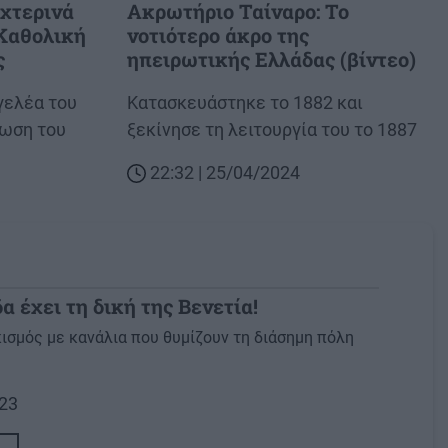
χτερινά
Ακρωτήριο Ταίναρο: Το
 Καθολική
νοτιότερο άκρο της
ς
ηπειρωτικής Ελλάδας (βίντεο)
γελέα του
Body
Κατασκευάστηκε το 1882 και
ρωση του
ξεκίνησε τη λειτουργία του το 1887
22:32 | 25/04/2024
α έχει τη δική της Βενετία!
κισμός με κανάλια που θυμίζουν τη διάσημη πόλη
023