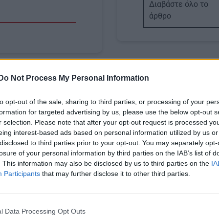
Διαβάστε όλο το
άρθρο
Do Not Process My Personal Information
Image
to opt-out of the sale, sharing to third parties, or processing of your per
formation for targeted advertising by us, please use the below opt-out s
r selection. Please note that after your opt-out request is processed y
eing interest-based ads based on personal information utilized by us or
ΠΟΛΙΤΙΣΜΟΣ
disclosed to third parties prior to your opt-out. You may separately opt-
losure of your personal information by third parties on the IAB’s list of
μερίδιο στην
Ηλεκτρική Διασύνδε
. This information may also be disclosed by us to third parties on the
IA
ή κίνηση διεκδικούν
Χανίων - Πελοποννήσ
Participants
that may further disclose it to other third parties.
ελληνικοί προορισμοί
Αρχαιολογικές έρευν
η πρόσβαση
ναυάγιο
l Data Processing Opt Outs
όστη μετακίνησης, έχουν
Body
Το ναυάγιο κλασικών χρό