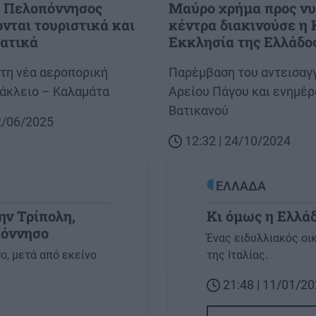
ι Πελοπόννησος
Μαύρο χρήμα προς νυ
νται τουριστικά και
κέντρα διακινούσε η
ματικά
Εκκλησία της Ελλάδο
τη νέα αεροπορική
Body
Παρέμβαση του αντεισαγ
άκλειο – Καλαμάτα
Αρείου Πάγου και ενημέ
Βατικανού
22/06/2025
12:32 | 24/10/2024
ΕΛΛΑΔΑ
ην Τρίπολη,
Κι όμως η Ελλάδ
πόννησο
Image
Ένας ειδυλλιακός οι
ο, μετά από εκείνο
της Ιταλίας.
21:48 | 11/01/2