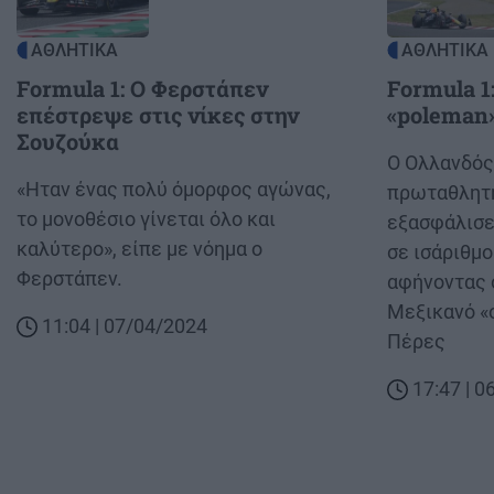
ΑΘΛΗΤΙΚΑ
ΑΘΛΗΤΙΚΑ
Formula 1: Ο Φερστάπεν
Formula 1
επέστρεψε στις νίκες στην
«poleman»
Σουζούκα
Body
Ο Ολλανδός
Body
«Ηταν ένας πολύ όμορφος αγώνας,
πρωταθλητή
το μονοθέσιο γίνεται όλο και
εξασφάλισε 
καλύτερο», είπε με νόημα ο
σε ισάριθμ
Φερστάπεν.
αφήνοντας 
Μεξικανό «
11:04 | 07/04/2024
Πέρες
17:47 | 