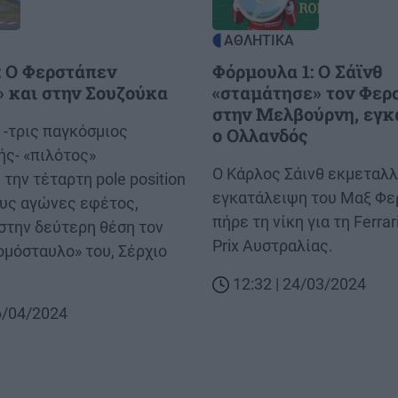
ΑΘΛΗΤΙΚΑ
: Ο Φερστάπεν
Φόρμουλα 1: Ο Σάϊνθ
 και στην Σουζούκα
«σταμάτησε» τον Φερ
στην Μελβούρνη, εγκ
 -τρις παγκόσμιος
ο Ολλανδός
ς- «πιλότος»
Body
Ο Κάρλος Σάινθ εκμεταλ
την τέταρτη pole position
εγκατάλειψη του Μαξ Φε
ους αγώνες εφέτος,
πήρε τη νίκη για τη Ferrar
στην δεύτερη θέση τον
Prix Αυστραλίας.
ομόσταυλο» του, Σέρχιο
12:32 | 24/03/2024
06/04/2024