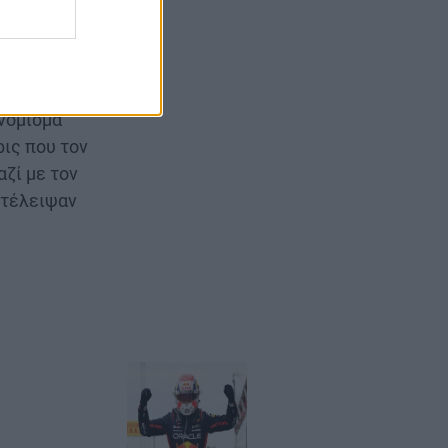
ό GP στον
ν κατέκτησε
ε 9 αγώνες
νόμισμα"
ρις που τον
ζί με τον
ατέλειψαν
Image