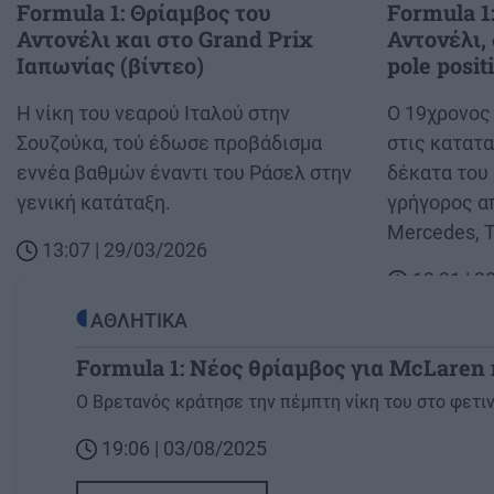
Formula 1: Θρίαμβος του
Formula 1
Αντονέλι και στο Grand Prix
Αντονέλι,
Ιαπωνίας (βίντεο)
pole posi
Body
Η νίκη του νεαρού Ιταλού στην
Body
O 19χρονος 
Σουζούκα, τού έδωσε προβάδισμα
στις κατατα
εννέα βαθμών έναντι του Ράσελ στην
δέκατα του
γενική κατάταξη.
γρήγορος απ
Mercedes, 
13:07 | 29/03/2026
13:31 | 
ΑΘΛΗΤΙΚΑ
Formula 1: Νέος θρίαμβος για McLaren 
Image
O Βρετανός κράτησε την πέμπτη νίκη του στο φετι
19:06 | 03/08/2025