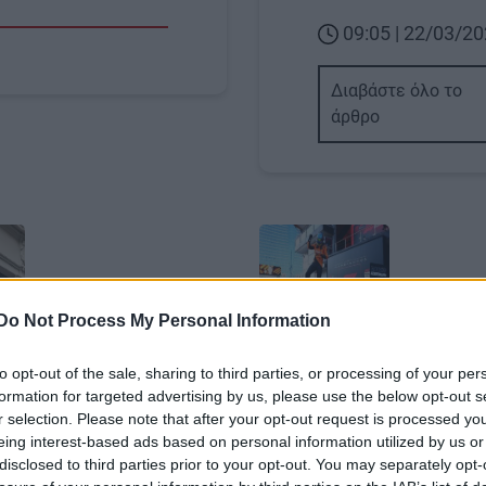
09:05 | 22/03/2
Διαβάστε όλο το
άρθρο
Image
Do Not Process My Personal Information
ΑΘΛΗΤΙΚΑ
to opt-out of the sale, sharing to third parties, or processing of your per
formation for targeted advertising by us, please use the below opt-out s
 εταιρεία της Louis
Φορμουλα 1: Ο απίστε
r selection. Please note that after your opt-out request is processed y
ίνεται χορηγός της
Πιάστρι νικητής στο
eing interest-based ads based on personal information utilized by us or
disclosed to third parties prior to your opt-out. You may separately opt-
Body
Ήταν η δεύτερη νίκη στη