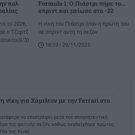
την πολ
Formula 1: Ο Πιάστρι πήρε το...
ραλίας
σπριντ και μείωσε στο -22
ια το 2026,
Body
Η νίκη του Πιάστρι ήταν η πρώτη του
σε ο Τζορτζ
σε σπριντ αυτή τη σεζόν.
κάτικου(8/3)
18:33 | 29/11/2025
η νίκη για Χάμιλτον με την Ferrari στο
ατάφερε να επιστρέψει μετά την απογοητευτική
έρα της φετινής σεζόν, καθώς αναδείχθηκε πρώτος
Prix της Κίνας