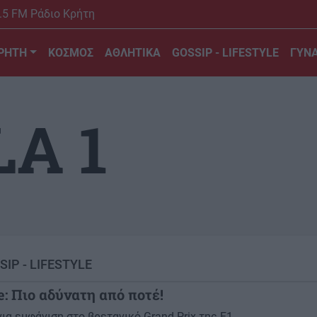
.5 FM Ράδιο Κρήτη
ΡΗΤΗ
ΚΟΣΜΟΣ
ΑΘΛΗΤΙΚΑ
GOSSIP - LIFESTYLE
ΓΥΝΑ
A 1
SIP - LIFESTYLE
e: Πιο αδύνατη από ποτέ!
ια εμφάνιση στο βρετανικό Grand Prix της F1