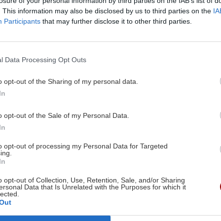
losure of your personal information by third parties on the IAB’s list of
ς όμιλος πολυτελείας
του στην κορωνίδα του
. This information may also be disclosed by us to third parties on the
IA
 περαιτέρω στον κόσμο
Participants
that may further disclose it to other third parties.
μηχανοκίνητου αθλητισμο
μού και η συμφωνία με τη
πίστα όπως αυτή του Μπ
α ξεκινήσει το 2025
δεν ταίριαζε στην ομάδα 
l Data Processing Opt Outs
03/10/2024
16:51 | 15/09/2024
o opt-out of the Sharing of my personal data.
In
Image
o opt-out of the Sale of my Personal Data.
In
to opt-out of processing my Personal Data for Targeted
ing.
In
ΑΘΛΗΤΙΚΑ
o opt-out of Collection, Use, Retention, Sale, and/or Sharing
x Αυστρίας: Ο Ράσελ
FORMULA 1: Ο Φερστ
ersonal Data that Is Unrelated with the Purposes for which it
ρη στη σύγκρουση του
κέρδισε τη βροχή,και
lected.
Out
 με τον Νόρις (vid)
στρατηγική στο Μόντ
να γυρίσει στις νίκες