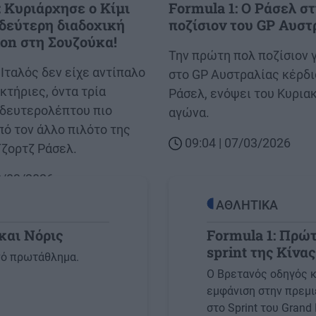
: Κυριάρχησε ο Κίμι
Formula 1: Ο Ράσελ σ
 δεύτερη διαδοχική
ποζίσιον του GP Αυστ
tion στη Σουζούκα!
Body
Την πρώτη πολ ποζίσιον γ
Ιταλός δεν είχε αντίπαλο
στο GP Αυστραλίας κέρδι
κτήριες, όντα τρία
Ράσελ, ενόψει του Κυρια
 δευτερολέπτου πιο
αγώνα.
ό τον άλλο πιλότο της
09:04 | 07/03/2026
Τζορτζ Ράσελ.
28/03/2026
ΑΘΛΗΤΙΚΑ
και Νόρις
Formula 1: Πρώτ
sprint της Κίνας
Image
νό πρωτάθλημα.
Ο Βρετανός οδηγός κ
εμφάνιση στην πρεμι
στο Sprint του Grand 