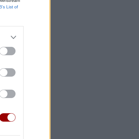
 downstream
B’s List of
ύ, σε μία
ακού που
του
άπεν
 τη
ρεαλ για