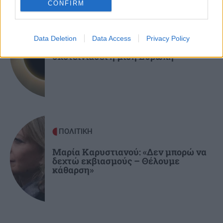
CONFIRM
ΚΟΙΝΩΝΙΑ
10:35
Επικίνδυνα παιχνίδια ανηλίκων: Ανάβουν
ΕΠΙΣΤΗΜΗ
φωτιά σε δασική περιοχή στο Πεντελικό για
Data Deletion
Data Access
Privacy Policy
«challenge» (βίντεο)
Έρχεται ολική έκλειψη ηλίου - Θα
σκοτεινιάσει η μισή Ευρώπη
ΠΟΛΙΤΙΚΗ
Μαρία Καρυστιανού: «Δεν μπορώ να
δεχτώ εκβιασμούς – Θέλουμε
κάθαρση»