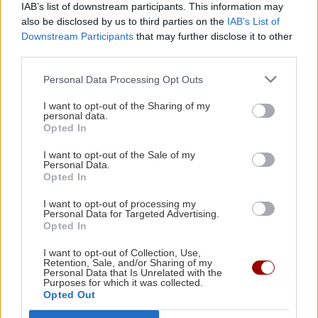
IAB’s list of downstream participants. This information may
ΚΟΣΜΟΣ
11:06
also be disclosed by us to third parties on the
IAB’s List of
Ρωσία: Κατέρριψε 456 ουκρανικά drones μέσα
Downstream Participants
that may further disclose it to other
σε μία νύχτα – Νεκροί σε δύο περιφέρειες
third parties.
ΚΟΣΜΟΣ
Personal Data Processing Opt Outs
Αίγυπτος: Νεκρός και τραυματίες από
GOSSIP - LIFESTYLE
11:00
κατάρρευση στοάς ορυχείου
Τούνη: Η ξεχωριστή έκπληξη για τα 33α
I want to opt-out of the Sharing of my
personal data.
γενέθλιά της στις Μαλδίβες
Opted In
I want to opt-out of the Sale of my
Personal Data.
ΑΥΤΟΔΙΟΙΚΗΣΗ
10:53
Opted In
Επιτήδειοι τηλεφωνούν ως υπάλληλοι του ΚΕΠ
Γαζίου και ξαφρίζουν λογαριασμούς
I want to opt-out of processing my
ΚΡΗΤΗ
Personal Data for Targeted Advertising.
Opted In
Μανώλης Μπελαδάκης: «Πυρετώδεις
προετοιμασίες για τη νέα σχολική
ΚΡΗΤΗ
10:42
I want to opt-out of Collection, Use,
χρονιά»
Retention, Sale, and/or Sharing of my
ΒΟΑΚ: Σεπτέμβριο η παράδοση των 10,2 χλμ
Personal Data that Is Unrelated with the
του Νεάπολη - Άγιος Νικόλαος
Purposes for which it was collected.
Opted Out