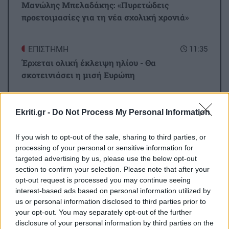
Μανώλης Μπελαδάκης: «Πυρετώδεις
προετοιμασίες για τη νέα σχολική χρονιά»
ΕΠΙΣΤΗΜΗ
11:35
Έρχεται ολική έκλειψη ηλίου - Θα
σκοτεινιάσει η μισή Ευρώπη
ΠΟΛΙΤΙΚΗ
11:24
Ekriti.gr -
Do Not Process My Personal Information
Όλες οι ειδήσεις
Μαρία Καρυστιανού: «Δεν μπορώ να δεχτώ
εκβιασμούς – Θέλουμε κάθαρση»
If you wish to opt-out of the sale, sharing to third parties, or
processing of your personal or sensitive information for
targeted advertising by us, please use the below opt-out
ΠΕΡΙΕΡΓΑ - ΠΑΡΑΞΕΝΑ
11:17
section to confirm your selection. Please note that after your
«Κάνε έναν αστείο χορό»: Βενζινάδικο έκανε
opt-out request is processed you may continue seeing
έκπτωση σε όσους χόρευαν μέχρι το ταμείο
interest-based ads based on personal information utilized by
(βίντεο)
us or personal information disclosed to third parties prior to
your opt-out. You may separately opt-out of the further
ΠΕΡΙΣΣΟΤΕΡΑ
disclosure of your personal information by third parties on the