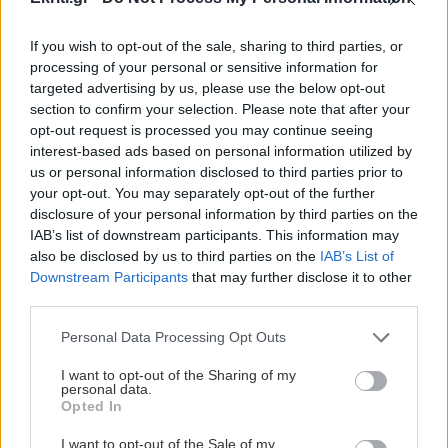
ΠΕΡΙΣΣΟΤΕΡΑ
If you wish to opt-out of the sale, sharing to third parties, or
ΟΙΚΟΝΟΜΙΑ
22:46
processing of your personal or sensitive information for
Εξωδικαστικός Μηχανισμός: Πάνω από 20 δισ.
targeted advertising by us, please use the below opt-out
ΣΧΕΣΕΙΣ ΚΑΙ SEX
ευρώ οι ρυθμισμένες οφειλές
section to confirm your selection. Please note that after your
opt-out request is processed you may continue seeing
Πώς τερματίζονται οι σχέσεις με
interest-based ads based on personal information utilized by
αξιοπρέπεια
ΕΠΙΣΤΗΜΗ
22:35
us or personal information disclosed to third parties prior to
your opt-out. You may separately opt-out of the further
Μικροσκοπικές δίνες ανακαλύφθηκαν για
disclosure of your personal information by third parties on the
πρώτη φορά στην επιφάνεια του Ήλιου
IAB’s list of downstream participants. This information may
also be disclosed by us to third parties on the
IAB’s List of
Downstream Participants
that may further disclose it to other
ΑΠΟΨΕΙΣ
22:22
third parties.
Ο ναός του Σωτήρος Χριστού στο χωριό μου το
ΑΘΛΗΤΙΚΑ
Φουρνοφάραγγο. Της Μαρίας Καραταράκη*
Personal Data Processing Opt Outs
Conference League: Ισοπαλία, μέτρια
εμφάνιση και η πρόκριση θα κριθεί
I want to opt-out of the Sharing of my
στη Σόφια για τον Παναθηναϊκό
personal data.
ΑΘΛΗΤΙΚΑ
22:10
Opted In
Ανατροπή με Γιάννη Αντετοκούνμπο στην
I want to opt-out of the Sale of my
Εθνική ομάδα μπάσκετ