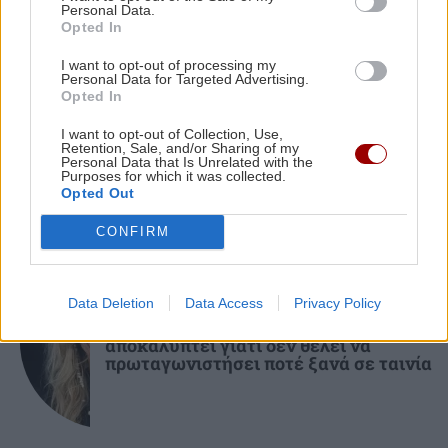
Personal Data.
Opted In
GOSSIP - LIFESTYLE
22:00
I want to opt-out of processing my
ΑΘΛΗΤΙΚΑ
Personal Data for Targeted Advertising.
Το σόι σου: Τι αλλάζει τη νέα σεζόν;
Opted In
Επέστρεψε Ηράκλειο η αποστολή του
ΟΦΗ - Η προσοχή στο Σούπερ Καπ με
I want to opt-out of Collection, Use,
Retention, Sale, and/or Sharing of my
ΑΕΚ
Personal Data that Is Unrelated with the
Purposes for which it was collected.
Opted Out
CONFIRM
GOSSIP - LIFESTYLE
Data Deletion
Data Access
Privacy Policy
Μισέλ Φάιφερ: Στα 68 της
αποκαλύπτει γιατί δεν θέλει να
πρωταγωνιστήσει ποτέ ξανά σε ταινία