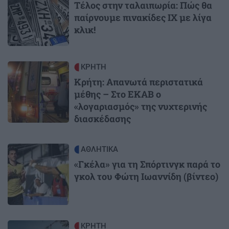
Τέλος στην ταλαιπωρία: Πώς θα
παίρνουμε πινακίδες ΙΧ με λίγα
κλικ!
Image
ΚΡΗΤΗ
Κρήτη: Απανωτά περιστατικά
μέθης – Στο ΕΚΑΒ ο
«λογαριασμός» της νυχτερινής
διασκέδασης
Image
ΑΘΛΗΤΙΚΑ
«Γκέλα» για τη Σπόρτινγκ παρά το
γκολ του Φώτη Ιωαννίδη (βίντεο)
Image
ΚΡΗΤΗ