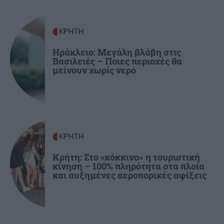
Φώτη Ιωαννίδη (βίντεο)
ΚΡΗΤΗ
ΚΡΗΤΗ
11:23
Οδοιπορικό στα μοναστήρια του Ρεθύμνου -
Ηράκλειο: Μεγάλη βλάβη στις
Βασιλειές – Ποιες περιοχές θα
Πού χτυπά η καρδιά του Δεκαπενταύγουστου
μείνουν χωρίς νερό
ΚΡΗΤΗ
Κρήτη: Στο «κόκκινο» η τουριστική
κίνηση – 100% πληρότητα στα πλοία
και αυξημένες αεροπορικές αφίξεις