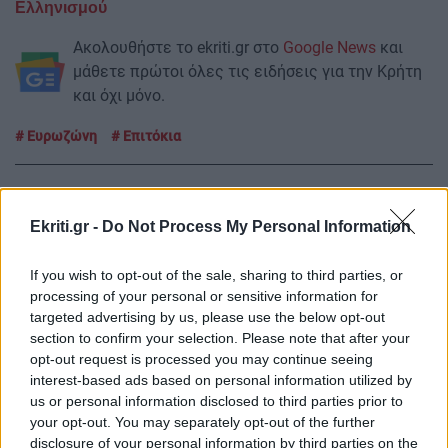
Ελληνισμού
Ακολουθήστε το ekriti.gr στο
Google News
και
μάθετε πρώτοι όλες τις ειδήσεις για την Κρήτη
και όχι μόνο.
Ευρωζώνη
Επιτόκια
Ekriti.gr -
Do Not Process My Personal Information
ΡΟΗ ΕΙΔΗΣΕΩΝ
If you wish to opt-out of the sale, sharing to third parties, or
processing of your personal or sensitive information for
targeted advertising by us, please use the below opt-out
ΕΛΛΑΔΑ
12:47
section to confirm your selection. Please note that after your
Έξοδος Αυγούστου: Κορυφώνεται η φυγή των
opt-out request is processed you may continue seeing
αδειούχων – «Ουρές» σε λιμάνια και ΚΤΕΛ
interest-based ads based on personal information utilized by
us or personal information disclosed to third parties prior to
your opt-out. You may separately opt-out of the further
ΕΛΛΑΔΑ
12:35
disclosure of your personal information by third parties on the