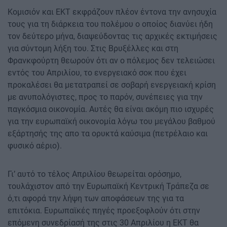
Κομισιόν και ΕΚΤ εκφράζουν πλέον έντονα την ανησυχία
τους για τη διάρκεια του πολέμου ο οποίος διανύει ήδη
τον δεύτερο μήνα, διαψεύδοντας τις αρχικές εκτιμήσεις
για σύντομη λήξη του. Στις Βρυξέλλες και στη
Φρανκφούρτη θεωρούν ότι αν ο πόλεμος δεν τελειώσει
εντός του Απριλίου, το ενεργειακό σοκ που έχει
προκαλέσει θα μετατραπεί σε σοβαρή ενεργειακή κρίση
με ανυπολόγιστες, προς το παρόν, συνέπειες για την
παγκόσμια οικονομία. Αυτές θα είναι ακόμη πιο ισχυρές
για την ευρωπαϊκή οικονομία λόγω του μεγάλου βαθμού
εξάρτησής της απο τα ορυκτά καύσιμα (πετρέλαιο και
φυσικό αέριο).
Γι’ αυτό το τέλος Απριλίου θεωρείται ορόσημο,
τουλάχιστον από την Ευρωπαϊκή Κεντρική Τράπεζα σε
ό,τι αφορά την λήψη των αποφάσεων της για τα
επιτόκια. Ευρωπαϊκές πηγές προεξοφλούν ότι στην
επόμενη συνεδρίασή της στις 30 Απριλίου η ΕΚΤ θα