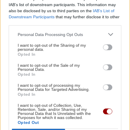
Πάρος: Σφραγίστηκε το beach bar μετά τον
IAB’s list of downstream participants. This information may
also be disclosed by us to third parties on the
IAB’s List of
θάνατο του 4χρονου στην πισίνα – Στον
Downstream Participants
that may further disclose it to other
εισαγγελέα ο ιδιοκτήτης
third parties.
Personal Data Processing Opt Outs
ΚΡΗΤΗ
12:23
Ηράκλειο: Μεγάλη βλάβη στις Βασιλειές –
I want to opt-out of the Sharing of my
personal data.
Ποιες περιοχές θα μείνουν χωρίς νερό
Opted In
I want to opt-out of the Sale of my
Όλες οι ειδήσεις
Personal Data.
ΚΡΗΤΗ
12:10
Opted In
Κρήτη: Στο «κόκκινο» η τουριστική κίνηση –
100% πληρότητα στα πλοία και αυξημένες
I want to opt-out of processing my
Personal Data for Targeted Advertising.
αεροπορικές αφίξεις
Opted In
I want to opt-out of Collection, Use,
Retention, Sale, and/or Sharing of my
GOSSIP - LIFESTYLE
12:00
Personal Data that Is Unrelated with the
Τι συμβαίνει με Γαρυφαλλιά Καληφώνη και
Purposes for which it was collected.
Opted Out
ΠΕΡΙΣΣΟΤΕΡΑ
Χρήστο Μάστορα;