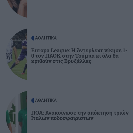
ΚΟΣΜΟΣ
Η Βουδαπέστη χαμηλώνει τα φώτα σε μνημεία
και ιστορικά κτίρια για να εξοικονομήσει
ενέργεια
ΑΘΛΗΤΙΚΑ
ΕΛΛΑΔΑ
21:43
Το τέλος μιας εποχής για το Allou! Fun Park - Η
Europa League: Η Άντερλεχτ νίκησε 1-
0 τον ΠΑΟΚ στην Τούμπα κι όλα θα
περιοχή γυρίζει σελίδα
κριθούν στις Βρυξέλλες
ΑΘΛΗΤΙΚΑ
ΠΟΑ: Ανακοίνωσε την απόκτηση τριών
Ιταλών ποδοσφαιριστών