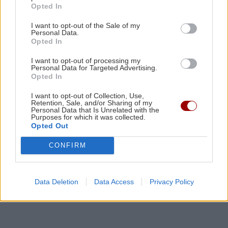
Opted In
I want to opt-out of the Sale of my
GOSSIP - LIFESTYLE
23:00
Personal Data.
Opted In
Η Μπάρμπρα Στρέιζαντ υπογράφει το πρώτο
της παιδικό βιβλίο
I want to opt-out of processing my
Personal Data for Targeted Advertising.
Opted In
ΑΘΛΗΤΙΚΑ
22:49
I want to opt-out of Collection, Use,
Europa League: Η Άντερλεχτ νίκησε 1-0 τον
Retention, Sale, and/or Sharing of my
Personal Data that Is Unrelated with the
ΠΑΟΚ στην Τούμπα κι όλα θα κριθούν στις
Purposes for which it was collected.
Βρυξέλλες
Opted Out
CONFIRM
Όλες οι ειδήσεις
ΑΘΛΗΤΙΚΑ
22:25
ΠΟΑ: Ανακοίνωσε την απόκτηση τριών Ιταλών
ποδοσφαιριστών
Data Deletion
Data Access
Privacy Policy
ΑΘΛΗΤΙΚΑ
22:25
UEFA: «Το μποϊκοτάζ στις διοργανώσεις της