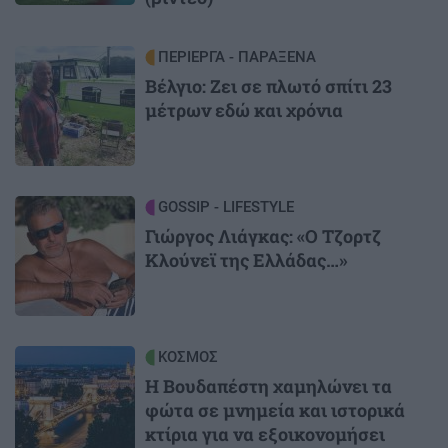
Image
ΠΕΡΙΕΡΓΑ - ΠΑΡΑΞΕΝΑ
Βέλγιο: Ζει σε πλωτό σπίτι 23
μέτρων εδώ και χρόνια
Image
GOSSIP - LIFESTYLE
Γιώργος Λιάγκας: «Ο Τζορτζ
Κλούνεϊ της Ελλάδας…»
Image
ΚΟΣΜΟΣ
Η Βουδαπέστη χαμηλώνει τα
φώτα σε μνημεία και ιστορικά
κτίρια για να εξοικονομήσει