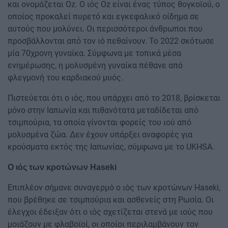
και ονομάζεται Oz. Ο ιός Oz είναι ένας τύπος θογκοϊού, ο
οποίος προκαλεί πυρετό και εγκεφαλικό οίδημα σε
αυτούς που μολύνει. Οι περισσότεροι άνθρωποι που
προσβάλλονται από τον ιό πεθαίνουν. Το 2022 σκότωσε
μία 70χρονη γυναίκα. Σύμφωνα με τοπικά μέσα
ενημέρωσης, η μολυσμένη γυναίκα πέθανε από
φλεγμονή του καρδιακού μυός.
Πιστεύεται ότι ο ιός, που υπάρχει από το 2018, βρίσκεται
μόνο στην Ιαπωνία και πιθανότατα μεταδίδεται από
τσιμπούρια, τα οποία γίνονται φορείς του ιού από
μολυσμένα ζώα. Δεν έχουν υπάρξει αναφορές για
κρούσματα εκτός της Ιαπωνίας, σύμφωνα με το UKHSA.
Ο ιός των κροτώνων Haseki
Επιπλέον σήμανε συναγερμό ο ιός των κροτώνων Haseki,
που βρέθηκε σε τσιμπούρια και ασθενείς στη Ρωσία. Οι
έλεγχοι έδειξαν ότι ο ιός σχετίζεται στενά με ιούς που
μοιάζουν με φλαβοϊοί, οι οποίοι περιλαμβάνουν τον