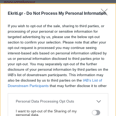
αρρωσταίνουμε
Πώς η διατροφή επηρεάζει το δέρμα - Οι έρευνες και οι
Ekriti.gr -
Do Not Process My Personal Information
συμβουλές δερματολόγων
If you wish to opt-out of the sale, sharing to third parties, or
Ακολουθήστε το ekriti.gr στο
Google News
και
processing of your personal or sensitive information for
μάθετε πρώτοι όλες τις ειδήσεις για την Κρήτη
targeted advertising by us, please use the below opt-out
και όχι μόνο.
section to confirm your selection. Please note that after your
opt-out request is processed you may continue seeing
Ασθένειες
Βρετανία
interest-based ads based on personal information utilized by
us or personal information disclosed to third parties prior to
your opt-out. You may separately opt-out of the further
disclosure of your personal information by third parties on the
IAB’s list of downstream participants. This information may
also be disclosed by us to third parties on the
IAB’s List of
ΡΟΗ ΕΙΔΗΣΕΩΝ
Downstream Participants
that may further disclose it to other
third parties.
ΣΧΕΣΕΙΣ ΚΑΙ SEX
00:00
Personal Data Processing Opt Outs
Χρήματα και σχέση: Πώς να μιλήσετε χωρίς να
I want to opt-out of the Sharing of my
καταλήξετε σε καβγά
personal data.