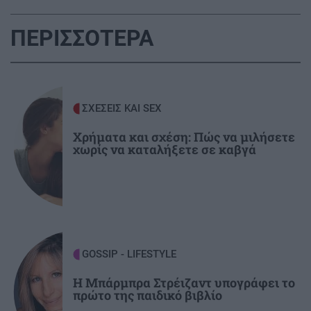
FIFA παραμένει σε ισχύ»
ΠΕΡΙΣΣΟΤΕΡΑ
ΑΘΛΗΤΙΚΑ
22:19
Europa League: Η ΤΣΣΚΑ Σόφιας διέλυσε 3-0
την Μακάμπι Τελ Αβίβ και ετοιμάζεται για
ΣΧΕΣΕΙΣ ΚΑΙ SEX
ΟΦΗ (βίντεο)
Χρήματα και σχέση: Πώς να μιλήσετε
χωρίς να καταλήξετε σε καβγά
ΠΕΡΙΕΡΓΑ - ΠΑΡΑΞΕΝΑ
22:14
Βέλγιο: Ζει σε πλωτό σπίτι 23 μέτρων εδώ και
χρόνια
GOSSIP - LIFESTYLE
22:00
Γιώργος Λιάγκας: «Ο Τζορτζ Κλούνεϊ της
GOSSIP - LIFESTYLE
Ελλάδας…»
Η Μπάρμπρα Στρέιζαντ υπογράφει το
πρώτο της παιδικό βιβλίο
21:52