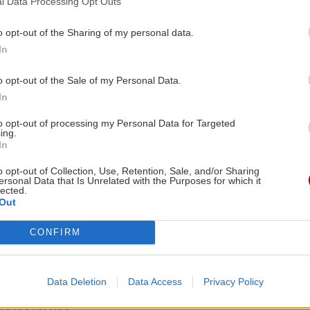
l Data Processing Opt Outs
o opt-out of the Sharing of my personal data.
In
o opt-out of the Sale of my Personal Data.
Image
In
to opt-out of processing my Personal Data for Targeted
ing.
In
GOSSIP - LIFESTYLE
o opt-out of Collection, Use, Retention, Sale, and/or Sharing
ersonal Data that Is Unrelated with the Purposes for which it
αλο για τον πρίγκιπα
Στα χέρια Ρώσου Κρο
lected.
 Η σχέση του με
βίλα της Ζωής Λάσκα
Out
υ κατηγορείται ότι
CONFIRM
Body
Το σπίτι στο οποίο άφησε
βες
τελευταία της πνοή η αε
α για τη σχέση του
Λάσκαρη πωλείται.
Data Deletion
Data Access
Privacy Policy
τριου με
16:00 | 29/04/2018
υριούχο, που