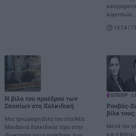
κατηγορείτα
κοριτσιών..
14:14 | 
Image
Image
GOSSIP - L
Η βίλα του προέδρου των
Σκοπίων στη Χαλκιδική
Ρουβάς-Ζυ
βίλα τους;
Body
Μια τριώροφη βίλα του στα Νέα
Body
Μετά τον γ
Μουδανιά Χαλκιδικής έχει στην
και η Κάτια
ιδιοκτησία του ο πρόεδρος των