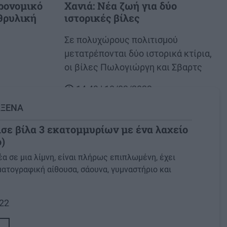
ρονομικό
Χανιά: Νέα ζωή για δύο
θρυλική
ιστορικές βίλες
Body
Σε πολυχώρους πολιτισμού
μετατρέπονται δύο ιστορικά κτίρια,
οι βίλες Πωλογιώργη και Σβαρτς
14:49 | 18/03/2023
ΑΞΕΝΑ
σε βίλα 3 εκατομμυρίων με ένα λαχείο
ο)
έα σε μια λίμνη, είναι πλήρως επιπλωμένη, έχει
ηματογραφική αίθουσα, σάουνα, γυμναστήριο και
022