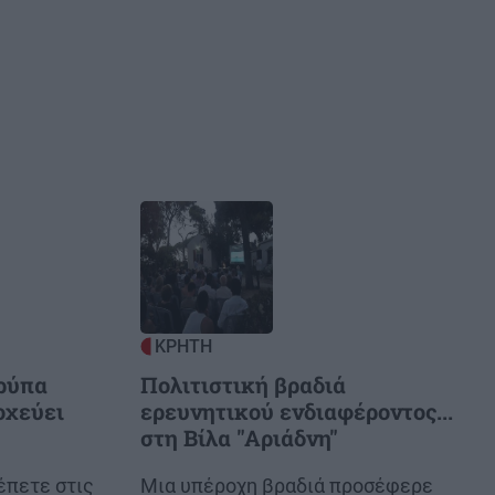
Image
ΚΡΗΤΗ
τρύπα
Πολιτιστική βραδιά
οχεύει
ερευνητικού ενδιαφέροντος...
στη Βίλα "Αριάδνη"
έπετε στις
Body
Μια υπέροχη βραδιά προσέφερε