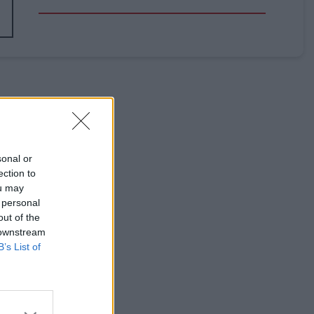
sonal or
ection to
ou may
 personal
θεια για
out of the
 downstream
B’s List of