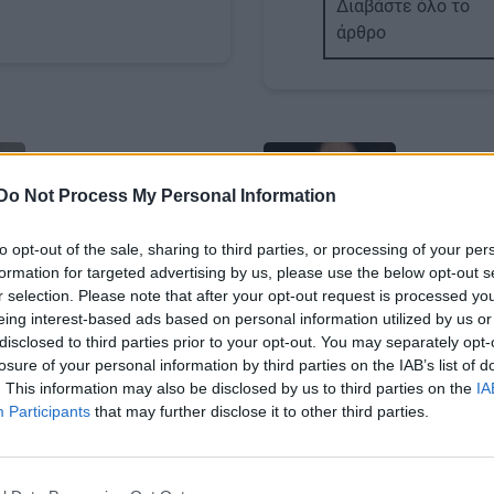
Διαβάστε όλο το
άρθρο
Image
Do Not Process My Personal Information
to opt-out of the sale, sharing to third parties, or processing of your per
formation for targeted advertising by us, please use the below opt-out s
GOSSIP - LIFESTYLE
r selection. Please note that after your opt-out request is processed y
eing interest-based ads based on personal information utilized by us or
ορωνοϊός: Στα αζήτητα
Λάκης Γαβαλάς: Η αλή
disclosed to third parties prior to your opt-out. You may separately opt-
ς βίλες και επαύλεις
την βίλα στη Μύκονο
losure of your personal information by third parties on the IAB’s list of
. This information may also be disclosed by us to third parties on the
IA
ιαφέρον για ενοικίαση
Body
Τι λέει ο δικηγόρος του
Participants
that may further disclose it to other third parties.
16/03/2021
15:00 | 17/07/2020