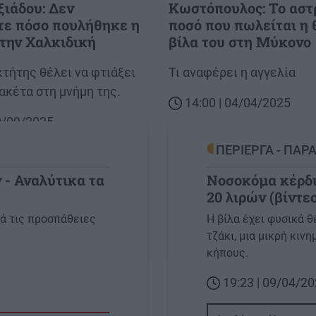
ιάδου: Δεν
Kωστόπουλος: Το αστ
τε πόσο πουλήθηκε η
ποσό που πωλείται η 
στην Χαλκιδική
βίλα του στη Μύκονo
κτήτης θέλει να φτιάξει
Body
Τι αναφέρει η αγγελία
ακέτα στη μνήμη της.
14:00 | 04/04/2025
30/09/2025
ΠΕΡΙΕΡΓΑ - ΠΑΡ
 - Αναλύτικα τα
Νοσοκόμα κέρδι
20 λιρών (βίντε
Image
ά τις προσπάθειες
Η βίλα έχει φυσικά θ
τζάκι, μια μικρή κιν
κήπους.
19:23 | 09/04/2