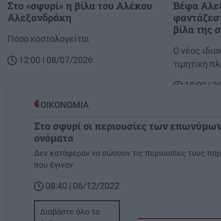
Στο «σφυρί» η βίλα του Αλέκου
Βέφα Αλεξ
Αλεξανδράκη
φαντάζεσ
βίλα της 
Body
Πόσο κοστολογείται
Body
Ο νέος ιδιο
12:00 | 08/07/2026
τιμητική πλ
18:00 | 
ΟΙΚΟΝΟΜΙΑ
Στο σφυρί οι περιουσίες των επωνύμων
ονόματα
Image
Δεν κατάφεραν να σώσουν τις περιουσίες τους παρ
που έγιναν
08:40 | 06/12/2022
Διαβάστε όλο το