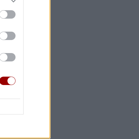
ίσου η
ρη;
 την
ίμνηστη Ζωή