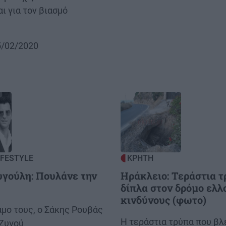
ι για τον βιασμό
.
15/02/2020
Image
IFESTYLE
ΚΡΗΤΗ
γούλη: Πουλάνε την
Ηράκλειο: Τεράστια 
δίπλα στον δρόμο ελλ
κινδύνους (φωτο)
άμο τους, ο Σάκης Ρουβάς
Body
H τεράστια τρύπα που βλ
 Ζυγού