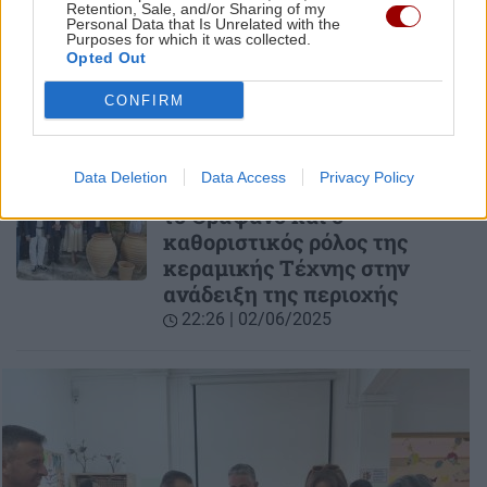
Retention, Sale, and/or Sharing of my
Κεραμεικής Τέχνης
Personal Data that Is Unrelated with the
Purposes for which it was collected.
10:46 | 27/06/2025
Opted Out
CONFIRM
ΚΡΗΤΗ
Περιφερειακό Ευρετήριο
Άυλης Πολιτιστικής
Data Deletion
Data Access
Privacy Policy
Κληρονομιάς: Στο επίκεντρο
το Θραψανό και ο
καθοριστικός ρόλος της
κεραμικής Τέχνης στην
ανάδειξη της περιοχής
22:26 | 02/06/2025