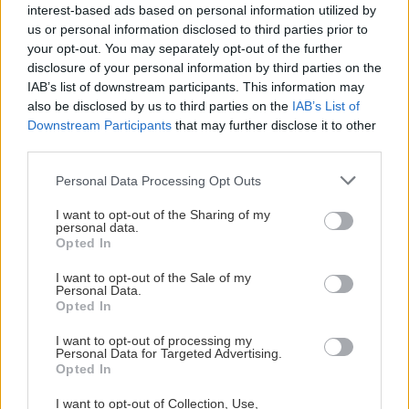
interest-based ads based on personal information utilized by
ΚΡΗΤΗ
us or personal information disclosed to third parties prior to
Ηράκλειο: Θρασύτατοι
your opt-out. You may separately opt-out of the further
δράστες έκλεψαν ιστορικά
disclosure of your personal information by third parties on the
πυθάρια 100 ετών από το
IAB’s list of downstream participants. This information may
Θραψανό
also be disclosed by us to third parties on the
IAB’s List of
Downstream Participants
that may further disclose it to other
17:13 | 25/09/2025
third parties.
ΑΥΤΟΔΙΟΙΚΗΣΗ
Personal Data Processing Opt Outs
Δήμος Μινώα Πεδιάδας: Τα
I want to opt-out of the Sharing of my
αποτελέσματα της α’ φάσης
personal data.
για τους παιδικούς και
Opted In
βρεφονηπιακούς σταθμούς
I want to opt-out of the Sale of my
19:06 | 17/09/2025
Personal Data.
Opted In
ΚΡΗΤΗ
I want to opt-out of processing my
Personal Data for Targeted Advertising.
Μενδώνη από Θραψανό:
Opted In
Στόχος η συνέχιση της
λειτουργίας της Σχολής
I want to opt-out of Collection, Use,