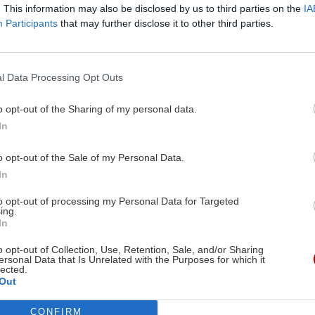
ιγοπροβάτων:
Ρεκόρ στην τιμή του 
. This information may also be disclosed by us to third parties on the
IA
" προς τα πάνω τις
Φόβοι ότι ο εσπρέσο 
Participants
that may further disclose it to other third parties.
κρέας και
τα 6 ευρώ
ομικά
Body
Η τιμή καταγράφει ιστορ
l Data Processing Opt Outs
 το κατσίκι κοστίζουν 16
50ετίας
λό
o opt-out of the Sharing of my personal data.
10:35 | 30/11/2024
In
18/09/2025
o opt-out of the Sale of my Personal Data.
In
ΥΓΕΙΑ
to opt-out of processing my Personal Data for Targeted
ους
Αιφνιδιαστικές 
ing.
In
Image
Αιφνιδιαστικές επιβ
o opt-out of Collection, Use, Retention, Sale, and/or Sharing
κών φόρων
Πανελλήνιος Φαρμακ
ersonal Data that Is Unrelated with the Purposes for which it
ν μετά την ψήφιση
lected.
23:40 | 21/12/2
Out
CONFIRM