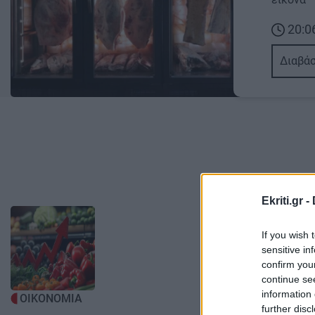
20:0
Διαβάσ
Ekriti.gr -
Image
Image
If you wish 
sensitive in
confirm you
continue se
information 
ΟΙΚΟΝΟΜΙΑ
ΟΙΚΟΝΟΜΙ
further disc