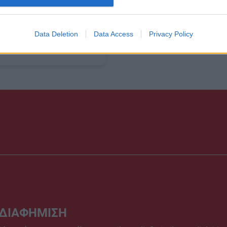
Διαβάστε όλο το
άρθρο
Data Deletion
Data Access
Privacy Policy
ΔΙΑΦΗΜΙΣΗ