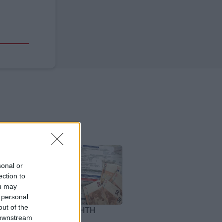
Image
sonal or
ection to
ou may
 personal
out of the
ΚΡΗΤΗ
 downstream