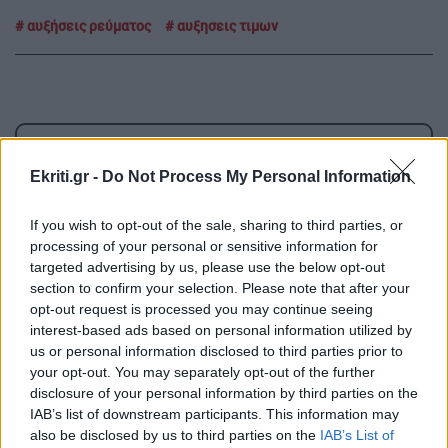
αυξήσεις ρεύματος
αυξησεις τιμων
ΡΟΗ ΕΙΔΗΣΕΩΝ
Ekriti.gr -
Do Not Process My Personal Information
ΚΡΗΤΗ
16:37
If you wish to opt-out of the sale, sharing to third parties, or
Άγιος Νικόλαος: «Κρητικά Μαγειρέματα» με
processing of your personal or sensitive information for
αφορμή την Παγκόσμια Ημέρα Τουρισμού
targeted advertising by us, please use the below opt-out
section to confirm your selection. Please note that after your
opt-out request is processed you may continue seeing
ΕΛΛΑΔΑ
16:27
interest-based ads based on personal information utilized by
us or personal information disclosed to third parties prior to
Greek Mafia: Στα χέρια της ΕΛ.ΑΣ το
your opt-out. You may separately opt-out of the further
«πίτμπουλ» και το «μπουλντόγκ» του Έντικ
disclosure of your personal information by third parties on the
IAB’s list of downstream participants. This information may
also be disclosed by us to third parties on the
IAB’s List of
ΕΛΛΑΔΑ
16:18