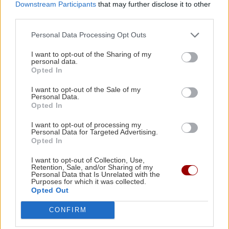
Downstream Participants
that may further disclose it to other
Κωνσταντία Δημογλίδου: Προήχθη σε
third parties.
Αστυνόμο Α'
Personal Data Processing Opt Outs
I want to opt-out of the Sharing of my
ΕΛΛΑΔΑ
16:09
personal data.
Όλες οι ειδήσεις
Υπουργείο Υγείας: Επείγουσα προειδοποίηση
Opted In
για τους πνιγμούς μετά τους 284 θανάτους του
I want to opt-out of the Sale of my
2025
Personal Data.
Opted In
I want to opt-out of processing my
GOSSIP - LIFESTYLE
16:00
Personal Data for Targeted Advertising.
Καινούργιου: Η νέα φωτογραφία της κόρης της
Opted In
από τις διακοπές τους στην Πάρο
I want to opt-out of Collection, Use,
ΠΕΡΙΣΣΟΤΕΡΑ
Retention, Sale, and/or Sharing of my
Personal Data that Is Unrelated with the
Purposes for which it was collected.
ΕΛΛΑΔΑ
15:53
Opted Out
Σε 57χρονη γυναίκα ανήκει η σορός στον
Λυκαβηττό, από πτώση ο θάνατος
CONFIRM
ΚΡΗΤΗ