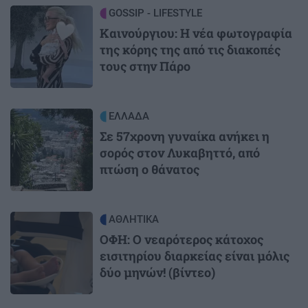
Image
GOSSIP - LIFESTYLE
Καινούργιου: Η νέα φωτογραφία
της κόρης της από τις διακοπές
τους στην Πάρο
Image
ΕΛΛΑΔΑ
Σε 57χρονη γυναίκα ανήκει η
σορός στον Λυκαβηττό, από
πτώση ο θάνατος
Image
ΑΘΛΗΤΙΚΑ
ΟΦΗ: Ο νεαρότερος κάτοχος
εισιτηρίου διαρκείας είναι μόλις
δύο μηνών! (βίντεο)