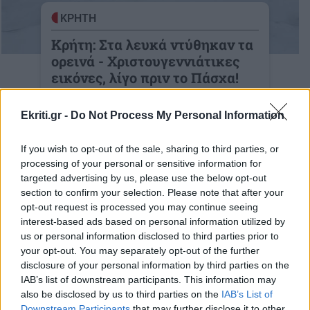
ΚΡΗΤΗ
Κρήτη: Στα λευκά ντύθηκαν τα
ορεινά - Χριστουγεννιάτικες
εικόνες, λίγο πριν το Πάσχα!
(βίντεο - φωτο)
Ekriti.gr -
Do Not Process My Personal Information
Υπέροχες... χριστουγεννιάτικες εικόνες,
Απρίλη μήνα!
If you wish to opt-out of the sale, sharing to third parties, or
11-04-2023
processing of your personal or sensitive information for
targeted advertising by us, please use the below opt-out
section to confirm your selection. Please note that after your
opt-out request is processed you may continue seeing
interest-based ads based on personal information utilized by
ΓΥΝΑΙΚΑ
us or personal information disclosed to third parties prior to
Πανσέληνος Απριλίου: Πώς η
your opt-out. You may separately opt-out of the further
Ροζ Πανσέληνος στον Ζυγό
disclosure of your personal information by third parties on the
IAB’s list of downstream participants. This information may
επηρεάζει τις σχέσεις κάθε
also be disclosed by us to third parties on the
IAB’s List of
ζωδίου
Downstream Participants
that may further disclose it to other