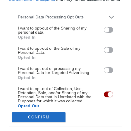
10:52 | 06/04/2023
third parties.
Personal Data Processing Opt Outs
ΚΟΣΜΟΣ
Πανσέληνος Απριλίου:
I want to opt-out of the Sharing of my
Απόψε η «Ροζ Πανσέληνος»,
personal data.
Opted In
το πρώτο ολόγιομο φεγγάρι
της Άνοιξης
I want to opt-out of the Sale of my
Personal Data.
23:24 | 05/04/2023
Opted In
I want to opt-out of processing my
ΠΕΡΙΣΣΟΤΕΡΑ
Personal Data for Targeted Advertising.
Ποια τα κοινά
Opted In
χαρακτηριστικά των
I want to opt-out of Collection, Use,
ανθρώπων που έχουν
Retention, Sale, and/or Sharing of my
Personal Data that Is Unrelated with the
γεννηθεί τον Απρίλιο
Purposes for which it was collected.
21:48 | 01/04/2023
Opted Out
CONFIRM
GOSSIP - LIFESTYLE
Μαζωνάκης: Εύχεται «καλό