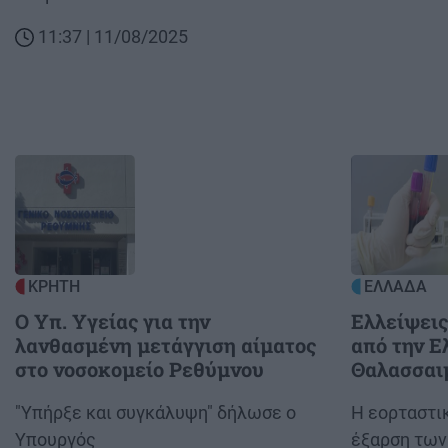
11:37 | 11/08/2025
Image
Image
ΚΡΗΤΗ
ΕΛΛΑΔΑ
Ο Υπ. Υγείας για την
Ελλείψεις
λανθασμένη μετάγγιση αίματος
από την Ε
στο νοσοκομείο Ρεθύμνου
Θαλασσαι
Body
"Υπήρξε και συγκάλυψη" δήλωσε ο
Body
Η εορταστικ
Υπουργός
έξαρση των