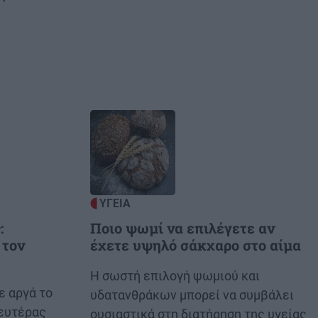
Image
ΥΓΕΙΑ
:
Ποιο ψωμί να επιλέγετε αν
 τον
έχετε υψηλό σάκχαρο στο αίμα
Body
Η σωστή επιλογή ψωμιού και
ε αργά το
υδατανθράκων μπορεί να συμβάλει
ευτέρας
ουσιαστικά στη διατήρηση της υγείας