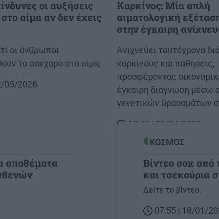
κίνδυνες οι αυξήσεις
Καρκίνος: Μία απλή
στο αίμα αν δεν έχεις
αιματολογική εξέταση
στην έγκαιρη ανίχνε
τί οι άνθρωποι
Body
Ανιχνεύει ταυτόχρονα δ
ούν το σάκχαρο στο αίμα;
καρκίνους και παθήσεις,
προσφέροντας οικονομικ
02/05/2026
έγκαιρη διάγνωση μέσω 
γενετικών θραυσμάτων σ
12:45 | 08/04/2026
ΚΟΣΜΟΣ
α αποθέματα
Βίντεο σοκ από
ασθενών
και τσεκούρια σ
Image
Δείτε το βίντεο.
07:55 | 18/01/2