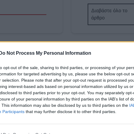
Διαβάστε όλο το
άρθρο
Image
Do Not Process My Personal Information
to opt-out of the sale, sharing to third parties, or processing of your per
formation for targeted advertising by us, please use the below opt-out s
r selection. Please note that after your opt-out request is processed y
eing interest-based ads based on personal information utilized by us or
ΥΓΕΙΑ
disclosed to third parties prior to your opt-out. You may separately opt-
 Οι απίστευτες οι
Διατροφή και γλυκαι
losure of your personal information by third parties on the IAB’s list of
 ιδιότητές του
έλεγχος: Η βέλτιστη σ
. This information may also be disclosed by us to third parties on the
IA
κατανάλωσης τροφώ
Participants
that may further disclose it to other third parties.
ηρός καρπός κρύβει ένα
Body
Meal sequencing… Το μυστ
διατροφικό προφίλ,
πιο έξυπνη διατροφή.
ς τους δημοφιλείς