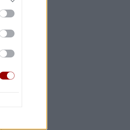
ελοντή
αγόνα
η Βουλή
ς