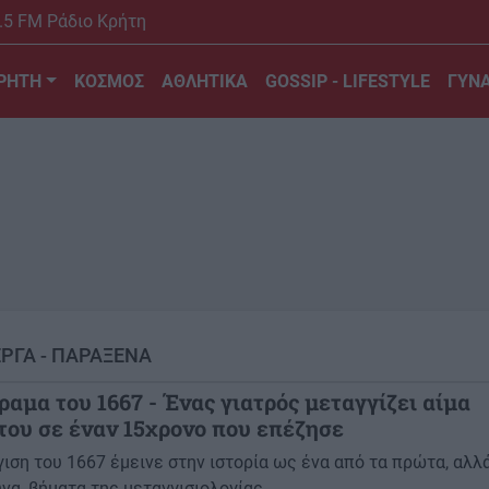
.5 FM Ράδιο Κρήτη
ΡΗΤΗ
ΚΟΣΜΟΣ
ΑΘΛΗΤΙΚΑ
GOSSIP - LIFESTYLE
ΓΥΝΑ
ΕΡΓΑ - ΠΑΡΑΞΕΝΑ
ραμα του 1667 - Ένας γιατρός μεταγγίζει αίμα
του σε έναν 15χρονο που επέζησε
ιση του 1667 έμεινε στην ιστορία ως ένα από τα πρώτα, αλλά
να, βήματα της μεταγγισιολογίας.