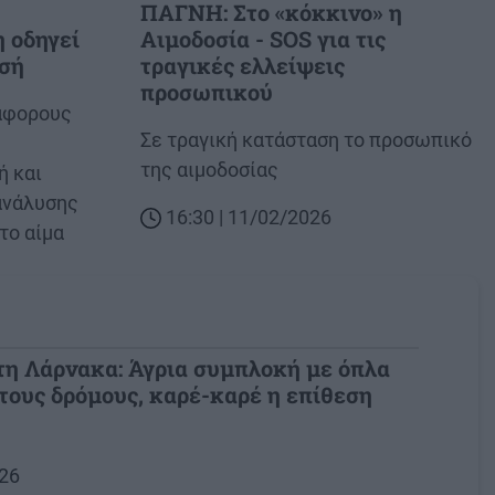
ΠΑΓΝΗ: Στο «κόκκινο» η
 οδηγεί
Αιμοδοσία - SOS για τις
υσή
τραγικές ελλείψεις
προσωπικού
ιάφορους
Body
Σε τραγική κατάσταση το προσωπικό
της αιμοδοσίας
ή και
ανάλυσης
16:30 | 11/02/2026
το αίμα
 τη Λάρνακα: Άγρια συμπλοκή με όπλα
τους δρόμους, καρέ-καρέ η επίθεση
026