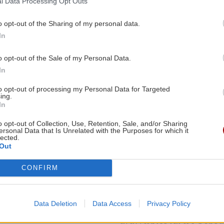
l Data Processing Opt Outs
ς του σε ίνες και
06:45 | 24/09/2025
o opt-out of the Sharing of my personal data.
In
18/10/2025
o opt-out of the Sale of my Personal Data.
In
Image
to opt-out of processing my Personal Data for Targeted
ing.
In
o opt-out of Collection, Use, Retention, Sale, and/or Sharing
ersonal Data that Is Unrelated with the Purposes for which it
lected.
ΚΟΙΝΩΝΙΑ
Out
νες ανακάλυψαν νέα
Παγκόσμια Ημέρα Εθ
CONFIRM
ατος!
Αιμοδότη - Με μια στ
αίμα φωταγωγήθηκε 
η πρόσφατη ανακάλυψη.
Data Deletion
Data Access
Privacy Policy
Body
Ο εθελοντής αιμοδότης
25/06/2025
αναγνωρίζεται ως φορέα