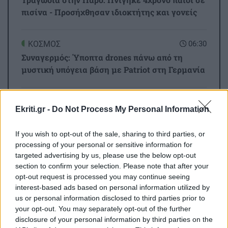
πισίνα - Προσήχθησαν ιδιοκτήτης και γονείς
ΚΟΣΜΟΣ
06:30
Συναγερμός: Ύποπτα drones πάνω από τη
μυστική υπόγεια βάση με Patriot στη Γερμανία
GOSSIP - LIFESTYLE
02:16
Όλες οι ειδήσεις
Ekriti.gr -
Do Not Process My Personal Information
Τούνη: «Έβγαλα όλο το βράδυ στο νοσοκομείο
με ορούς και αντιβιώσεις»
If you wish to opt-out of the sale, sharing to third parties, or
processing of your personal or sensitive information for
targeted advertising by us, please use the below opt-out
ΣΧΕΣΕΙΣ ΚΑΙ SEX
00:00
section to confirm your selection. Please note that after your
Ο σύντροφός σου σε κάνει καλύτερο άνθρωπο;
opt-out request is processed you may continue seeing
interest-based ads based on personal information utilized by
us or personal information disclosed to third parties prior to
GOSSIP - LIFESTYLE
23:00
ΠΕΡΙΣΣΟΤΕΡΑ
your opt-out. You may separately opt-out of the further
Μπρούκλιν Μπέκαμ: Εβρασε μακαρόνια με
disclosure of your personal information by third parties on the