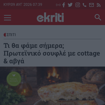
Skip
ΚΥΡ.09 ΑΥΓ 2026 07:39
to
main
content
ΣΠΙΤΙ
Τι θα φάμε σήμερα;
Πρωτεϊνικό σουφλέ με cottage
& αβγά