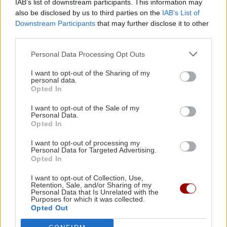
θαλασσινό νερό
IAB’s list of downstream participants. This information may
also be disclosed by us to third parties on the
IAB’s List of
Downstream Participants
that may further disclose it to other
ΑΘΛΗΤΙΚΑ
22:16
third parties.
ΚΡΗΤΗ
ΑΕΚ: Φιλική τεσσάρα στην Καλλιθέα πριν το
Personal Data Processing Opt Outs
Κρήτη: Άγριος ξυλοδαρμός 51χρονου
Σούπερ Καπ με τον ΟΦΗ
τουρίστα - Συνελήφθησαν πέντε
I want to opt-out of the Sharing of my
νεαροί
personal data.
Opted In
GOSSIP - LIFESTYLE
22:00
Ριφιφί: Η σειρά του Σωτήρη Τσαφούλια
I want to opt-out of the Sale of my
έρχεται στην ελεύθερη τηλεόραση
Personal Data.
Opted In
ΕΛΛΑΔΑ
I want to opt-out of processing my
ΕΛΛΑΔΑ
21:55
Personal Data for Targeted Advertising.
Opted In
Στα ίχνη του μύθου: Η αναπαράσταση του
Τραγωδία στην Πάρο: Πνίγηκε 4χρονο
παιδί σε πισίνα - Προσήχθησαν
"Δράκου" και του θερισμού στην Κοζάνη
I want to opt-out of Collection, Use,
ιδιοκτήτης και γονείς
(βίντεο)
Retention, Sale, and/or Sharing of my
Personal Data that Is Unrelated with the
Purposes for which it was collected.
Opted Out
ΟΙΚΟΝΟΜΙΑ
21:46