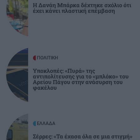
Η Δανάη Μπάρκα δέχτηκε σχόλιο ότι
ΟΙΚΟΝΟΜΙΑ
18:07
έχει κάνει πλαστική επέμβαση
Υποχώρησε στο 3,4% ο πληθωρισμός τον Ιούλιο
– Επιμένει η ακρίβεια σε ενέργεια και ενοίκια
GOSSIP - LIFESTYLE
18:00
Οι πόζες της Κατερίνας Παπουτσάκη με μαγιό
στην Κρήτη
ΠΟΛΙΤΙΚΗ
Υποκλοπές: «Πυρά» της
αντιπολίτευσης για το «μπλόκο» του
ΗΡΑΚΛΕΙΟ
17:51
Αρείου Πάγου στην ανάσυρση του
Κερδίστε 5 διπλές προσκλήσεις για τη
φακέλου
θεατρική παράσταση «Οικογένεια Τσεκμέ»
ΕΛΛΑΔΑ
Σέρρες: «Τα έχασα όλα σε μια στιγμή»