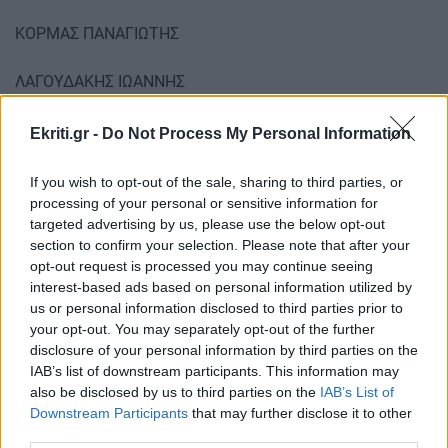
ΚΟΡΜΑΣ ΠΑΝΑΓΙΩΤΗΣ
ΛΑΓΟΥΔΑΚΗΣ ΙΩΑΝΝΗΣ
ΛΑΜΠΡΙΔΗΣ ΧΡΗΣΤΟΣ
Ekriti.gr -
Do Not Process My Personal Information
ΛΑΜΠΡΙΝΙΔΗΣ ΦΩΤΗΣ
If you wish to opt-out of the sale, sharing to third parties, or
processing of your personal or sensitive information for
ΛΙΒΑΔΑΣ ΚΩΝΣΤΑΝΤΙΝΟΣ
targeted advertising by us, please use the below opt-out
section to confirm your selection. Please note that after your
opt-out request is processed you may continue seeing
ΛΙΝΟΥ ΑΘΗΝΑ
interest-based ads based on personal information utilized by
us or personal information disclosed to third parties prior to
ΛΟΥΚΑ ΜΑΡΙΑ
your opt-out. You may separately opt-out of the further
disclosure of your personal information by third parties on the
ΛΥΜΠΕΡΑΚΗ BESSON ΑΙΜΙΛΙΑ
IAB’s list of downstream participants. This information may
also be disclosed by us to third parties on the
IAB’s List of
Downstream Participants
that may further disclose it to other
ΜΑΔΕΜΛΗΣ ΝΙΚΟΣ
third parties.