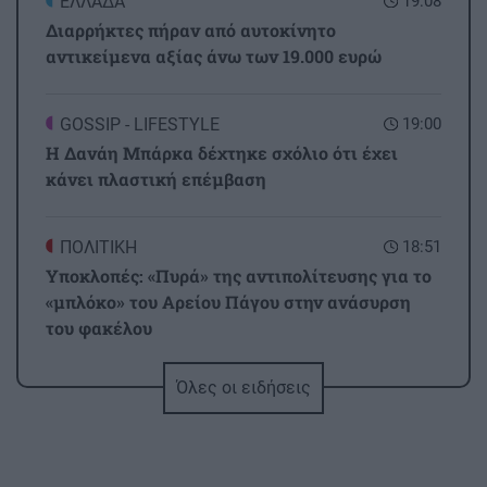
ΕΛΛΑΔΑ
19:08
Διαρρήκτες πήραν από αυτοκίνητο
αντικείμενα αξίας άνω των 19.000 ευρώ
GOSSIP - LIFESTYLE
19:00
Η Δανάη Μπάρκα δέχτηκε σχόλιο ότι έχει
κάνει πλαστική επέμβαση
ΠΟΛΙΤΙΚΗ
18:51
Υποκλοπές: «Πυρά» της αντιπολίτευσης για το
«μπλόκο» του Αρείου Πάγου στην ανάσυρση
του φακέλου
Όλες οι ειδήσεις
ΕΛΛΑΔΑ
18:42
Σέρρες: «Τα έχασα όλα σε μια στιγμή» –
Ραγίζει καρδιές ο σύζυγος και πατέρας των
θυμάτων του τροχαίου (Βίντεο)