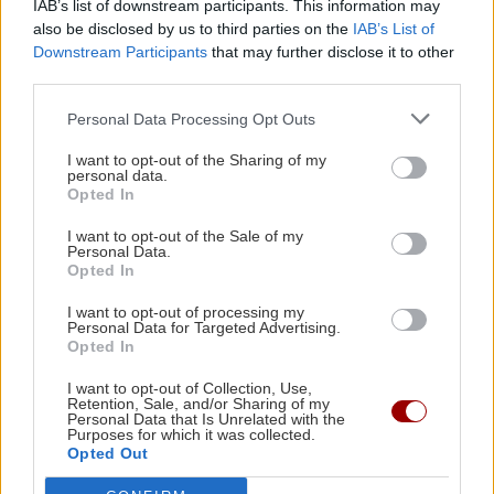
IAB’s list of downstream participants. This information may
Μοσχάρι: "Εκτοξεύτηκε" η τιμή του κατά 28,4%
also be disclosed by us to third parties on the
IAB’s List of
από τα τέλη του 2024
Downstream Participants
that may further disclose it to other
third parties.
ΑΘΛΗΤΙΚΑ
08:25
Personal Data Processing Opt Outs
Μαραντόνα: Σε δημοπρασία η μπάλα που
I want to opt-out of the Sharing of my
άγγιξε το «χέρι του Θεού» (βίντεο)
personal data.
Opted In
Όλες οι ειδήσεις
I want to opt-out of the Sale of my
ΚΡΗΤΗ
08:24
Personal Data.
'Έφυγε" από την ζωή ο γεωπόνος Γιώργος
Opted In
Σηφογιαννάκης
I want to opt-out of processing my
Personal Data for Targeted Advertising.
Opted In
ΕΛΛΑΔΑ
08:11
I want to opt-out of Collection, Use,
Τουρισμός: Στο μικροσκόπιο των Αρχών νέα
Retention, Sale, and/or Sharing of my
Personal Data that Is Unrelated with the
«πατέντα» των εργοδοτών με την Ψηφιακή
Purposes for which it was collected.
ΠΕΡΙΣΣΟΤΕΡΑ
Κάρτα Εργασίας
Opted Out