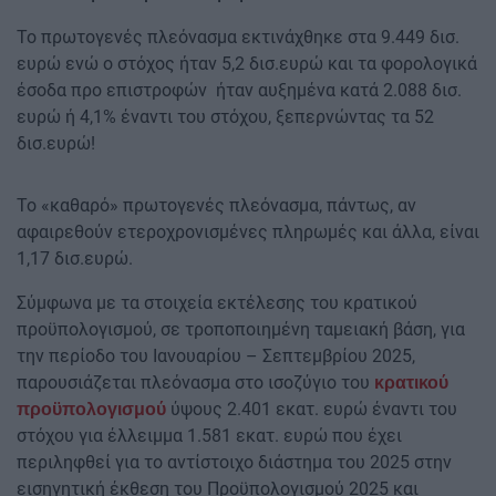
Το πρωτογενές πλεόνασμα εκτινάχθηκε στα 9.449 δισ.
ευρώ ενώ ο στόχος ήταν 5,2 δισ.ευρώ και τα φορολογικά
έσοδα προ επιστροφών ήταν αυξημένα κατά 2.088 δισ.
ευρώ ή 4,1% έναντι του στόχου, ξεπερνώντας τα 52
δισ.ευρώ!
Το «καθαρό» πρωτογενές πλεόνασμα, πάντως, αν
αφαιρεθούν ετεροχρονισμένες πληρωμές και άλλα, είναι
1,17 δισ.ευρώ.
Σύμφωνα με τα στοιχεία εκτέλεσης του κρατικού
προϋπολογισμού, σε τροποποιημένη ταμειακή βάση, για
την περίοδο του Ιανουαρίου – Σεπτεμβρίου 2025,
παρουσιάζεται πλεόνασμα στο ισοζύγιο του
κρατικού
ύψους 2.401 εκατ. ευρώ έναντι του
προϋπολογισμού
στόχου για έλλειμμα 1.581 εκατ. ευρώ που έχει
περιληφθεί για το αντίστοιχο διάστημα του 2025 στην
εισηγητική έκθεση του Προϋπολογισμού 2025 και