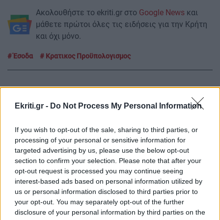
Ακολουθήστε το ekriti.gr στο
Google News
και
μάθετε πρώτοι όλες τις ειδήσεις για την Κρήτη
και όχι μόνο.
Έσοδα
Κρατικος Προϋπολογισμος
Ekriti.gr -
Do Not Process My Personal Information
ΡΟΗ ΕΙΔΗΣΕΩΝ
If you wish to opt-out of the sale, sharing to third parties, or
processing of your personal or sensitive information for
ΕΛΛΑΔΑ
08:50
targeted advertising by us, please use the below opt-out
section to confirm your selection. Please note that after your
Ειδικό Χωροταξικό για τον Τουρισμό: Οι νέοι
opt-out request is processed you may continue seeing
κανόνες για επενδύσεις, νησιά και
interest-based ads based on personal information utilized by
προορισμούς υπό πίεση
us or personal information disclosed to third parties prior to
your opt-out. You may separately opt-out of the further
disclosure of your personal information by third parties on the
ΟΙΚΟΝΟΜΙΑ
08:38