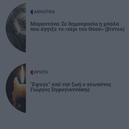
ΣΧΕΣΕΙΣ ΚΑΙ SEX
00:00
ΑΘΛΗΤΙΚΑ
Πώς θα καταλάβεις ότι ένας άνθρωπος δεν
μπήκε τυχαία στη ζωή σου
Μαραντόνα: Σε δημοπρασία η μπάλα
που άγγιξε το «χέρι του Θεού» (βίντεο)
ΚΡΗΤΗ
'Έφυγε" από την ζωή ο γεωπόνος
Γιώργος Σηφογιαννάκης