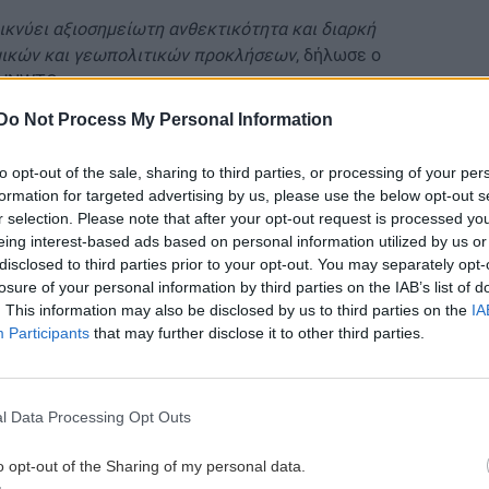
εικνύει αξιοσημείωτη ανθεκτικότητα και διαρκή
ομικών και γεωπολιτικών προκλήσεων
, δήλωσε ο
ς UNWTO.
Do Not Process My Personal Information
ς των αυξανόμενων τουριστικών ροών υπογραμμίζουν
to opt-out of the sale, sharing to third parties, or processing of your per
ς αποκλεισμούς, βιώσιμοι και ανθεκτικοί τομείς και
formation for targeted advertising by us, please use the below opt-out s
ζει με την επανεξέταση του τομέα μας».
r selection. Please note that after your opt-out request is processed y
eing interest-based ads based on personal information utilized by us or
disclosed to third parties prior to your opt-out. You may separately opt-
losure of your personal information by third parties on the IAB’s list of
αν ισχυρούς ρυθμούς ανάκαμψης του τουρισμού κατά
. This information may also be disclosed by us to third parties on the
IA
 της ζήτησης για διεθνή ταξίδια από πολλές
Participants
that may further disclose it to other third parties.
ποτελέσματα στον Ιανουάριο-Ιούλιο 2023, με
l Data Processing Opt Outs
επίπεδα. Η συνεχόμενη περιοχή δεν είναι η μόνη
μέχρι στιγμής.
o opt-out of the Sharing of my personal data.