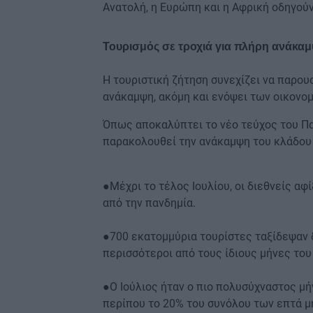
Ανατολή, η Ευρώπη και η Αφρική οδηγού
Τουρισμός σε τροχιά για πλήρη ανάκα
Η τουριστική ζήτηση συνεχίζει να παρου
ανάκαμψη, ακόμη και ενόψει των οικονο
Όπως αποκαλύπτει το νέο τεύχος του Π
παρακολουθεί την ανάκαμψη του κλάδου κ
●Μέχρι το τέλος Ιουλίου, οι διεθνείς α
από την πανδημία.
●700 εκατομμύρια τουρίστες ταξίδεψαν δ
περισσότεροι από τους ίδιους μήνες του
●Ο Ιούλιος ήταν ο πιο πολυσύχναστος μή
περίπου το 20% του συνόλου των επτά μ