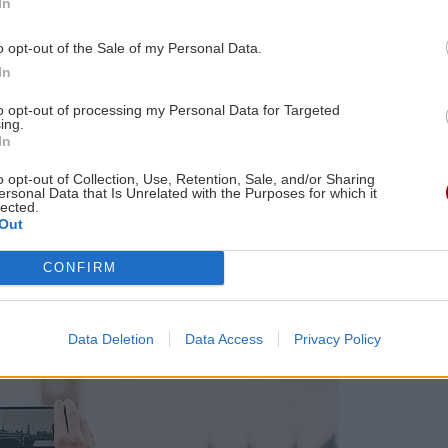
In
ισμού στον κόσμο, έφτασε στο 91% των προ-
ό την ισχυρή ενδοπεριφερειακή ζήτηση και τα
o opt-out of the Sale of my Personal Data.
In
τών πριν από την κρίση αυτό το επτάμηνο και η
to opt-out of processing my Personal Data for Targeted
ing.
 στοιχεία.
In
η επιταχύνθηκε στο 61% των επιπέδων αφίξεων πριν
o opt-out of Collection, Use, Retention, Sale, and/or Sharing
ersonal Data that Is Unrelated with the Purposes for which it
ών προορισμών και αγορών προέλευσης στα τέλη του
lected.
Out
CONFIRM
Data Deletion
Data Access
Privacy Policy