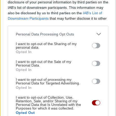
disclosure of your personal information by third parties on the
IAB’s list of downstream participants. This information may
Ακολουθήστε το ekriti.gr στο
Google News
και
also be disclosed by us to third parties on the
IAB’s List of
μάθετε πρώτοι όλες τις ειδήσεις για την Κρήτη
Downstream Participants
that may further disclose it to other
και όχι μόνο.
third parties.
Γκάζι
Κρητικοί
Πυροβολισμοί
Personal Data Processing Opt Outs
I want to opt-out of the Sharing of my
personal data.
Opted In
I want to opt-out of the Sale of my
ΡΟΗ ΕΙΔΗΣΕΩΝ
Personal Data.
Opted In
I want to opt-out of processing my
ΑΘΛΗΤΙΚΑ
22:16
Personal Data for Targeted Advertising.
Opted In
ΑΕΚ: Φιλική τεσσάρα στην Καλλιθέα πριν το
Σούπερ Καπ με τον ΟΦΗ
I want to opt-out of Collection, Use,
Retention, Sale, and/or Sharing of my
Personal Data that Is Unrelated with the
Purposes for which it was collected.
GOSSIP - LIFESTYLE
22:00
Opted Out