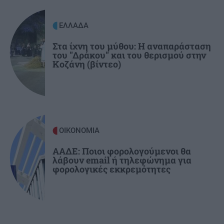
ιστορία και ένα μαγικό ηλιοβασίλεμα!
ΕΛΛΑΔΑ
ΚΡΗΤΗ
20:48
Στα ίχνη του μύθου: Η αναπαράσταση
του "Δράκου" και του θερισμού στην
Το ΚΚΕ για ΒΟΑΚ και Καστέλι: Υπουργικές
Κοζάνη (βίντεο)
φιέστες στα εργοτάξια, μακριά από τις
ανάγκες των εργαζομένων
ΟΙΚΟΝΟΜΙΑ
ΑΑΔΕ: Ποιοι φορολογούμενοι θα
λάβουν email ή τηλεφώνημα για
φορολογικές εκκρεμότητες