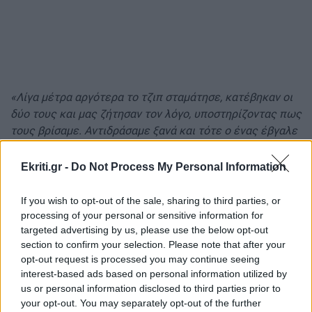
«Λίγα μέτρα αργότερα το τζιπ σταμάτησε, κατέβηκαν οι
δύο τους και μας ζήτησαν τον λόγο, υποστηρίζοντας πως
τους βρίσαμε. Αντιδράσαμε ξανά και τότε ο ένας έβγαλε
όπλο και μας πυροβόλησε»
συμπλήρωσε.
Ekriti.gr -
Do Not Process My Personal Information
ΔΙΑΒΑΣΤΕ ΕΠΙΣΗΣ
If you wish to opt-out of the sale, sharing to third parties, or
Πέθανε ο αστυνομικός που είχε τραυματιστεί μετά από
processing of your personal or sensitive information for
καταδίωξη
targeted advertising by us, please use the below opt-out
section to confirm your selection. Please note that after your
Κρήτη: Έχασε τις αισθήσεις του μέσα στο καφενείο και
opt-out request is processed you may continue seeing
πέθανε
interest-based ads based on personal information utilized by
us or personal information disclosed to third parties prior to
Κρήτη: Βίαιη συμπλοκή μεταξύ πέντε νεαρών - Ένας
your opt-out. You may separately opt-out of the further
τράβηξε όπλο και πυροβόλησε