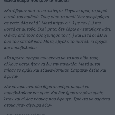
«Είναι θαύμα που ζουν τα παιδιά»
»Κατέβηκαν από το αυτοκίνητο. Πήγαινε προς τη μεριά
αυτού του παιδιού. Τους είπε το παιδί “δεν αναφέρθηκα
σε εσάς, όλα καλά”. Μετά πήγαν ο (…) με τον (…) πιο
κοντά σε αυτούς. Εκεί, μετά, δεν ξέρω αν ειπώθηκε κάτι.
Ο ένας από τους δύο χτύπησε τον (…) και μετά οι άλλοι
δύο του επιτέθηκαν. Μετά, έβγαλε το πιστόλι κι άρχισε
και πυροβολούσε.
»Το πρώτο πράγμα που έκανα με το που είδα τους
άλλους κάτω, ήταν να δω την πινακίδα. Μετά αυτοί
πήραν το αμάξι και εξαφανίστηκαν. Έστριψαν δεξιά και
έφυγαν.
»Αν κάναμε ένα, δύο βήματα ακόμα, μπορεί να
πυροβολούσαν και εμάς. Και δεν ήμασταν μόνο εμείς.
Ήταν και άλλος κόσμος που έφευγε. Τριάντα με σαράντα
άτομα ήταν σίγουρα έξω».