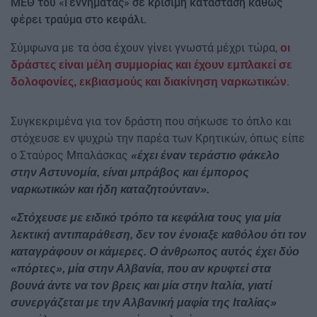
ΜΕΘ του «Γεννηματάς» σε κρίσιμη κατάσταση καθώς
φέρει τραύμα στο κεφάλι.
Σύμφωνα με τα όσα έχουν γίνει γνωστά μέχρι τώρα,
οι
δράστες είναι μέλη συμμορίας και έχουν εμπλακεί σε
.
δολοφονίες, εκβιασμούς και διακίνηση ναρκωτικών
Συγκεκριμένα για τον δράστη που σήκωσε το όπλο και
στόχευσε εν ψυχρώ την παρέα των Κρητικών, όπως είπε
ο Σταύρος Μπαλάσκας
«έχει έναν τεράστιο φάκελο
στην Αστυνομία, είναι μπράβος και έμπορος
ναρκωτικών και ήδη καταζητούνταν».
«Στόχευσε με ειδικό τρόπο τα κεφάλια τους για μία
λεκτική αντιπαράθεση, δεν τον ένοιαξε καθόλου ότι τον
καταγράφουν οι κάμερες. Ο άνθρωπος αυτός έχει δύο
«πόρτες», μία στην Αλβανία, που αν κρυφτεί στα
βουνά άντε να τον βρεις και μία στην Ιταλία, γιατί
συνεργάζεται με την Αλβανική μαφία της Ιταλίας»