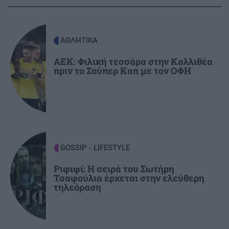
ΠΟΛΙΤΙΣΜΟΣ
21:22
Ναύπλιο: 7ο Φεστιβάλ παραδοσιακών χορών -
Αντάμωμα Ελλάδας και Κύπρου με φόντο το
ΑΘΛΗΤΙΚΑ
Μπούρτζι
ΑΕΚ: Φιλική τεσσάρα στην Καλλιθέα
πριν το Σούπερ Καπ με τον ΟΦΗ
ΠΕΡΙΣΣΟΤΕΡΑ
21:10
Οι "ήρωες της διπλανής πόρτας": Πώς ο
Οδυσσέας και ο Πίτερ Πάρκερ άλλαξαν τη
μυθολογία
GOSSIP - LIFESTYLE
21:00
GOSSIP - LIFESTYLE
Μπούκη: «"Βασανίζω" τον Αντώνη Σρόιτερ 15
Ριφιφί: Η σειρά του Σωτήρη
καλοκαίρια»
Τσαφούλια έρχεται στην ελεύθερη
τηλεόραση
ΚΡΗΤΗ
20:55
Από τη Μίλατο στα Ανώγεια: Μια
αυγουστιάτικη πεζοπορία γεμάτη θάλασσα,