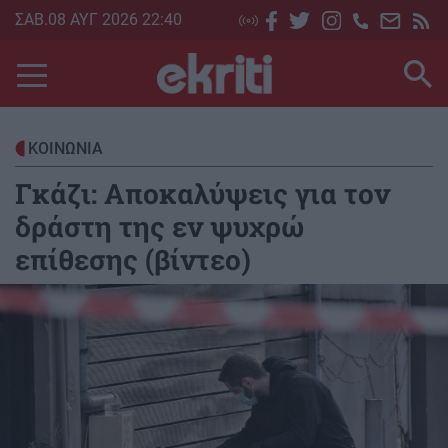
Skip
ΣΑΒ.08 ΑΥΓ 2026 22:40
to
main
content
ΚΟΙΝΩΝΙΑ
Γκάζι: Αποκαλύψεις για τον
δράστη της εν ψυχρώ
επίθεσης (βίντεο)