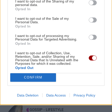
I want to opt-out of the Sharing of my
Ο ναός του Σωτήρος Χριστού στο χωριό μου το
ΑΘΛΗΤΙΚΑ
personal data.
Opted In
Φουρνοφάραγγο. Της Μαρίας Καραταράκη*
Conference League: Ισοπαλία, μέτρια
I want to opt-out of the Sale of my
εμφάνιση και η πρόκριση θα κριθεί
Personal Data.
στη Σόφια για τον Παναθηναϊκό
ΑΘΛΗΤΙΚΑ
22:10
Opted In
Ανατροπή με Γιάννη Αντετοκούνμπο στην
I want to opt-out of processing my
Εθνική ομάδα μπάσκετ
Personal Data for Targeted Advertising.
Opted In
I want to opt-out of Collection, Use,
GOSSIP - LIFESTYLE
22:00
Retention, Sale, and/or Sharing of my
ΑΘΛΗΤΙΚΑ
Το σόι σου: Τι αλλάζει τη νέα σεζόν;
Personal Data that Is Unrelated with the
Purposes for which it was collected.
Επέστρεψε Ηράκλειο η αποστολή του
Opted Out
ΟΦΗ - Η προσοχή στο Σούπερ Καπ με
ΑΕΚ
CONFIRM
Data Deletion
Data Access
Privacy Policy
GOSSIP - LIFESTYLE