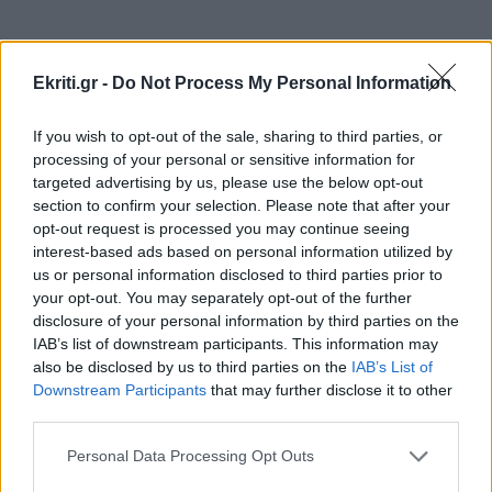
ταινία
ΑΥΤΟΔΙΟΙΚΗΣΗ
22:57
Ekriti.gr -
Do Not Process My Personal Information
Συνάντηση του Περιφερειάρχη Κρήτης με τον
Πρύτανη του Πανεπιστημίου Κρήτης και τον
If you wish to opt-out of the sale, sharing to third parties, or
processing of your personal or sensitive information for
ΠΕΡΙΣΣΟΤΕΡΑ
Πρόεδρο του ΙΤΕ
targeted advertising by us, please use the below opt-out
section to confirm your selection. Please note that after your
opt-out request is processed you may continue seeing
ΟΙΚΟΝΟΜΙΑ
22:46
interest-based ads based on personal information utilized by
Εξωδικαστικός Μηχανισμός: Πάνω από 20 δισ.
us or personal information disclosed to third parties prior to
ΣΧΕΣΕΙΣ ΚΑΙ SEX
ευρώ οι ρυθμισμένες οφειλές
your opt-out. You may separately opt-out of the further
disclosure of your personal information by third parties on the
Πώς τερματίζονται οι σχέσεις με
αξιοπρέπεια
IAB’s list of downstream participants. This information may
ΕΠΙΣΤΗΜΗ
22:35
also be disclosed by us to third parties on the
IAB’s List of
Μικροσκοπικές δίνες ανακαλύφθηκαν για
Downstream Participants
that may further disclose it to other
πρώτη φορά στην επιφάνεια του Ήλιου
third parties.
Personal Data Processing Opt Outs
ΑΠΟΨΕΙΣ
22:22