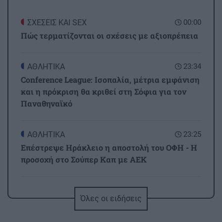
ΣΧΕΣΕΙΣ ΚΑΙ SEX
00:00
Πώς τερματίζονται οι σχέσεις με αξιοπρέπεια
ΑΘΛΗΤΙΚΑ
23:34
Conference League: Ισοπαλία, μέτρια εμφάνιση
και η πρόκριση θα κριθεί στη Σόφια για τον
Παναθηναϊκό
ΑΘΛΗΤΙΚΑ
23:25
Επέστρεψε Ηράκλειο η αποστολή του ΟΦΗ - Η
προσοχή στο Σούπερ Καπ με ΑΕΚ
GOSSIP - LIFESTYLE
23:00
Όλες οι ειδήσεις
Μισέλ Φάιφερ: Στα 68 της αποκαλύπτει γιατί
δεν θέλει να πρωταγωνιστήσει ποτέ ξανά σε