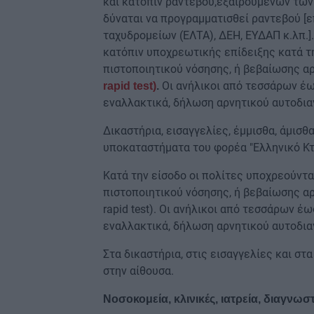
και κατόπιν ραντεβού,εξαιρουμένων των
δύναται να προγραμματισθεί ραντεβού [
ταχυδρομείων (ΕΛΤΑ), ΔΕΗ, ΕΥΔΑΠ κ.λπ.].
κατόπιν υποχρεωτικής επίδειξης κατά τη
πιστοποιητικού νόσησης, ή βεβαίωσης αρ
Οι ανήλικοι από τεσσάρων έω
rapid test)
.
εναλλακτικά, δήλωση αρνητικού αυτοδιαγν
Δικαστήρια, εισαγγελίες, έμμισθα, άμισ
υποκαταστήματα του φορέα "Ελληνικό Κτ
Κατά την είσοδο οι πολίτες υποχρεούνται
πιστοποιητικού νόσησης, ή βεβαίωσης αρ
rapid test). Οι ανήλικοι από τεσσάρων έ
εναλλακτικά, δήλωση αρνητικού αυτοδιαγν
Στα δικαστήρια, στις εισαγγελίες και στ
στην αίθουσα.
Νοσοκομεία, κλινικές, ιατρεία, διαγνω