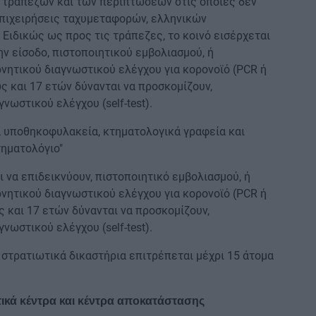
 τραπεζών και των περιπτώσεων στις οποίες δεν
επιχειρήσεις ταχυμεταφορών, ελληνικών
 Ειδικώς ως προς τις τράπεζες, το κοινό εισέρχεται
ν είσοδο, πιστοποιητικού εμβολιασμού, ή
νητικού διαγνωστικού ελέγχου για κορονοϊό (PCR ή
ς και 17 ετών δύνανται να προσκομίζουν,
ωστικού ελέγχου (self-test).
θα υποθηκοφυλακεία, κτηματολογικά γραφεία και
ηματολόγιο"
 να επιδεικνύουν, πιστοποιητικό εμβολιασμού, ή
νητικού διαγνωστικού ελέγχου για κορονοϊό (PCR ή
ως και 17 ετών δύνανται να προσκομίζουν,
ωστικού ελέγχου (self-test).
α στρατιωτικά δικαστήρια επιτρέπεται μέχρι 15 άτομα
στικά κέντρα και κέντρα αποκατάστασης