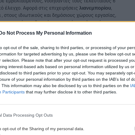
σε εμβολιασμένους, νοσήσαντες τους τελευταίους 6
κό έλεγχο. Αφορά στις επιχειρήσεις
,
λιανεμπορίου
, στους ιδιωτικούς και δημόσιους χώρους εργασίας,
 υπηρεσιών αισθητικής στους χώρους λατρείας.
Do Not Process My Personal Information
 πιστοποιητικού εμβολιασμού, ή πιστοποιητικού
to opt-out of the sale, sharing to third parties, or processing of your per
τικού ελέγχου για κορονοϊό COVID-19 (PCR ή rapid
formation for targeted advertising by us, please use the below opt-out s
ρουσία τους στο κατάστημα).
r selection. Please note that after your opt-out request is processed y
eing interest-based ads based on personal information utilized by us or
διαγνωστικό έλεγχο
(
)
,εντός των τελευταίων
self-test
disclosed to third parties prior to your opt-out. You may separately opt-
ο χώρο.
losure of your personal information by third parties on the IAB’s list of
. This information may also be disclosed by us to third parties on the
IA
νο για εμβολιασμένους ή νοσήσαντες από κορονοϊό
Participants
that may further disclose it to other third parties.
ντρα διασκέδασης συμπεριλαμβανομένων κλειστών
πουάτ , εστίαση, (εστιατόρια, καφέ, ίντερνετ καφέ)
διεξαγωγής εικαστικών και λοιπών καλλιτεχνικών
l Data Processing Opt Outs
, συνέδρια,
, γήπεδα,
θέατρα
γυμναστήρια
δος επιτρέπεται μόνο σε άτομα που έχουν
o opt-out of the Sharing of my personal data.
ο εξάμηνο. Οι επισκέπτες εισέρχονται κατόπιν