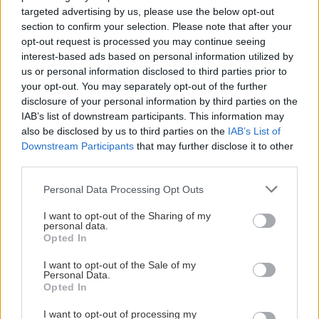
targeted advertising by us, please use the below opt-out
section to confirm your selection. Please note that after your
Διαβάστε επίσης:
opt-out request is processed you may continue seeing
interest-based ads based on personal information utilized by
Ξεκινούν τα ραντεβού για την 3η δόση του εμβολίου -
us or personal information disclosed to third parties prior to
Δείτε για ποιους
your opt-out. You may separately opt-out of the further
disclosure of your personal information by third parties on the
Ηράκλειο: Θρήνος για τον Χρήστο και τον Μαρίνο -
IAB’s list of downstream participants. This information may
Συγκλονίζει η νέα τραγωδία
also be disclosed by us to third parties on the
IAB’s List of
Downstream Participants
that may further disclose it to other
Δήμος Ηρακλείου: Οι ζημίες "πνίγουν" τη ΔΕΠΑΝΑΛ -
third parties.
Κίνδυνος και για λουκέτο
Personal Data Processing Opt Outs
Ακολουθήστε το ekriti.gr στο
Google News
και
I want to opt-out of the Sharing of my
μάθετε πρώτοι όλες τις ειδήσεις για την Κρήτη
personal data.
και όχι μόνο.
Opted In
Κυριάκος Μητσοτάκης
Φαρμακεία
Σούπερ Μάρκετ
I want to opt-out of the Sale of my
Personal Data.
Κορωνοϊός
Εστίαση
Εκκλησίες
γυμναστήρια
Opted In
Self Test
I want to opt-out of processing my