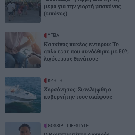
μέρα για την γιορτή μπανάνας
(εικόνες)
Image
ΥΓΕΙΑ
Καρκίνος παχέος εντέρου: Το
απλό τεστ που συνδέθηκε με 50%
λιγότερους θανάτους
Image
ΚΡΗΤΗ
Χερσόνησος: Συνελήφθη ο
κυβερνήτης τους σκάφους
Image
GOSSIP - LIFESTYLE
Ο Κωνσταντίνος Αργυρός