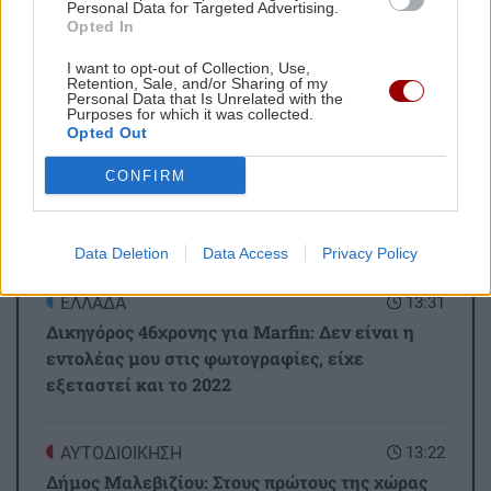
Personal Data for Targeted Advertising.
Opted In
I want to opt-out of Collection, Use,
Retention, Sale, and/or Sharing of my
Personal Data that Is Unrelated with the
ΡΟΗ ΕΙΔΗΣΕΩΝ
Purposes for which it was collected.
Opted Out
CONFIRM
ΚΟΙΝΩΝΙΑ
13:44
Θρίλερ στον Λυκαβηττό: Εντοπίστηκε σορός
ατόμου σε σπηλιά
Data Deletion
Data Access
Privacy Policy
ΕΛΛΑΔΑ
13:31
Δικηγόρος 46χρονης για Marfin: Δεν είναι η
εντολέας μου στις φωτογραφίες, είχε
εξεταστεί και το 2022
ΑΥΤΟΔΙΟΙΚΗΣΗ
13:22
Δήμος Μαλεβιζίου: Στους πρώτους της χώρας