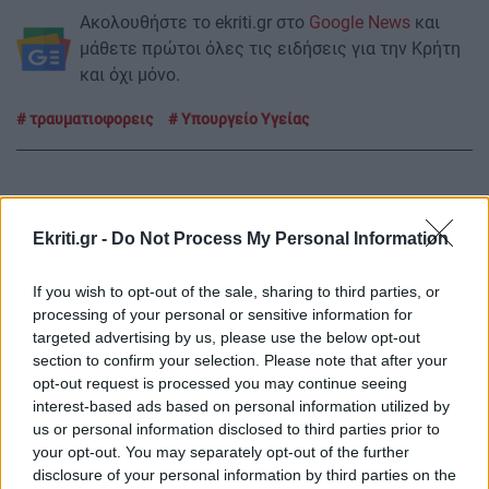
Ακολουθήστε το ekriti.gr στο
Google News
και
μάθετε πρώτοι όλες τις ειδήσεις για την Κρήτη
και όχι μόνο.
τραυματιοφορεις
Υπουργείο Υγείας
Ekriti.gr -
Do Not Process My Personal Information
ΡΟΗ ΕΙΔΗΣΕΩΝ
If you wish to opt-out of the sale, sharing to third parties, or
processing of your personal or sensitive information for
ΚΟΣΜΟΣ
18:45
targeted advertising by us, please use the below opt-out
Ο τυφώνας Dolphin σαρώνει την Ιαπωνία:
section to confirm your selection. Please note that after your
Τραυματίες και πάνω από 50.000 κτίρια χωρίς
opt-out request is processed you may continue seeing
ρεύμα
interest-based ads based on personal information utilized by
us or personal information disclosed to third parties prior to
your opt-out. You may separately opt-out of the further
disclosure of your personal information by third parties on the
ΥΓΕΙΑ
18:34