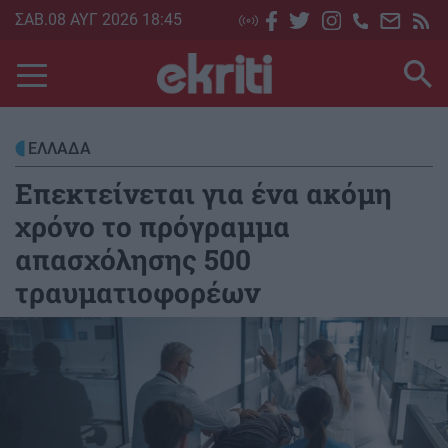
Skip
ΣΑΒ.08 ΑΥΓ 2026 18:45
to
main
content
ΕΛΛΑΔΑ
Επεκτείνεται για ένα ακόμη
χρόνο το πρόγραμμα
απασχόλησης 500
τραυματιοφορέων