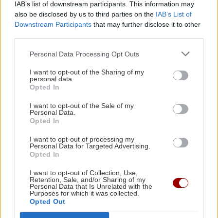
IAB’s list of downstream participants. This information may
Ιός Δυτικού Νείλου: Τα "καμπανάκια" των
also be disclosed by us to third parties on the
IAB’s List of
συμπτωμάτων - Τα μέτρα προστασίας μέχρι
Downstream Participants
that may further disclose it to other
τον Οκτώβριο
third parties.
Personal Data Processing Opt Outs
ΑΘΛΗΤΙΚΑ
18:29
I want to opt-out of the Sharing of my
ΟΦΗ: Συμφωνία με τον Ιταλό αμυντικό
personal data.
Λορέντσο Ντίκμαν – Την Κυριακή στο
Opted In
Ηράκλειο για τις υπογραφές
Όλες οι ειδήσεις
I want to opt-out of the Sale of my
Personal Data.
Opted In
ΕΛΛΑΔΑ
18:22
I want to opt-out of processing my
ΙΣΑ: Ζητάει άμεση αναστολή της
Personal Data for Targeted Advertising.
υποχρεωτικής καταχώρισης διαγνωστικών
Opted In
εξετάσεων στο Ψηφιακό Αποθετήριο
I want to opt-out of Collection, Use,
Retention, Sale, and/or Sharing of my
Personal Data that Is Unrelated with the
Purposes for which it was collected.
ΚΡΗΤΗ
18:11
ΠΕΡΙΣΣΟΤΕΡΑ
Opted Out
Κρήτη - Θερινές εκπτώσεις: Με "αιμοδότες"