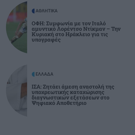
Σύλληψη 24χρονου στα Χανιά: Κράτησε
κλειδωμένη 17χρονη ανήλικη μέσα σε σπίτι
ΑΘΛΗΤΙΚΑ
ΟΦΗ: Συμφωνία με τον Ιταλό
αμυντικό Λορέντσο Ντίκμαν – Την
ΕΛΛΑΔΑ
17:25
Κυριακή στο Ηράκλειο για τις
Κιλκίς: Φωτιά σε χαμηλή βλάστηση στην
υπογραφές
Ευκαρπία – Επιχειρούν και εναέρια μέσα
ΕΛΛΑΔΑ
ΙΣΑ: Ζητάει άμεση αναστολή της
υποχρεωτικής καταχώρισης
διαγνωστικών εξετάσεων στο
Ψηφιακό Αποθετήριο