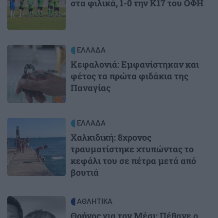
στα φιλικά, 1-0 την Κ17 του ΟΦΗ
Image
ΕΛΛΑΔΑ
Κεφαλονιά: Εμφανίστηκαν και
φέτος τα πρώτα φιδάκια της
Παναγίας
Image
ΕΛΛΑΔΑ
Χαλκιδική: 8χρονος
τραυματίστηκε χτυπώντας το
κεφάλι του σε πέτρα μετά από
βουτιά
Image
ΑΘΛΗΤΙΚΑ
Θρήνος για τον Μέσι: Πέθανε ο