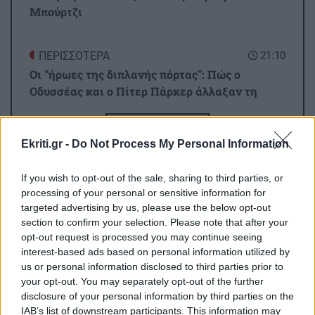
Μπούρτζι
ΠΕΡΙΣΣΟΤΕΡΑ
21:10
Οι "ήρωες της διπλανής πόρτας": Πώς ο
Οδυσσέας και ο Πίτερ Πάρκερ άλλαξαν τη
μυθολογία
Όλες οι ειδήσεις
Ekriti.gr -
Do Not Process My Personal Information
GOSSIP - LIFESTYLE
21:00
Μπούκη: «"Βασανίζω" τον Αντώνη Σρόιτερ 15
If you wish to opt-out of the sale, sharing to third parties, or
καλοκαίρια»
processing of your personal or sensitive information for
targeted advertising by us, please use the below opt-out
section to confirm your selection. Please note that after your
ΚΡΗΤΗ
20:55
opt-out request is processed you may continue seeing
Από τη Μίλατο στα Ανώγεια: Μια
interest-based ads based on personal information utilized by
ΠΕΡΙΣΣΟΤΕΡΑ
αυγουστιάτικη πεζοπορία γεμάτη θάλασσα,
us or personal information disclosed to third parties prior to
your opt-out. You may separately opt-out of the further
ιστορία και ένα μαγικό ηλιοβασίλεμα!
disclosure of your personal information by third parties on the
IAB’s list of downstream participants. This information may