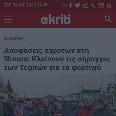
Skip
ΣΑΒ.08 ΑΥΓ 2026 21:45
to
main
content
ΕΛΛΑΔΑ
Αποφάσεις αγροτών στη
Νίκαια: Κλείνουν τις σήραγγες
των Τεμπών για τα φορτηγά