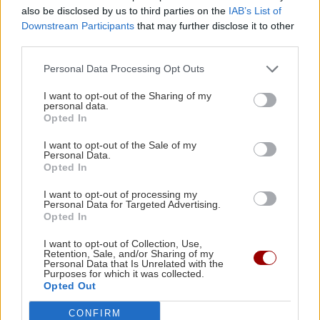
also be disclosed by us to third parties on the
IAB’s List of
ΚΡΗΤΗ
20:48
Downstream Participants
that may further disclose it to other
ΕΛΛΑΔΑ
Το ΚΚΕ για ΒΟΑΚ και Καστέλι: Υπουργικές
third parties.
φιέστες στα εργοτάξια, μακριά από τις
Κινηματογραφικός Τουρισμός: Η
ανάγκες των εργαζομένων
«Οδύσσεια» φέρνει εκρηκτική άνοδο
Personal Data Processing Opt Outs
στις κρατήσεις
I want to opt-out of the Sharing of my
personal data.
ΑΘΛΗΤΙΚΑ
20:42
Opted In
Γιούχτας: Νικηφόρα πρεμιέρα στα φιλικά, 1-0
I want to opt-out of the Sale of my
την Κ17 του ΟΦΗ
Personal Data.
Opted In
ΠΟΛΙΤΙΣΜΟΣ
ΕΛΛΑΔΑ
20:36
I want to opt-out of processing my
Personal Data for Targeted Advertising.
Ναύπλιο: 7ο Φεστιβάλ παραδοσιακών
Κεφαλονιά: Εμφανίστηκαν και φέτος τα
Opted In
χορών - Αντάμωμα Ελλάδας και
πρώτα φιδάκια της Παναγίας
Κύπρου με φόντο το Μπούρτζι
I want to opt-out of Collection, Use,
Retention, Sale, and/or Sharing of my
Personal Data that Is Unrelated with the
ΕΛΛΑΔΑ
20:24
Purposes for which it was collected.
Opted Out
Χαλκιδική: 8χρονος τραυματίστηκε χτυπώντας
το κεφάλι του σε πέτρα μετά από βουτιά
CONFIRM