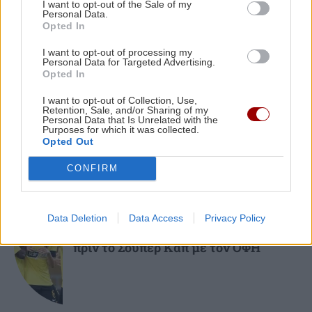
I want to opt-out of the Sale of my
ΕΛΛΑΔΑ
21:35
Personal Data.
Opted In
Κινηματογραφικός Τουρισμός: Η «Οδύσσεια»
φέρνει εκρηκτική άνοδο στις κρατήσεις
I want to opt-out of processing my
GOSSIP - LIFESTYLE
Personal Data for Targeted Advertising.
Opted In
Μπρούκλιν Μπέκαμ: Εβρασε
ΠΟΛΙΤΙΣΜΟΣ
21:22
μακαρόνια με θαλασσινό νερό
I want to opt-out of Collection, Use,
Ναύπλιο: 7ο Φεστιβάλ παραδοσιακών χορών -
Retention, Sale, and/or Sharing of my
Personal Data that Is Unrelated with the
Αντάμωμα Ελλάδας και Κύπρου με φόντο το
Purposes for which it was collected.
Μπούρτζι
Opted Out
CONFIRM
ΠΕΡΙΣΣΟΤΕΡΑ
21:10
Οι "ήρωες της διπλανής πόρτας": Πώς ο
ΑΘΛΗΤΙΚΑ
Data Deletion
Data Access
Privacy Policy
Οδυσσέας και ο Πίτερ Πάρκερ άλλαξαν τη
ΑΕΚ: Φιλική τεσσάρα στην Καλλιθέα
μυθολογία
πριν το Σούπερ Καπ με τον ΟΦΗ
GOSSIP - LIFESTYLE
21:00
Μπούκη: «"Βασανίζω" τον Αντώνη Σρόιτερ 15