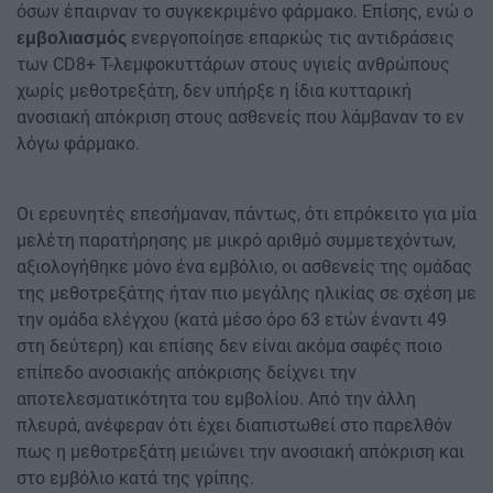
όσων έπαιρναν το συγκεκριμένο φάρμακο. Επίσης, ενώ ο
ενεργοποίησε επαρκώς τις αντιδράσεις
εμβολιασμός
των CD8+ Τ-λεμφοκυττάρων στους υγιείς ανθρώπους
χωρίς μεθοτρεξάτη, δεν υπήρξε η ίδια κυτταρική
ανοσιακή απόκριση στους ασθενείς που λάμβαναν το εν
λόγω φάρμακο.
Οι ερευνητές επεσήμαναν, πάντως, ότι επρόκειτο για μία
μελέτη παρατήρησης με μικρό αριθμό συμμετεχόντων,
αξιολογήθηκε μόνο ένα εμβόλιο, οι ασθενείς της ομάδας
της μεθοτρεξάτης ήταν πιο μεγάλης ηλικίας σε σχέση με
την ομάδα ελέγχου (κατά μέσο όρο 63 ετών έναντι 49
στη δεύτερη) και επίσης δεν είναι ακόμα σαφές ποιο
επίπεδο ανοσιακής απόκρισης δείχνει την
αποτελεσματικότητα του εμβολίου. Από την άλλη
πλευρά, ανέφεραν ότι έχει διαπιστωθεί στο παρελθόν
πως η μεθοτρεξάτη μειώνει την ανοσιακή απόκριση και
στο εμβόλιο κατά της γρίπης.