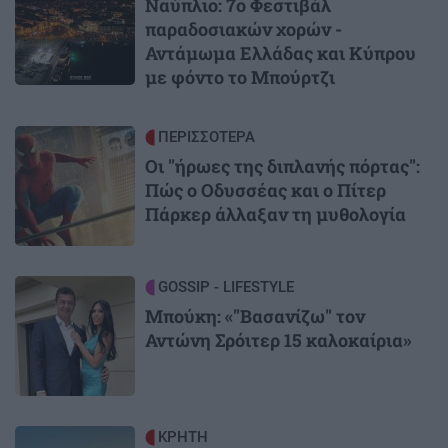
Ναύπλιο: 7ο Φεστιβάλ
παραδοσιακών χορών -
Αντάμωμα Ελλάδας και Κύπρου
με φόντο το Μπούρτζι
Image
ΠΕΡΙΣΣΟΤΕΡΑ
Οι "ήρωες της διπλανής πόρτας":
Πώς ο Οδυσσέας και ο Πίτερ
Πάρκερ άλλαξαν τη μυθολογία
Image
GOSSIP - LIFESTYLE
Μπούκη: «"Βασανίζω" τον
Αντώνη Σρόιτερ 15 καλοκαίρια»
Image
ΚΡΗΤΗ