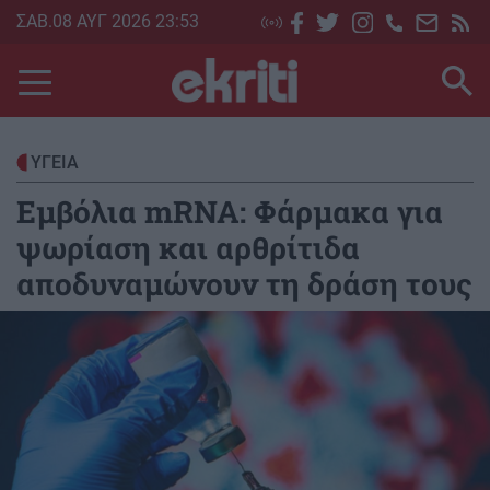
Skip
ΣΑΒ.08 ΑΥΓ 2026 23:53
to
main
content
ΥΓΕΙΑ
Εμβόλια mRNA: Φάρμακα για
ψωρίαση και αρθρίτιδα
αποδυναμώνουν τη δράση τους