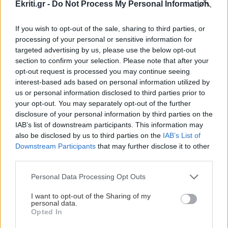
Ekriti.gr -
Do Not Process My Personal Information
ΑΕΚ: Φιλική τεσσάρα στην Καλλιθέα πριν το
Σούπερ Καπ με τον ΟΦΗ
If you wish to opt-out of the sale, sharing to third parties, or
processing of your personal or sensitive information for
targeted advertising by us, please use the below opt-out
GOSSIP - LIFESTYLE
22:00
section to confirm your selection. Please note that after your
Ριφιφί: Η σειρά του Σωτήρη Τσαφούλια
opt-out request is processed you may continue seeing
έρχεται στην ελεύθερη τηλεόραση
interest-based ads based on personal information utilized by
us or personal information disclosed to third parties prior to
your opt-out. You may separately opt-out of the further
ΕΛΛΑΔΑ
21:55
disclosure of your personal information by third parties on the
Όλες οι ειδήσεις
Στα ίχνη του μύθου: Η αναπαράσταση του
IAB’s list of downstream participants. This information may
"Δράκου" και του θερισμού στην Κοζάνη
also be disclosed by us to third parties on the
IAB’s List of
(βίντεο)
Downstream Participants
that may further disclose it to other
third parties.
Personal Data Processing Opt Outs
ΟΙΚΟΝΟΜΙΑ
21:46
ΑΑΔΕ: Ποιοι φορολογούμενοι θα λάβουν email
I want to opt-out of the Sharing of my
ή τηλεφώνημα για φορολογικές εκκρεμότητες
personal data.
Opted In
ΠΕΡΙΣΣΟΤΕΡΑ