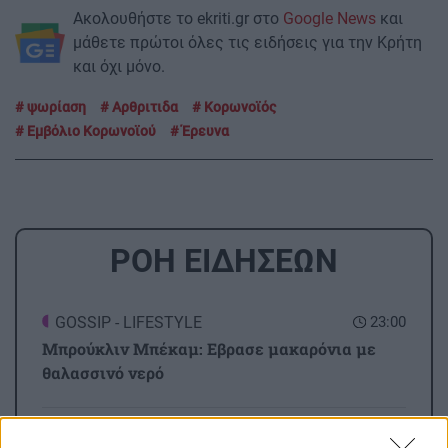
Ακολουθήστε το ekriti.gr στο
Google News
και
μάθετε πρώτοι όλες τις ειδήσεις για την Κρήτη
και όχι μόνο.
ψωρίαση
Αρθριτιδα
Κορωνοϊός
Εμβόλιο Κορωνοϊού
Έρευνα
ΡΟΗ ΕΙΔΗΣΕΩΝ
GOSSIP - LIFESTYLE
23:00
Μπρούκλιν Μπέκαμ: Εβρασε μακαρόνια με
θαλασσινό νερό
ΑΘΛΗΤΙΚΑ
22:16