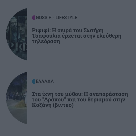
καλοκαίρια»
GOSSIP - LIFESTYLE
ΚΡΗΤΗ
20:55
Από τη Μίλατο στα Ανώγεια: Μια
Ριφιφί: Η σειρά του Σωτήρη
Τσαφούλια έρχεται στην ελεύθερη
αυγουστιάτικη πεζοπορία γεμάτη θάλασσα,
τηλεόραση
ιστορία και ένα μαγικό ηλιοβασίλεμα!
ΕΛΛΑΔΑ
Στα ίχνη του μύθου: Η αναπαράσταση
του "Δράκου" και του θερισμού στην
Κοζάνη (βίντεο)