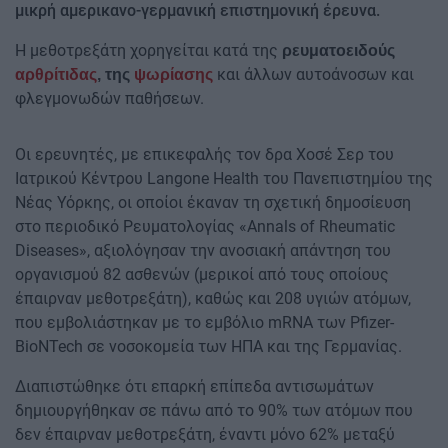
μικρή αμερικανο-γερμανική επιστημονική έρευνα.
Η μεθοτρεξάτη χορηγείται κατά της
ρευματοειδούς
και άλλων αυτοάνοσων και
αρθρίτιδας
, της
ψωρίασης
φλεγμονωδών παθήσεων.
Οι ερευνητές, με επικεφαλής τον δρα Χοσέ Σερ του
Ιατρικού Κέντρου Langone Health του Πανεπιστημίου της
Νέας Υόρκης, οι οποίοι έκαναν τη σχετική δημοσίευση
στο περιοδικό Ρευματολογίας «Annals of Rheumatic
Diseases», αξιολόγησαν την ανοσιακή απάντηση του
οργανισμού 82 ασθενών (μερικοί από τους οποίους
έπαιρναν μεθοτρεξάτη), καθώς και 208 υγιών ατόμων,
που εμβολιάστηκαν με το εμβόλιο mRNA των Pfizer-
BioNTech σε νοσοκομεία των ΗΠΑ και της Γερμανίας.
Διαπιστώθηκε ότι επαρκή επίπεδα αντισωμάτων
δημιουργήθηκαν σε πάνω από το 90% των ατόμων που
δεν έπαιρναν μεθοτρεξάτη, έναντι μόνο 62% μεταξύ