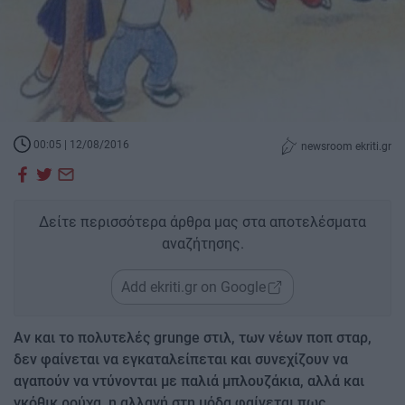
00:05 | 12/08/2016
newsroom ekriti.gr
Δείτε περισσότερα άρθρα μας στα αποτελέσματα
αναζήτησης.
Add ekriti.gr on Google
Αν και το πολυτελές grunge στιλ, των νέων ποπ σταρ,
δεν φαίνεται να εγκαταλείπεται και συνεχίζουν να
αγαπούν να ντύνονται με παλιά μπλουζάκια, αλλά και
γκόθικ ρούχα, η αλλαγή στη μόδα φαίνεται πως