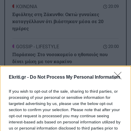
ΚΟΙΝΩΝΙΑ
20:09
Εφιάλτης στη Ζάκυνθο: Οκτώ γυναίκες
καταγγέλλουν ότι βιάστηκαν μέσα σε 20
ημέρες
GOSSIP - LIFESTYLE
20:00
Παράσχος: Στο νοσοκομείο ο ηθοποιός που
δίνει μάχη με τον καρκίνο
Ekriti.gr -
Do Not Process My Personal Information
Όλες οι ειδήσεις
ΑΘΛΗΤΙΚΑ
19:50
Ανακοίνωσε Ντιομαντέ η Ρεάλ Μαδρίτης
If you wish to opt-out of the sale, sharing to third parties, or
processing of your personal or sensitive information for
targeted advertising by us, please use the below opt-out
ΕΛΛΑΔΑ
19:43
section to confirm your selection. Please note that after your
Συνελήφθη 37χρονος στο αεροδρόμιο «Ελ.
opt-out request is processed you may continue seeing
Βενιζέλος» με 4 μαχαίρια και δύο ψαλίδια
interest-based ads based on personal information utilized by
κλαδέματος
us or personal information disclosed to third parties prior to