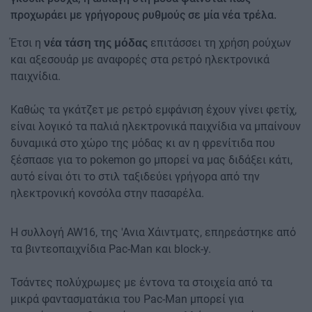
προχωράει με γρήγορους ρυθμούς σε μία νέα τρέλα.
Έτσι η
επιτάσσει τη χρήση ρούχων
νέα τάση της μόδας
και αξεσουάρ με αναφορές στα ρετρό ηλεκτρονικά
παιχνίδια.
Καθώς τα γκάτζετ με ρετρό εμφάνιση έχουν γίνει φετίχ,
είναι λογικό τα παλιά ηλεκτρονικά παιχνίδια να μπαίνουν
δυναμικά στο χώρο της μόδας κι αν η φρενίτιδα που
ξέσπασε για το pokemon go μπορεί να μας διδάξει κάτι,
αυτό είναι ότι το στιλ ταξιδεύει γρήγορα από την
ηλεκτρονική κονσόλα στην πασαρέλα.
Η συλλογή AW16, της 'Ανια Χάιντματς, επηρεάστηκε από
τα βιντεοπαιχνίδια Pac-Man και block-y.
Τσάντες πολύχρωμες με έντονα τα στοιχεία από τα
μικρά φαντασματάκια του Pac-Man μπορεί για