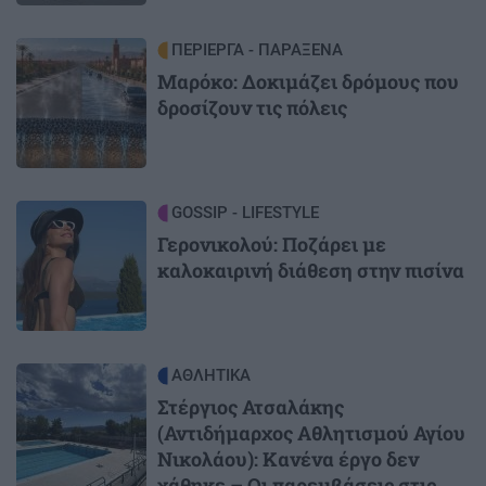
Image
ΠΕΡΙΕΡΓΑ - ΠΑΡΑΞΕΝΑ
Μαρόκο: Δοκιμάζει δρόμους που
δροσίζουν τις πόλεις
Image
GOSSIP - LIFESTYLE
Γερονικολού: Ποζάρει με
καλοκαιρινή διάθεση στην πισίνα
Image
ΑΘΛΗΤΙΚΑ
Στέργιος Ατσαλάκης
(Αντιδήμαρχος Αθλητισμού Αγίου
Νικολάου): Κανένα έργο δεν
χάθηκε – Οι παρεμβάσεις στις