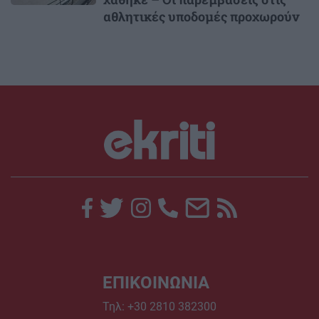
αθλητικές υποδομές προχωρούν
ΕΠΙΚΟΙΝΩΝΙΑ
Τηλ:
+30 2810 382300