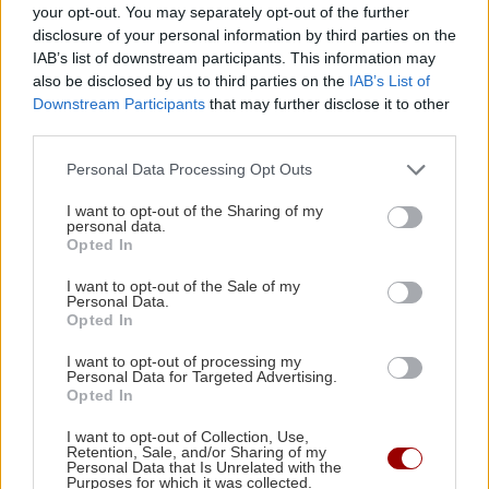
ΠΕΡΙΣΣΟΤΕΡΑ
your opt-out. You may separately opt-out of the further
disclosure of your personal information by third parties on the
ΚΡΗΤΗ
19:38
IAB’s list of downstream participants. This information may
also be disclosed by us to third parties on the
IAB’s List of
Ρέθυμνο: 19 κτίρια κρίθηκαν ακατάλληλα μετά
Downstream Participants
that may further disclose it to other
τη μεγάλη φωτιά – Η πρώτη εικόνα των
third parties.
ΟΙΚΟΝΟΜΙΑ
ζημιών
Personal Data Processing Opt Outs
ΓΣΕΕ: Τι ισχύει για τους μισθούς
ιδιωτικών υπαλλήλων τον
ΣΠΙΤΙ
19:32
I want to opt-out of the Sharing of my
Δεκαπενταύγουστο
personal data.
Πλυντήριο: Μπορούν να πλένονται μαζί οι
Opted In
πετσέτες κουζίνας και μπάνιου;
I want to opt-out of the Sale of my
Personal Data.
Opted In
ΕΛΛΑΔΑ
19:23
Πυροσβέστες: «Ήρωες» στις φωτιές,
ΚΟΙΝΩΝΙΑ
I want to opt-out of processing my
Personal Data for Targeted Advertising.
ξεχασμένοι μετά τη μάχη - Διαμαρτυρία έξω
Opted In
Εφιάλτης στη Ζάκυνθο: Οκτώ
από το Μαξίμου στις 31/08
γυναίκες καταγγέλλουν ότι
I want to opt-out of Collection, Use,
βιάστηκαν μέσα σε 20 ημέρες
Retention, Sale, and/or Sharing of my
Personal Data that Is Unrelated with the
ΚΟΣΜΟΣ
19:17
Purposes for which it was collected.