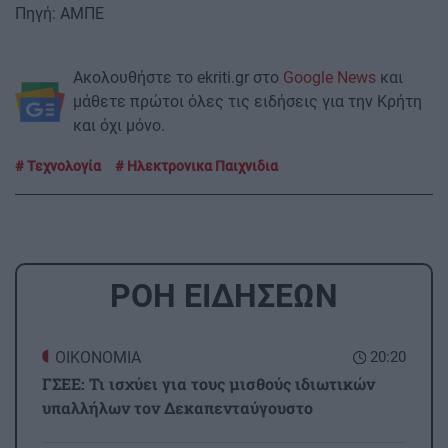
Πηγή: ΑΜΠΕ
Ακολουθήστε το ekriti.gr στο
Google News
και
μάθετε πρώτοι όλες τις ειδήσεις για την Κρήτη
και όχι μόνο.
Τεχνολογία
Ηλεκτρονικα Παιχνιδια
ΡΟΗ ΕΙΔΗΣΕΩΝ
ΟΙΚΟΝΟΜΙΑ
20:20
ΓΣΕΕ: Τι ισχύει για τους μισθούς ιδιωτικών
υπαλλήλων τον Δεκαπενταύγουστο