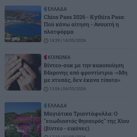
Image
ΕΛΛΑΔΑ
Chios Pass 2026 - Kythira Pass:
Πού κάνω αίτηση - Ανοιχτή η
πλατφόρμα
14:39 | 14/05/2026
Image
ΚΟΙΝΩΝΙΑ
Βίντεο-σοκ με την κακοποίηση
84χρονης από φροντίστρια -«Μη
με χτυπάς, δεν έκανα τίποτα»
13:06 | 04/05/2026
Image
ΕΛΛΑΔΑ
Mαγιάτικα Τριαντάφυλλα: Ο
"ευωδιαστός θησαυρός" της Χίου
(βίντεο - εικόνες)