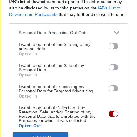
Ανάστασης
IAB’s list of downstream participants. This information may
also be disclosed by us to third parties on the
IAB’s List of
09:55 | 06/04/2026
Downstream Participants
that may further disclose it to other
third parties.
ΑΘΛΗΤΙΚΑ
Personal Data Processing Opt Outs
Α2 πόλο ανδρών: Μεγάλη
νίκη του ΟΦΗ στη Χίο - Πήρε
I want to opt-out of the Sharing of my
το πλεονέκτημα έδρας στα
personal data.
Opted In
πλέι-οφ
20:29 | 21/03/2026
I want to opt-out of the Sale of my
Personal Data.
Opted In
ΕΛΛΑΔΑ
I want to opt-out of processing my
Χίος: Μπήκαν στο χωράφι
Personal Data for Targeted Advertising.
του μετανάστες της δομής
Opted In
και τους πυροβόλησε με
I want to opt-out of Collection, Use,
καραμπίνα - Ενας τραυματίας
Retention, Sale, and/or Sharing of my
Personal Data that Is Unrelated with the
12:19 | 10/02/2026
Purposes for which it was collected.
Opted Out
ΕΛΛΑΔΑ