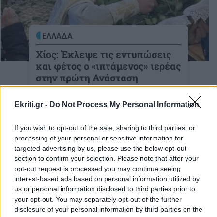
ΕΛΛΑΔΑ
Χίος: Έκλεψε τις εντυπώσεις
και φέτος ο «ιπτάμενος» ιερέας
στην πρώτη Ανάσταση
Δείτε το βίντεο
Ekriti.gr -
Do Not Process My Personal Information
11-04-2026
If you wish to opt-out of the sale, sharing to third parties, or
processing of your personal or sensitive information for
targeted advertising by us, please use the below opt-out
section to confirm your selection. Please note that after your
ΕΛΛΑΔΑ
opt-out request is processed you may continue seeing
Πέντε εγκαυματίες στο
interest-based ads based on personal information utilized by
νοσοκομείο της Χίου –
us or personal information disclosed to third parties prior to
Φέρεται να κατασκεύαζαν
your opt-out. You may separately opt-out of the further
ρουκέτες για το βράδυ της
disclosure of your personal information by third parties on the