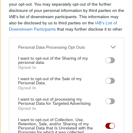
ΕΛΛΑΔΑ
your opt-out. You may separately opt-out of the further
Σουβλάκι: Mειώθηκε η
disclosure of your personal information by third parties on the
IAB’s list of downstream participants. This information may
κατανάλωσή του - Επεσε
also be disclosed by us to third parties on the
IAB’s List of
στην 4η θέση της επιλογής
Downstream Participants
that may further disclose it to other
των Ελλήνων
third parties.
11:19 | 05/12/2022
Personal Data Processing Opt Outs
ΚΟΙΝΩΝΙΑ
I want to opt-out of the Sharing of my
personal data.
Η παραγγελία σε
Opted In
σουβλατζίδικο που έγινε
viral: "Ρωτήστε αν μπορώ να
I want to opt-out of the Sale of my
Personal Data.
πληρώσω αύριο"
Opted In
11:11 | 13/06/2022
I want to opt-out of processing my
Personal Data for Targeted Advertising.
Opted In
ΚΡΗΤΗ
Ηράκλειο: Μεροκάματο
I want to opt-out of Collection, Use,
τρόμου για υπάλληλο
Retention, Sale, and/or Sharing of my
Personal Data that Is Unrelated with the
μεταφορικής εταιρείας
Purposes for which it was collected.