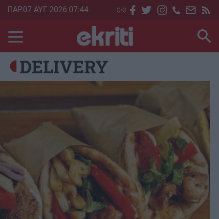
Skip
ΠΑΡ.07 ΑΥΓ 2026 07:44
to
main
content
DELIVERY
Image