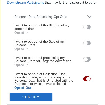
Πληροφορίες για
Downstream Participants
that may further disclose it to other
εγκλωβισμένους στα
third parties.
συντρίμμια
Personal Data Processing Opt Outs
10:03 | 02/06/2024
I want to opt-out of the Sharing of my
personal data.
ΚΟΣΜΟΣ
Opted In
Νότια Αφρική: Τέσσερις
I want to opt-out of the Sale of my
νεκροί και δεκάδες
Personal Data.
παγιδευμένοι από
Opted In
κατάρρευση κτιρίου
I want to opt-out of processing my
11:09 | 07/05/2024
Personal Data for Targeted Advertising.
Opted In
ΕΛΛΑΔΑ
I want to opt-out of Collection, Use,
Retention, Sale, and/or Sharing of my
Πειραιάς: Η κατάρρευση του
Personal Data that Is Unrelated with the
Purposes for which it was collected.
κτιρίου που κατέληξε σε
Opted Out
τραγωδία με θύμα έναν
31χρονο αστυνομικό
CONFIRM
05:45 | 17/04/2024