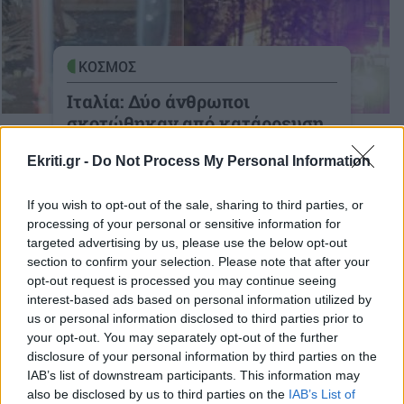
ΚΟΣΜΟΣ
Ιταλία: Δύο άνθρωποι
σκοτώθηκαν από κατάρρευση
μπαλκονιού στη Νάπολη
Ekriti.gr -
Do Not Process My Personal Information
(βίντεο)
Ένας 29χρονος, παντρεμένος και
If you wish to opt-out of the sale, sharing to third parties, or
πατέρας μιας κόρης δύο ετών, και
processing of your personal or sensitive information for
targeted advertising by us, please use the below opt-out
23-07-2024
section to confirm your selection. Please note that after your
opt-out request is processed you may continue seeing
interest-based ads based on personal information utilized by
us or personal information disclosed to third parties prior to
your opt-out. You may separately opt-out of the further
ΚΟΣΜΟΣ
disclosure of your personal information by third parties on the
Κωνσταντινούπολη:
IAB’s list of downstream participants. This information may
Κατέρρευσε 3οροφο κτίριο -
also be disclosed by us to third parties on the
IAB’s List of