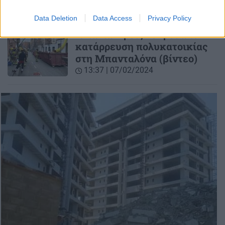
Data Deletion
Data Access
Privacy Policy
ΚΟΣΜΟΣ
Ισπανία: Τρεις νεκροί από
κατάρρευση πολυκατοικίας
στη Μπανταλόνα (βίντεο)
13:37 | 07/02/2024