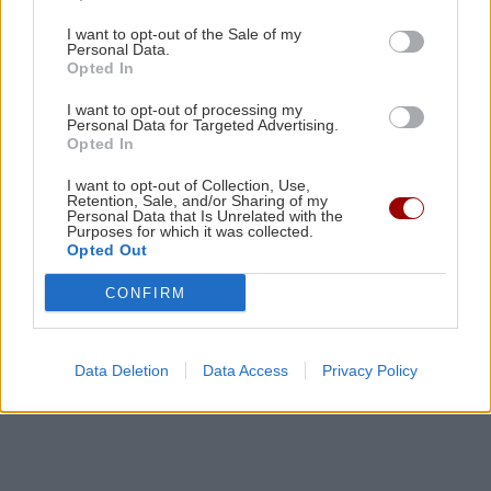
I want to opt-out of the Sale of my
ΚΡΗΤΗ
09:54
Personal Data.
Opted In
Έκρηξη σε επιχείρηση στην Θέρισο: Μία
σύλληψη από την Αστυνομία
I want to opt-out of processing my
Personal Data for Targeted Advertising.
Opted In
ΑΥΤΟΔΙΟΙΚΗΣΗ
09:45
I want to opt-out of Collection, Use,
Δήμος Βιάννου: Οι ώρες και οι μέρες
Retention, Sale, and/or Sharing of my
Personal Data that Is Unrelated with the
λειτουργίας του γραφείου Δακοκτονίας
Purposes for which it was collected.
Opted Out
CONFIRM
ΚΟΣΜΟΣ
09:36
Όλες οι ειδήσεις
Ακρίδες σκέπασαν τον ουρανό στη Ρωσία:
«Μοιάζει με μια από τις δέκα πληγές του
Data Deletion
Data Access
Privacy Policy
Φαραώ» (βίντεο)
ΚΡΗΤΗ
09:25
Σητεία: Σε ύφεση η μεγάλη πυρκαγιά -