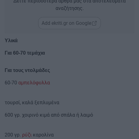
Δείτε περισσότερα άρθρα μας στα αποτελέσματα
αναζήτησης.
Add ekriti.gr on Google
Υλικά
Για 60-70 τεμάχια
Για τους ντολμάδες
60-70
αμπελόφυλλα
τουρσί, καλά ξεπλυμένα
600 γρ. χοιρινό κιμά από σπάλα ή λαιμό
200 γρ.
ρύζι
καρολίνα