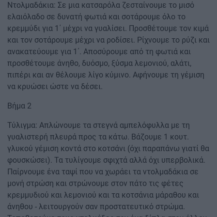
Ντολμαδάκια: Σε μια κατσαρόλα ζεσταίνουμε το μισό
ελαιόλαδο σε δυνατή φωτιά και σοτάρουμε όλο το
κρεμμύδι για 1΄ μέχρι να γυαλίσει. Προσθέτουμε τον κιμά
και τον σοτάρουμε μέχρι να ροδίσει. Ρίχνουμε το ρύζι και
ανακατεύουμε για 1΄. Αποσύρουμε από τη φωτιά και
προσθέτουμε άνηθο, δυόσμο, ξύσμα λεμονιού, αλάτι,
πιπέρι και αν θέλουμε λίγο κύμινο. Αφήνουμε τη γέμιση
να κρυώσει ώστε να δέσει.
Βήμα 2
Τύλιγμα: Απλώνουμε τα στεγνά αμπελόφυλλα με τη
γυαλιστερή πλευρά προς τα κάτω. Βάζουμε 1 κουτ.
γλυκού γέμιση κοντά στο κοτσάνι (όχι παραπάνω γιατί θα
φουσκώσει). Τα τυλίγουμε σφιχτά αλλά όχι υπερβολικά.
Παίρνουμε ένα ταψί που να χωράει τα ντολμαδάκια σε
μονή στρώση και στρώνουμε στον πάτο τις φέτες
κρεμμυδιού και λεμονιού και τα κοτσάνια μάραθου και
άνηθου - λειτουργούν σαν προστατευτικό στρώμα.