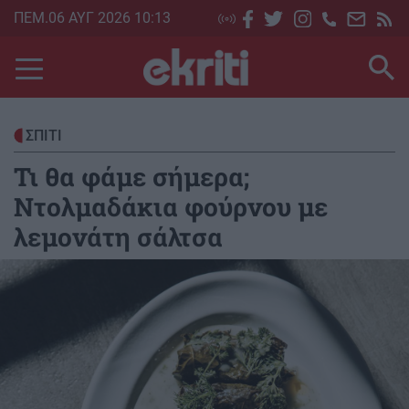
Skip
ΠΕΜ.06 ΑΥΓ 2026 10:13
to
main
content
ΣΠΙΤΙ
Τι θα φάμε σήμερα;
Ντολμαδάκια φούρνου με
λεμονάτη σάλτσα