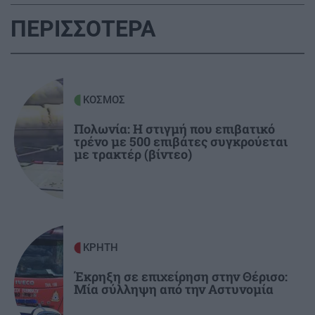
Σταμάτησαν τα εναέρια μέσα
ΠΕΡΙΣΣΟΤΕΡΑ
ΚΡΗΤΗ
09:17
Ηράκλειο: Πώς 100.000 ευρώ χάθηκαν μέσα σε
λίγες ώρες...
ΚΟΣΜΟΣ
Πολωνία: Η στιγμή που επιβατικό
ΚΡΗΤΗ
09:09
τρένο με 500 επιβάτες συγκρούεται
Αμμουδάρα: Τα γενέθλια που έγιναν
με τρακτέρ (βίντεο)
μνημόσυνο – "Λύγισαν και οι πέτρες" για τον
21χρονο Νικήτα
GOSSIP - LIFESTYLE
09:00
Influencer εκτελέστηκε «σε ζωντανή
ΚΡΗΤΗ
μετάδοση» την ώρα που έκανε live στο Tiktok
Έκρηξη σε επιχείρηση στην Θέρισο:
Μία σύλληψη από την Αστυνομία
ΚΡΗΤΗ
08:58