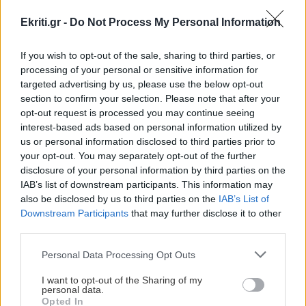
ΔΙΑΒΑΣΤΕ ΕΠΙΣΗΣ:
Ekriti.gr -
Do Not Process My Personal Information
Τι θα φάμε σήμερα; Vegan κεφτεδάκια από κουνουπίδι
If you wish to opt-out of the sale, sharing to third parties, or
Ακολουθήστε το ekriti.gr στο
Google News
και
processing of your personal or sensitive information for
μάθετε πρώτοι όλες τις ειδήσεις για την Κρήτη
targeted advertising by us, please use the below opt-out
section to confirm your selection. Please note that after your
και όχι μόνο.
opt-out request is processed you may continue seeing
interest-based ads based on personal information utilized by
φύλλα
Λεμόνι
Ρύζι
us or personal information disclosed to third parties prior to
your opt-out. You may separately opt-out of the further
disclosure of your personal information by third parties on the
IAB’s list of downstream participants. This information may
also be disclosed by us to third parties on the
IAB’s List of
ΡΟΗ ΕΙΔΗΣΕΩΝ
Downstream Participants
that may further disclose it to other
third parties.
Personal Data Processing Opt Outs
ΚΟΣΜΟΣ
10:10
Πολωνία: Η στιγμή που επιβατικό τρένο με 500
I want to opt-out of the Sharing of my
personal data.
επιβάτες συγκρούεται με τρακτέρ (βίντεο)
Opted In