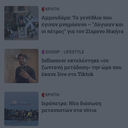
Image
ΚΡΗΤΗ
Αμμουδάρα: Τα γενέθλια που
έγιναν μνημόσυνο – "Λύγισαν και
οι πέτρες" για τον 21χρονο Νικήτα
Image
GOSSIP - LIFESTYLE
Influencer εκτελέστηκε «σε
ζωντανή μετάδοση» την ώρα που
έκανε live στο Tiktok
Image
ΚΡΗΤΗ
Ιεράπετρα: Νέα διάσωση
μεταναστών στα νότια