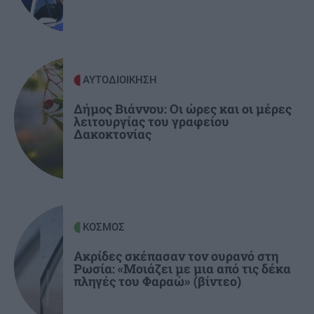
Ιεράπετρα: Νέα διάσωση μεταναστών στα
νότια
ΟΙΚΟΝΟΜΙΑ
08:54
ΑΥΤΟΔΙΟΙΚΗΣΗ
Λιγότερα και ακριβότερα τα ακίνητα προς
πώληση -Το γαλλικό μοντέλο που εξετάζεται
Δήμος Βιάννου: Οι ώρες και οι μέρες
λειτουργίας του γραφείου
Δακοκτονίας
ΚΟΣΜΟΣ
Ακρίδες σκέπασαν τον ουρανό στη
Ρωσία: «Μοιάζει με μια από τις δέκα
πληγές του Φαραώ» (βίντεο)