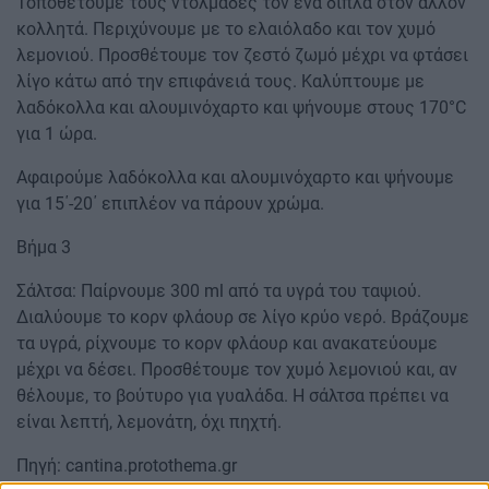
Τοποθετούμε τους ντολμάδες τον ένα δίπλα στον άλλον
κολλητά. Περιχύνουμε με το ελαιόλαδο και τον χυμό
λεμονιού. Προσθέτουμε τον ζεστό ζωμό μέχρι να φτάσει
λίγο κάτω από την επιφάνειά τους. Καλύπτουμε με
λαδόκολλα και αλουμινόχαρτο και ψήνουμε στους 170°C
για 1 ώρα.
Αφαιρούμε λαδόκολλα και αλουμινόχαρτο και ψήνουμε
για 15΄-20΄ επιπλέον να πάρουν χρώμα.
Βήμα 3
Σάλτσα: Παίρνουμε 300 ml από τα υγρά του ταψιού.
Διαλύουμε το κορν φλάουρ σε λίγο κρύο νερό. Βράζουμε
τα υγρά, ρίχνουμε το κορν φλάουρ και ανακατεύουμε
μέχρι να δέσει. Προσθέτουμε τον χυμό λεμονιού και, αν
θέλουμε, το βούτυρο για γυαλάδα. Η σάλτσα πρέπει να
είναι λεπτή, λεμονάτη, όχι πηχτή.
Πηγή: cantina.protothema.gr