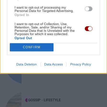
ΑΘΛΗΤΙΚΑ
22:25
I want to opt-out of processing my
Κρήτη: Συναγερμός για πυρκαγιά τα
ΠΟΑ: Ανακοίνωσε την απόκτηση τριών Ιταλών
Personal Data for Targeted Advertising.
ξημερώματα κοντά σε οικισμό
Opted In
ποδοσφαιριστών
I want to opt-out of Collection, Use,
Retention, Sale, and/or Sharing of my
Personal Data that Is Unrelated with the
ΑΘΛΗΤΙΚΑ
22:25
Purposes for which it was collected.
UEFA: «Το μποϊκοτάζ στις διοργανώσεις της
Opted Out
FIFA παραμένει σε ισχύ»
CONFIRM
ΚΟΣΜΟΣ
ΑΘΛΗΤΙΚΑ
22:19
Τουρκικές προκλήσεις με 17
παραβιάσεις και εικονική αερομαχία
Europa League: Η ΤΣΣΚΑ Σόφιας διέλυσε 3-0
Data Deletion
Data Access
Privacy Policy
σε μία ημέρα
την Μακάμπι Τελ Αβίβ και ετοιμάζεται για
ΟΦΗ (βίντεο)
ΠΕΡΙΕΡΓΑ - ΠΑΡΑΞΕΝΑ
22:14
Βέλγιο: Ζει σε πλωτό σπίτι 23 μέτρων εδώ και
GOSSIP - LIFESTYLE
χρόνια