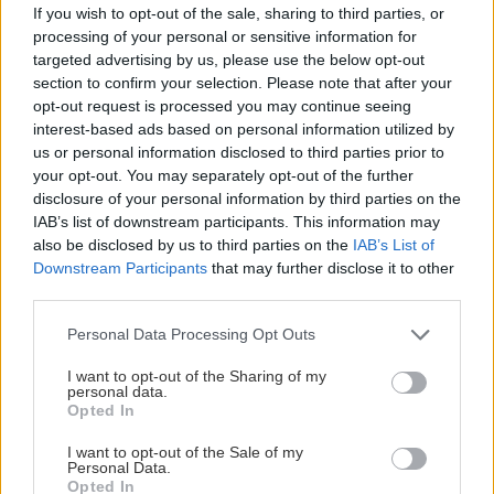
If you wish to opt-out of the sale, sharing to third parties, or
GOSSIP - LIFESTYLE
07:00
processing of your personal or sensitive information for
Να ταξιδεύει μες στη θάλασσα η ψυχή (φωτο)
targeted advertising by us, please use the below opt-out
section to confirm your selection. Please note that after your
opt-out request is processed you may continue seeing
ΣΧΕΣΕΙΣ ΚΑΙ SEX
00:00
interest-based ads based on personal information utilized by
Χρήματα και σχέση: Πώς να μιλήσετε χωρίς να
us or personal information disclosed to third parties prior to
Όλες οι ειδήσεις
καταλήξετε σε καβγά
your opt-out. You may separately opt-out of the further
disclosure of your personal information by third parties on the
IAB’s list of downstream participants. This information may
GOSSIP - LIFESTYLE
23:00
also be disclosed by us to third parties on the
IAB’s List of
Η Μπάρμπρα Στρέιζαντ υπογράφει το πρώτο
Downstream Participants
that may further disclose it to other
της παιδικό βιβλίο
third parties.
Personal Data Processing Opt Outs
ΑΘΛΗΤΙΚΑ
22:49
ΠΕΡΙΣΣΟΤΕΡΑ
I want to opt-out of the Sharing of my
Europa League: Η Άντερλεχτ νίκησε 1-0 τον
personal data.
Opted In
ΠΑΟΚ στην Τούμπα κι όλα θα κριθούν στις
Βρυξέλλες
I want to opt-out of the Sale of my
Personal Data.
Opted In
ΚΡΗΤΗ