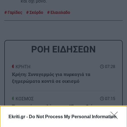
και όχι μόνο.
Γαρίδες
Σκόρδο
Ελαιολαδο
ΡΟΗ ΕΙΔΗΣΕΩΝ
ΚΡΗΤΗ
07:28
Κρήτη: Συναγερμός για πυρκαγιά τα
ξημερώματα κοντά σε οικισμό
ΚΟΣΜΟΣ
07:15
Τουρκικές προκλήσεις με 17 παραβιάσεις και
εικονική αερομαχία σε μία ημέρα
Ekriti.gr -
Do Not Process My Personal Information