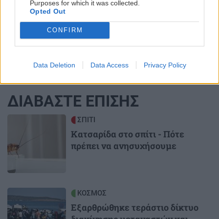
Purposes for which it was collected.
στάλα καυσίμου!
Opted Out
CONFIRM
Data Deletion
Data Access
Privacy Policy
ΔΙΑΒΑΣΤΕ ΕΠΙΣΗΣ
Image
ΣΠΙΤΙ
Κατσαρίδα στο σπίτι - Πότε
πρέπει να ανησυχήσουμε
Image
ΚΟΣΜΟΣ
Εξαρθρώθηκε τεράστιο δίκτυο
διακίνησης μεταναστών και