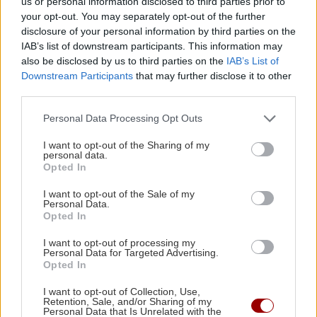
us or personal information disclosed to third parties prior to
Μικρές αλλαγές που μπορούν να
your opt-out. You may separately opt-out of the further
φέρουν ξανά τη σπίθα στη σχέση σου
ΚΟΣΜΟΣ
21:35
disclosure of your personal information by third parties on the
Το ταξίδι με το τρένο που θα σας μείνει
IAB’s list of downstream participants. This information may
αξέχαστο (εικόνες)
also be disclosed by us to third parties on the
IAB’s List of
Downstream Participants
that may further disclose it to other
third parties.
ΚΟΣΜΟΣ
21:25
Ιταλία: Τα ελαιοτριβεία ενώνονται να
Personal Data Processing Opt Outs
GOSSIP - LIFESTYLE
αντιμετωπίσουν την κρίση
I want to opt-out of the Sharing of my
Ο Τζέιμς Κάμερον φαίνεται έτοιμος
personal data.
να αφήσει πίσω του το «Avatar»
Opted In
I want to opt-out of the Sale of my
Personal Data.
Opted In
I want to opt-out of processing my
Personal Data for Targeted Advertising.
Opted In
ΕΠΙΣΤΗΜΗ
I want to opt-out of Collection, Use,
Retention, Sale, and/or Sharing of my
Έφτιαξε ηλιακό γιοτ με $20.000 και
Personal Data that Is Unrelated with the
διένυσε 3.000 ναυτικά μίλια χωρίς