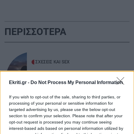
Κατσαρίδα στο σπίτι - Πότε πρέπει να
ανησυχήσουμε
ΠΕΡΙΣΣΟΤΕΡΑ
ΚΟΣΜΟΣ
22:11
Εξαρθρώθηκε τεράστιο δίκτυο διακίνησης
μεταναστών και ναρκωτικών στη Μεσόγειο –
Πάνω από 24 εκατ. ευρώ κέρδη
ΣΧΕΣΕΙΣ ΚΑΙ SEX
Πώς θα καταλάβεις ότι ένας
ΥΓΕΙΑ
21:53
άνθρωπος δεν μπήκε τυχαία στη ζωή
Αυτά τα φρούτα επιλέγουν 4 ενδοκρινολόγοι
Ekriti.gr -
Do Not Process My Personal Information
σου
για καλύτερο έλεγχο του σακχάρου
If you wish to opt-out of the sale, sharing to third parties, or
processing of your personal or sensitive information for
ΥΓΕΙΑ
21:42
targeted advertising by us, please use the below opt-out
Πλύσιμο των ποδιών με αλάτι και ελαιόλαδο:
section to confirm your selection. Please note that after your
opt-out request is processed you may continue seeing
Γιατί ειδικοί το συνιστούν και σε τι χρησιμεύει
ΣΧΕΣΕΙΣ ΚΑΙ SEX
interest-based ads based on personal information utilized by