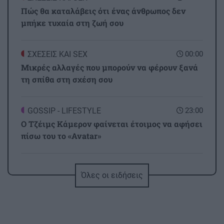
Πώς θα καταλάβεις ότι ένας άνθρωπος δεν
μπήκε τυχαία στη ζωή σου
ΣΧΕΣΕΙΣ ΚΑΙ SEX
00:00
Μικρές αλλαγές που μπορούν να φέρουν ξανά
τη σπίθα στη σχέση σου
GOSSIP - LIFESTYLE
23:00
Ο Τζέιμς Κάμερον φαίνεται έτοιμος να αφήσει
πίσω του το «Avatar»
ΕΠΙΣΤΗΜΗ
22:32
Όλες οι ειδήσεις
Έφτιαξε ηλιακό γιοτ με $20.000 και διένυσε
3.000 ναυτικά μίλια χωρίς στάλα καυσίμου!
ΣΠΙΤΙ
22:21