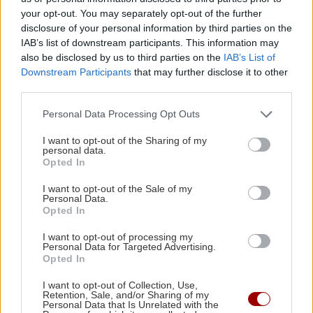
Κατσαρίδα στο σπίτι - Πότε πρέπει να
your opt-out. You may separately opt-out of the further
ανησυχήσουμε
disclosure of your personal information by third parties on the
IAB’s list of downstream participants. This information may
ΠΕΡΙΣΣΟΤΕΡΑ
also be disclosed by us to third parties on the
IAB’s List of
ΚΟΣΜΟΣ
22:11
Downstream Participants
that may further disclose it to other
Εξαρθρώθηκε τεράστιο δίκτυο διακίνησης
third parties.
μεταναστών και ναρκωτικών στη Μεσόγειο –
Πάνω από 24 εκατ. ευρώ κέρδη
Personal Data Processing Opt Outs
ΣΧΕΣΕΙΣ ΚΑΙ SEX
I want to opt-out of the Sharing of my
personal data.
Πώς θα καταλάβεις ότι ένας
ΥΓΕΙΑ
21:53
Opted In
άνθρωπος δεν μπήκε τυχαία στη ζωή
Αυτά τα φρούτα επιλέγουν 4 ενδοκρινολόγοι
σου
I want to opt-out of the Sale of my
για καλύτερο έλεγχο του σακχάρου
Personal Data.
Opted In
ΥΓΕΙΑ
21:42
I want to opt-out of processing my
Personal Data for Targeted Advertising.
Πλύσιμο των ποδιών με αλάτι και ελαιόλαδο:
Opted In
Γιατί ειδικοί το συνιστούν και σε τι χρησιμεύει
ΣΧΕΣΕΙΣ ΚΑΙ SEX
I want to opt-out of Collection, Use,
Retention, Sale, and/or Sharing of my
Μικρές αλλαγές που μπορούν να
Personal Data that Is Unrelated with the