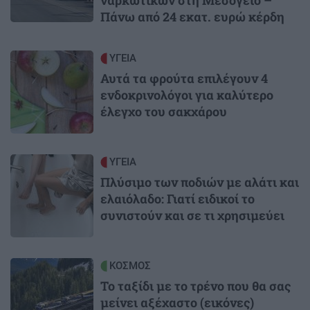
ναρκωτικών στη Μεσόγειο –
Πάνω από 24 εκατ. ευρώ κέρδη
Image
ΥΓΕΙΑ
Αυτά τα φρούτα επιλέγουν 4
ενδοκρινολόγοι για καλύτερο
έλεγχο του σακχάρου
Image
ΥΓΕΙΑ
Πλύσιμο των ποδιών με αλάτι και
ελαιόλαδο: Γιατί ειδικοί το
συνιστούν και σε τι χρησιμεύει
Image
ΚΟΣΜΟΣ
Το ταξίδι με το τρένο που θα σας
μείνει αξέχαστο (εικόνες)