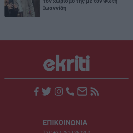
τον χωρισμό της με τον Φώτη
Ιωαννίδη
ΕΠΙΚΟΙΝΩΝΙΑ
Τηλ:
+30 2810 382300