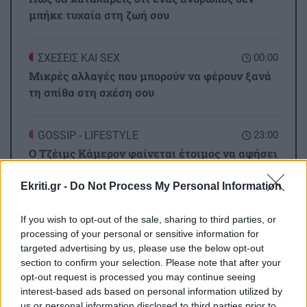
μπήκε τυχαία στη ζωή σου
ΣΧΕΣΕΙΣ ΚΑΙ SEX
00:00
Μικρές αλλαγές που μπορούν να φέρουν ξανά
τη σπίθα στη σχέση σου
GOSSIP - LIFESTYLE
23:00
Ο Τζέιμς Κάμερον φαίνεται έτοιμος να αφήσει
πίσω του το «Avatar»
Ekriti.gr -
Do Not Process My Personal Information
ΕΠΙΣΤΗΜΗ
22:32
If you wish to opt-out of the sale, sharing to third parties, or
Όλες οι ειδήσεις
Έφτιαξε ηλιακό γιοτ με $20.000 και διένυσε
processing of your personal or sensitive information for
3.000 ναυτικά μίλια χωρίς στάλα καυσίμου!
targeted advertising by us, please use the below opt-out
section to confirm your selection. Please note that after your
opt-out request is processed you may continue seeing
ΣΠΙΤΙ
22:21
interest-based ads based on personal information utilized by
us or personal information disclosed to third parties prior to