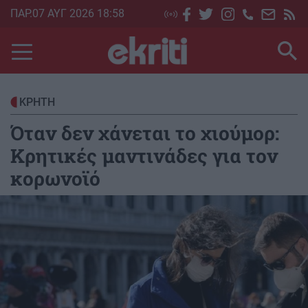
Skip
ΠΑΡ.07 ΑΥΓ 2026 18:58
to
main
content
ΚΡΗΤΗ
Όταν δεν χάνεται το χιούμορ:
Κρητικές μαντινάδες για τον
κορωνοϊό