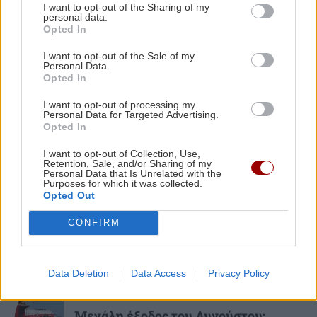
I want to opt-out of the Sharing of my
Σέρρες: «Τα έχασα όλα σε μια στιγμή»
personal data.
ΗΡΑΚΛΕΙΟ
17:51
– Ραγίζει καρδιές ο σύζυγος και
Opted In
Κερδίστε 5 διπλές προσκλήσεις για τη
πατέρας των θυμάτων του τροχαίου
θεατρική παράσταση «Οικογένεια Τσεκμέ»
(Βίντεο)
I want to opt-out of the Sale of my
Personal Data.
Opted In
ΑΘΛΗΤΙΚΑ
17:45
I want to opt-out of processing my
Personal Data for Targeted Advertising.
Γιώργος Αγριμανάκης: Αντιδήμαρχος
Opted In
Υπηρεσίας για το Σαββατοκύριακο 8 και 9
ΚΟΣΜΟΣ
Αυγούστου
I want to opt-out of Collection, Use,
Retention, Sale, and/or Sharing of my
Θέουτα: Αγώνας δρόμου η
Personal Data that Is Unrelated with the
ταυτοποίηση των μεταναστών -
Purposes for which it was collected.
Σχέδια για ταφή των νεκρών και
ΚΡΗΤΗ
17:36
Opted Out
μεταφορά των ανηλίκων
Μεγάλες πληγές στο Ρέθυμνο από τις φωτιές –
CONFIRM
Πάνω από 57.000 στρέμματα καμένα
Data Deletion
Data Access
Privacy Policy
ΕΛΛΑΔΑ
Μεγάλη έξοδος του Αυγούστου: