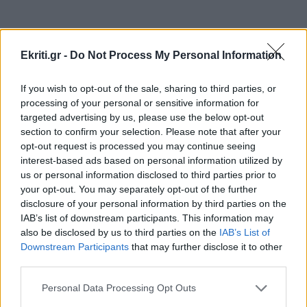
Μεγάλη έξοδος του Αυγούστου:
«Μποτιλιάρισμα» στα λιμάνια και γεμάτα
ΚΤΕΛ
Ekriti.gr -
Do Not Process My Personal Information
ΑΥΤΟΔΙΟΙΚΗΣΗ
18:14
ΠΕΡΙΣΣΟΤΕΡΑ
If you wish to opt-out of the sale, sharing to third parties, or
Ανώγεια: Έργο 2,47 εκατ. ευρώ για
processing of your personal or sensitive information for
αναβάθμιση 22 χιλιομέτρων αγροτικών και
targeted advertising by us, please use the below opt-out
κτηνοτροφικών δρόμων
section to confirm your selection. Please note that after your
opt-out request is processed you may continue seeing
ΠΟΛΙΤΙΚΗ
interest-based ads based on personal information utilized by
ΟΙΚΟΝΟΜΙΑ
18:07
us or personal information disclosed to third parties prior to
Υποκλοπές: «Πυρά» της
Υποχώρησε στο 3,4% ο πληθωρισμός τον Ιούλιο
your opt-out. You may separately opt-out of the further
αντιπολίτευσης για το «μπλόκο» του
– Επιμένει η ακρίβεια σε ενέργεια και ενοίκια
Αρείου Πάγου στην ανάσυρση του
disclosure of your personal information by third parties on the
φακέλου
IAB’s list of downstream participants. This information may
also be disclosed by us to third parties on the
IAB’s List of
Downstream Participants
that may further disclose it to other
GOSSIP - LIFESTYLE
18:00
third parties.
Οι πόζες της Κατερίνας Παπουτσάκη με μαγιό
στην Κρήτη
Personal Data Processing Opt Outs
ΕΛΛΑΔΑ