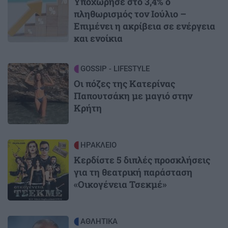
Υποχώρησε στο 3,4% ο
πληθωρισμός τον Ιούλιο –
Επιμένει η ακρίβεια σε ενέργεια
και ενοίκια
Image
GOSSIP - LIFESTYLE
Οι πόζες της Κατερίνας
Παπουτσάκη με μαγιό στην
Κρήτη
Image
ΗΡΑΚΛΕΙΟ
Κερδίστε 5 διπλές προσκλήσεις
για τη θεατρική παράσταση
«Οικογένεια Τσεκμέ»
Image
ΑΘΛΗΤΙΚΑ