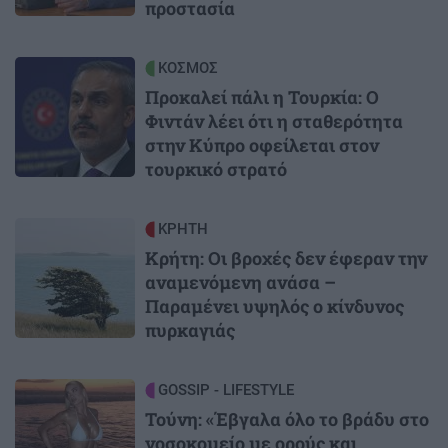
προστασία
Image
ΚΟΣΜΟΣ
Προκαλεί πάλι η Τουρκία: Ο
Φιντάν λέει ότι η σταθερότητα
στην Κύπρο οφείλεται στον
τουρκικό στρατό
Image
ΚΡΗΤΗ
Κρήτη: Οι βροχές δεν έφεραν την
αναμενόμενη ανάσα –
Παραμένει υψηλός ο κίνδυνος
πυρκαγιάς
Image
GOSSIP - LIFESTYLE
Τούνη: «Έβγαλα όλο το βράδυ στο
νοσοκομείο με ορούς και