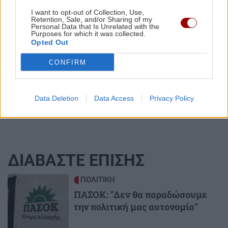
I want to opt-out of Collection, Use,
Retention, Sale, and/or Sharing of my
ΑΘΛΗΤΙΚΑ
Personal Data that Is Unrelated with the
Purposes for which it was collected.
Opted Out
Παγκόσμιο στίβου Κ20: Η Ρούσσου
κατέκτησε το ασημένιο μετάλλιο στα
800 μέτρα
CONFIRM
Data Deletion
Data Access
Privacy Policy
ΔΙΑΒΑΣΤΕ ΕΠΙΣΗΣ
Image
ΠΟΛΙΤΙΚΗ
ΠΑΣΟΚ: "Δεν θα παραδώσουμε
την πολιτική μας αυτονομία"