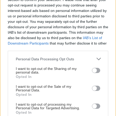
opt-out request is processed you may continue seeing
ΑΥΤΟΔΙΟΙΚΗΣΗ
10:37
interest-based ads based on personal information utilized by
Η εβδομαδιαία ανασκόπηση Καλοκαιρινού –
us or personal information disclosed to third parties prior to
Στο επίκεντρο σχολεία, έργα και θερμική
ΑΘΛΗΤΙΚΑ
your opt-out. You may separately opt-out of the further
προστασία
disclosure of your personal information by third parties on the
«Γκέλα» για τη Σπόρτινγκ παρά το
IAB’s list of downstream participants. This information may
γκολ του Φώτη Ιωαννίδη (βίντεο)
also be disclosed by us to third parties on the
IAB’s List of
ΚΟΣΜΟΣ
10:26
Downstream Participants
that may further disclose it to other
Προκαλεί πάλι η Τουρκία: Ο Φιντάν λέει ότι η
third parties.
σταθερότητα στην Κύπρο οφείλεται στον
Personal Data Processing Opt Outs
τουρκικό στρατό
I want to opt-out of the Sharing of my
personal data.
ΚΡΗΤΗ
ΚΡΗΤΗ
10:14
Opted In
Κρήτη: Οι βροχές δεν έφεραν την αναμενόμενη
Οδοιπορικό στα μοναστήρια του
I want to opt-out of the Sale of my
Ρεθύμνου - Πού χτυπά η καρδιά του
ανάσα – Παραμένει υψηλός ο κίνδυνος
Personal Data.
Δεκαπενταύγουστου
Opted In
πυρκαγιάς
I want to opt-out of processing my
Personal Data for Targeted Advertising.
Opted In