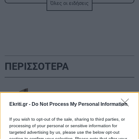
Όλες οι ειδήσεις
ΑΘΛΗΤΙΚΑ
11:21
Παγκόσμιο στίβου Κ20: Η Ρούσσου κατέκτησε
το ασημένιο μετάλλιο στα 800 μέτρα
ΠΟΛΙΤΙΚΗ
11:12
ΠΑΣΟΚ: "Δεν θα παραδώσουμε την πολιτική
μας αυτονομία"
ΠΕΡΙΣΣΟΤΕΡΑ
GOSSIP - LIFESTYLE
11:00
Αργυρός - Νίκα: Οι καλοκαιρινές στιγμές με τα
δύο παιδιά τους πάνω στο γιοτ
ΚΡΗΤΗ
Ekriti.gr -
Do Not Process My Personal Information
Κρήτη: Απανωτά περιστατικά μέθης –
ΚΡΗΤΗ
10:48
Στο ΕΚΑΒ ο «λογαριασμός» της
Ηράκλειο: Δύο συλλήψεις για ναρκωτικά –
If you wish to opt-out of the sale, sharing to third parties, or
νυχτερινής διασκέδασης
processing of your personal or sensitive information for
Κατασχέθηκε κάνναβη και χάπια
targeted advertising by us, please use the below opt-out
section to confirm your selection. Please note that after your