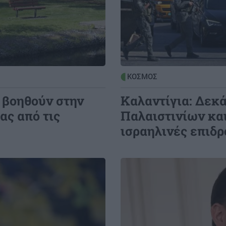
4:21
ΚΡΗΤΗ
13:11
ΒΟΑΚ: Αυτοψία στα έργα από τον
Υπουργό Υποδομών
4:14
BUSINESS
13:05
ΚΟΣΜΟΣ
για
Συνεχίζονται οι αιτήσεις για σπουδές
υ βοηθούν στην
Καλαντίγια: Δεκ
Κτηνιατρικής στο Ευρωπαϊκό
ας από τις
Παλαιστινίων και
Πανεπιστήμιο Κύπρου
ισραηλινές επιδ
Image