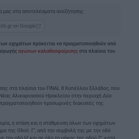
α μας στα αποτελέσματα αναζήτησης.
riti.gr on Google
των οχημάτων πρόκειται να πραγματοποιηθούν από
εξαγωγής
αγώνων καλαθοσφαίρισης
στα πλαίσια του
ης στα πλαίσια του FINAL 8 Κυπέλλου Ελλάδος, που
 Νέας Αλικαρνασσού Ηρακλείου στην περιοχή Δύο
α πραγματοποιηθούν προσωρινές διακοπές της
ορία, η στάση και η στάθμευση όλων των οχημάτων
μα της Οδού. Γ’, από την συμβολή της με την οδό
 την οδό Η’ και σε όλο το μήκος της οδού Ζ’, κατά