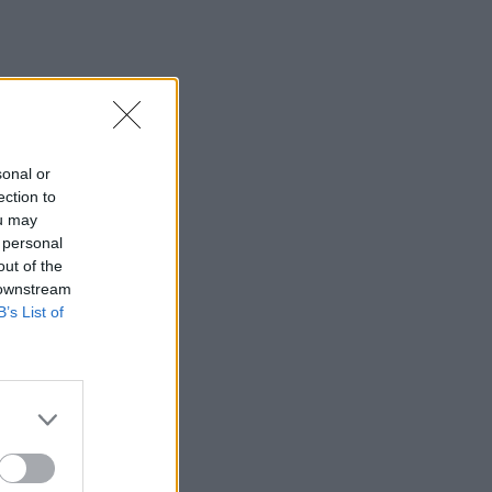
sonal or
ection to
ou may
 personal
out of the
 downstream
B’s List of