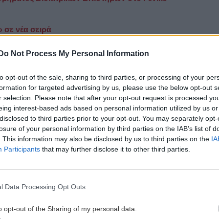
» σε νέα σειρά
gle News
και μάθετε πρώτοι όλες τις ειδήσεις για
Do Not Process My Personal Information
to opt-out of the sale, sharing to third parties, or processing of your per
κετ
formation for targeted advertising by us, please use the below opt-out s
r selection. Please note that after your opt-out request is processed y
eing interest-based ads based on personal information utilized by us or
disclosed to third parties prior to your opt-out. You may separately opt-
 ΕΙΔΗΣΕΩΝ
losure of your personal information by third parties on the IAB’s list of
. This information may also be disclosed by us to third parties on the
IA
Participants
that may further disclose it to other third parties.
5:15
ΑΥΤΟΔΙΟΙΚΗΣΗ
14:06
Δήμος Ηρακλείου: Με εντατικούς
ειρα
ρυθμούς τα έργα οδικής ασφάλειας στο
ΙΤΕ
l Data Processing Opt Outs
o opt-out of the Sharing of my personal data.
5:08
GOSSIP - LIFESTYLE
14:00