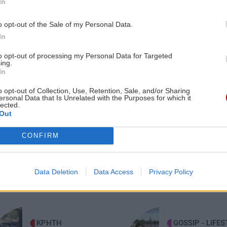
In
Μαρία Σολωμού: Οι διακοπές της στη
Σαντορίνη
o opt-out of the Sale of my Personal Data.
In
to opt-out of processing my Personal Data for Targeted
5:00
ΚΟΙΝΩΝΙΑ
13:52
ing.
με
Σκοτώθηκε προσπαθώντας να κλέψει
In
καλώδια - Εξιχνιάστηκε ο θάνατος
o opt-out of Collection, Use, Retention, Sale, and/or Sharing
72χρονου άντρα
ersonal Data that Is Unrelated with the Purposes for which it
lected.
4:53
Out
ες οι ειδήσεις
ΚΟΣΜΟΣ
13:46
CONFIRM
αι
Σφοδρές καταιγίδες πλήττουν τις
Φιλιππίνες: Τουλάχιστον 4 άνθρωποι
έχασαν τη ζωή τους
Data Deletion
Data Access
Privacy Policy
4:45
ΣΠΙΤΙ
13:40
στην
Το συνηθισμένο λάθος που χαλάει πιο
γρήγορα το καρπούζι – Πώς να το
ΚΡΗΤΗ
GOSSIP - LIFES