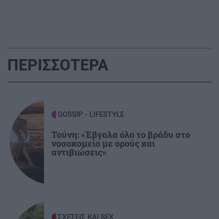
GOSSIP - LIFESTYLE
22:00
Ριφιφί: Η σειρά του Σωτήρη Τσαφούλια
έρχεται στην ελεύθερη τηλεόραση
ΕΛΛΑΔΑ
21:55
ΠΕΡΙΣΣΟΤΕΡΑ
Στα ίχνη του μύθου: Η αναπαράσταση του
"Δράκου" και του θερισμού στην Κοζάνη
(βίντεο)
GOSSIP - LIFESTYLE
ΟΙΚΟΝΟΜΙΑ
21:46
Τούνη: «Έβγαλα όλο το βράδυ στο
ΑΑΔΕ: Ποιοι φορολογούμενοι θα λάβουν email
νοσοκομείο με ορούς και
ή τηλεφώνημα για φορολογικές εκκρεμότητες
αντιβιώσεις»
ΕΛΛΑΔΑ
21:35
Κινηματογραφικός Τουρισμός: Η «Οδύσσεια»
φέρνει εκρηκτική άνοδο στις κρατήσεις
ΣΧΕΣΕΙΣ ΚΑΙ SEX