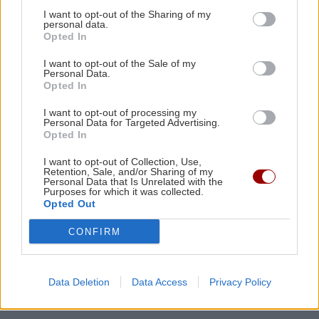
I want to opt-out of the Sharing of my
GOSSIP - LIFESTYLE
02:16
personal data.
Τούνη: «Έβγαλα όλο το βράδυ στο νοσοκομείο
Opted In
με ορούς και αντιβιώσεις»
I want to opt-out of the Sale of my
Personal Data.
Opted In
ΣΧΕΣΕΙΣ ΚΑΙ SEX
00:00
I want to opt-out of processing my
Ο σύντροφός σου σε κάνει καλύτερο άνθρωπο;
Personal Data for Targeted Advertising.
Opted In
GOSSIP - LIFESTYLE
23:00
I want to opt-out of Collection, Use,
Retention, Sale, and/or Sharing of my
Μπρούκλιν Μπέκαμ: Εβρασε μακαρόνια με
Personal Data that Is Unrelated with the
Purposes for which it was collected.
θαλασσινό νερό
Opted Out
CONFIRM
ΑΘΛΗΤΙΚΑ
22:16
ΑΕΚ: Φιλική τεσσάρα στην Καλλιθέα πριν το
Όλες οι ειδήσεις
Σούπερ Καπ με τον ΟΦΗ
Data Deletion
Data Access
Privacy Policy