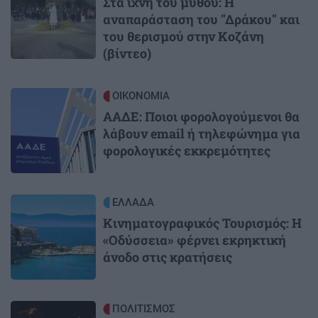
Στα ίχνη του μύθου: Η
αναπαράσταση του "Δράκου" και
του θερισμού στην Κοζάνη
(βίντεο)
Image
ΟΙΚΟΝΟΜΙΑ
ΑΑΔΕ: Ποιοι φορολογούμενοι θα
λάβουν email ή τηλεφώνημα για
φορολογικές εκκρεμότητες
Image
ΕΛΛΑΔΑ
Κινηματογραφικός Τουρισμός: Η
«Οδύσσεια» φέρνει εκρηκτική
άνοδο στις κρατήσεις
Image
ΠΟΛΙΤΙΣΜΟΣ