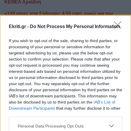
ΚΕΘΕΑ Αριάδνη
«120 μέρες στα Σόδομα»: 4,55 εκατ. ευρώ για τον
χειρόγραφο του Μαρκήσιου ντε Σαντ
Ekriti.gr -
Do Not Process My Personal Information
If you wish to opt-out of the sale, sharing to third parties, or
processing of your personal or sensitive information for
targeted advertising by us, please use the below opt-out
Ακολουθήστε το ekriti.gr στο
Google News
και
section to confirm your selection. Please note that after your
μάθετε πρώτοι όλες τις ειδήσεις για την Κρήτη
opt-out request is processed you may continue seeing
και όχι μόνο.
interest-based ads based on personal information utilized by
us or personal information disclosed to third parties prior to
Κατοχή
Αντίσταση
Κρουσώνας
your opt-out. You may separately opt-out of the further
disclosure of your personal information by third parties on the
IAB’s list of downstream participants. This information may
also be disclosed by us to third parties on the
IAB’s List of
Downstream Participants
that may further disclose it to other
third parties.
ΡΟΗ ΕΙΔΗΣΕΩΝ
Personal Data Processing Opt Outs