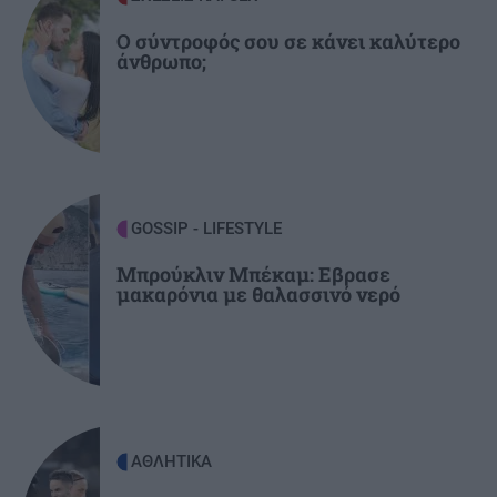
ΠΟΛΙΤΙΣΜΟΣ
21:22
Ο σύντροφός σου σε κάνει καλύτερο
άνθρωπο;
Ναύπλιο: 7ο Φεστιβάλ παραδοσιακών χορών -
Αντάμωμα Ελλάδας και Κύπρου με φόντο το
Μπούρτζι
ΠΕΡΙΣΣΟΤΕΡΑ
21:10
Οι "ήρωες της διπλανής πόρτας": Πώς ο
GOSSIP - LIFESTYLE
Οδυσσέας και ο Πίτερ Πάρκερ άλλαξαν τη
μυθολογία
Μπρούκλιν Μπέκαμ: Εβρασε
μακαρόνια με θαλασσινό νερό
ΑΘΛΗΤΙΚΑ