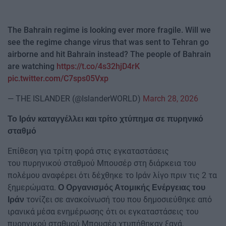
The Bahrain regime is looking ever more fragile. Will we
see the regime change virus that was sent to Tehran go
airborne and hit Bahrain instead? The people of Bahrain
are watching
https://t.co/4s32hjD4rK
pic.twitter.com/C7sps05Vxp
— THE ISLANDER (@IslanderWORLD)
March 28, 2026
Το Ιράν καταγγέλλει και τρίτο χτύπημα σε πυρηνικό
σταθμό
Επίθεση για τρίτη φορά στις εγκαταστάσεις
του πυρηνικού σταθμού Μπουσέρ στη διάρκεια του
πολέμου αναφέρει ότι δέχθηκε το Ιράν λίγο πριν τις 2 τα
ξημερώματα.
Ο Οργανισμός Ατομικής Ενέργειας του
τονίζει σε ανακοίνωσή του που δημοσιεύθηκε από
Ιράν
ιρανικά μέσα ενημέρωσης ότι οι εγκαταστάσεις του
πυρηνικού σταθμού Μπουσέρ χτυπήθηκαν ξανά.