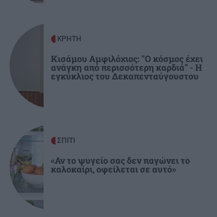
Οικονομόπουλος: Τραγούδησε φορώντας
παραδοσιακό κρητικό σαρίκι!
ΚΡΗΤΗ
ΑΥΤΟΔΙΟΙΚΗΣΗ
20:57
Κισάμου Αμφιλόχιος: "Ο κόσμος έχει
Τιμήθηκε ο Περιφερειάρχης Κρήτης από την
ανάγκη από περισσότερη καρδιά" - Η
Παγκρητική Ομοσπονδία Ευρώπης
εγκύκλιος του Δεκαπενταύγουστου
ΠΟΛΙΤΙΣΜΟΣ
20:49
«Γερμανικές Αποζημιώσεις – Επανορθώσεις»:
Εσπερίδα μνήμης και ιστορικής ενημέρωσης
στα Ανώγεια
ΣΠΙΤΙ
«Αν το ψυγείο σας δεν παγώνει το
καλοκαίρι, οφείλεται σε αυτό»
ΕΠΙΣΤΗΜΗ
20:38
Πώς οι επιστήμονες προσπαθούν να
δημιουργήσουν σοκολάτα που δεν λιώνει στη
ζέστη