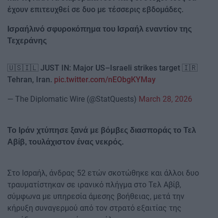
έχουν επιτευχθεί σε δυο με τέσσερις εβδομάδες.
Ισραήλινό σφυροκόπημα του Ισραήλ εναντίον της
Τεχεράνης
🇺🇸🇮🇱 JUST IN: Major US–Israeli strikes target 🇮🇷
Tehran, Iran.
pic.twitter.com/nEObgKYMay
— The Diplomatic Wire (@StatQuests)
March 28, 2026
Το Ιράν χτύπησε ξανά με βόμβες διασποράς το Τελ
Αβίβ, τουλάχιστον ένας νεκρός.
Στο Ισραήλ, άνδρας 52 ετών σκοτώθηκε και άλλοι δυο
τραυματίστηκαν σε ιρανικό πλήγμα στο Τελ Αβίβ,
σύμφωνα με υπηρεσία άμεσης βοήθειας, μετά την
κήρυξη συναγερμού από τον στρατό εξαιτίας της