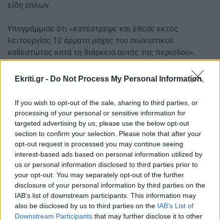
είδη όπλων.
Υπογράμμισε ότι «κατέστρεψε και έθεσε εκτός
λειτουργίας 12 άρματα μάχης του σιωνιστικού
καθεστώτος κατά τη διάρκεια αυτής της περιόδου».
Στις αγορές το πετρέλαιο αγγίζει και πάλι τα 110
Ekriti.gr -
Do Not Process My Personal Information
δολάρια το βαρέλι.
If you wish to opt-out of the sale, sharing to third parties, or
Περισσότερες από 3.000 συγκεντρώσεις εναντίον του
processing of your personal or sensitive information for
Τραμπ σε όλες τις ΗΠΑ
targeted advertising by us, please use the below opt-out
section to confirm your selection. Please note that after your
Το κίνημα διαμαρτυρίας «No Kings» ετοιμάζεται να
opt-out request is processed you may continue seeing
επιστρέψει το Σάββατο, με περισσότερες από 3.000
interest-based ads based on personal information utilized by
συγκεντρώσεις να έχουν προγραμματιστεί σε όλη την
us or personal information disclosed to third parties prior to
Αμερική για να εκφράσουν την αντίθεση στον πρόεδρο
your opt-out. You may separately opt-out of the further
των ΗΠΑ Ντόναλντ Τραμπ και τον πόλεμο στο Ιράν.
disclosure of your personal information by third parties on the
IAB’s list of downstream participants. This information may
Το λαϊκό κίνημα διαμαρτυρίας διοργάνωσε διαδηλώσεις
also be disclosed by us to third parties on the
IAB’s List of
Downstream Participants
that may further disclose it to other
τον Ιούνιο και τον Οκτώβριο του 2025, συγκεντρώνοντας