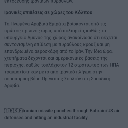
εκτόξευσης ιρανικών πυραύλων.
Ιρανικές επιθέσεις σε χώρες του Κόλπου
Τα Ηνωμένα Αραβικά Εμιράτα βρίσκονται από τις
πρώτες πρωινές ώρες υπό πολιορκία, καθώς το
υπουργείο Άμυνας της χώρας ανακοίνωσε ότι δέχεται
συντονισμένη επίθεση με πυραύλους κρουζ και μη
επανδρωμένα αεροσκάφη από το Ιράν. Την ίδια ώρα,
χτυπήματα δέχονται και αμερικανικές βάσεις της
περιοχής, καθώς τουλάχιστον 12 στρατιώτες των ΗΠΑ
τραυματίστηκαν μετά από ιρανικό πλήγμα στην
αεροπορική βάση Πρίγκιπας Σουλτάν στη Σαουδική
Αραβία.
🇮🇷🇧🇭Iranian missile punches through Bahrain/US air
defenses and hitting an industrial facility.