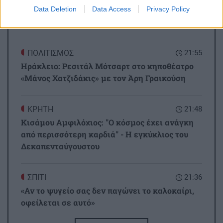
Data Deletion
Data Access
Privacy Policy
ΡΟΗ ΕΙΔΗΣΕΩΝ
ΠΟΛΙΤΙΣΜΟΣ
21:55
Ηράκλειο: Ρεσιτάλ Μότσαρτ στο κηποθέατρο
«Μάνος Χατζιδάκις» με τον Άρη Γραικούση
ΚΡΗΤΗ
21:48
Κισάμου Αμφιλόχιος: "Ο κόσμος έχει ανάγκη
από περισσότερη καρδιά" - Η εγκύκλιος του
Δεκαπενταύγουστου
ΣΠΙΤΙ
21:36
«Αν το ψυγείο σας δεν παγώνει το καλοκαίρι,
οφείλεται σε αυτό»