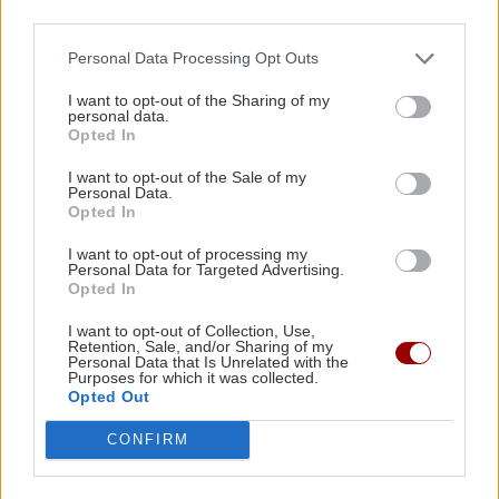
third parties.
5 εκατομμύρια και 7 εκατομμύρια ανθρώπους αντίστοιχα
σε χιλιάδες εκδηλώσεις σε όλη την Αμερική.
Personal Data Processing Opt Outs
ΔΙΑΒΑΣΤΕ ΕΠΙΣΗΣ
I want to opt-out of the Sharing of my
personal data.
Opted In
Νέο μήνυμα Τραμπ στο Ιράν: «Πρέπει να ανοίξουν τα
Στενά του Τραμπ... εννοώ, του Ορμούζ» (βίντεο)
I want to opt-out of the Sale of my
Personal Data.
Ρούμπιο: Άλλες 2-4 εβδομάδες θα συνεχιστεί ο
Opted In
πόλεμος - Μπορούμε να πετύχουμε τους στόχους μας
I want to opt-out of processing my
χωρίς χερσαία επιχείρηση
Personal Data for Targeted Advertising.
Opted In
Ακολουθήστε το ekriti.gr στο
Google News
και
I want to opt-out of Collection, Use,
μάθετε πρώτοι όλες τις ειδήσεις για την Κρήτη
Retention, Sale, and/or Sharing of my
και όχι μόνο.
Personal Data that Is Unrelated with the
Purposes for which it was collected.
Opted Out
Πόλεμος
Ιράν
Μεση Ανατολη
CONFIRM