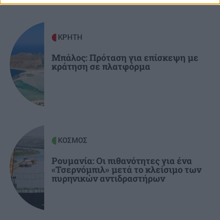
ΚΡΗΤΗ
11:52
Ηράκλειο: Η ΕΛ.ΑΣ για τον τουρίστα που
φέρεται να ζήτησε τιμή για την 10χρονη
ΚΡΗΤΗ
Μπάλος: Πρόταση για επίσκεψη με
κράτηση σε πλατφόρμα
ΚΡΗΤΗ
11:40
Κρήτη: Μία ακόμα τραγωδία με γυναίκα σε
θάλασσα
ΠΕΡΙΕΡΓΑ - ΠΑΡΑΞΕΝΑ
11:31
Η «μπαταρία» του βυθού: Το φιλόδοξο σχέδιο
ΚΟΣΜΟΣ
με δεξαμενή 20 εκατ. λίτρων κάτω από τη
θάλασσα
Ρουμανία: Οι πιθανότητες για ένα
«Τσερνόμπιλ» μετά το κλείσιμο των
πυρηνικών αντιδραστήρων