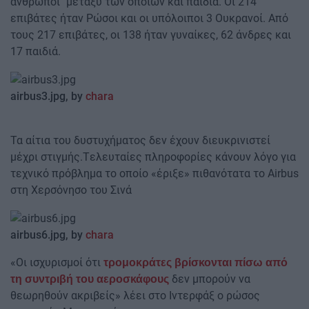
άνθρωποι" μεταξύ των οποίων και παιδιά. Οι 214
επιβάτες ήταν Ρώσοι και οι υπόλοιποι 3 Ουκρανοί. Από
τους 217 επιβάτες, οι 138 ήταν γυναίκες, 62 άνδρες και
17 παιδιά.
airbus3.jpg, by
chara
Τα αίτια του δυστυχήματος δεν έχουν διευκρινιστεί
μέχρι στιγμής.Tελευταίες πληροφορίες κάνουν λόγο για
τεχνικό πρόβλημα το οποίο «έριξε» πιθανότατα το Airbus
στη Χερσόνησο του Σινά
airbus6.jpg, by
chara
«Οι ισχυρισμοί ότι
τρομοκράτες βρίσκονται πίσω από
δεν μπορούν να
τη συντριβή του αεροσκάφους
θεωρηθούν ακριβείς» λέει στο Ιντερφάξ ο ρώσος