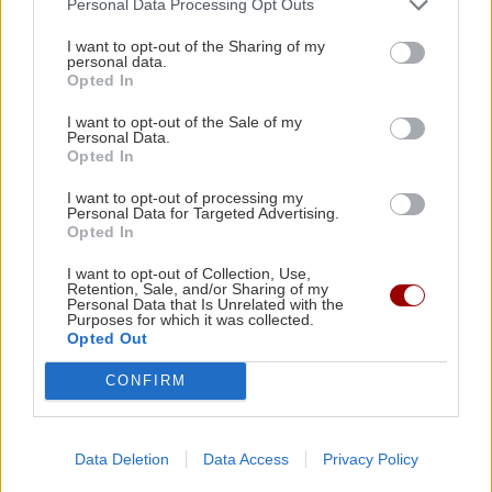
Personal Data Processing Opt Outs
Όλες οι ειδήσεις
ΚΡΗΤΗ
12:30
"Βούλιαξε" η Άρβη από την 1η μέρα για την
I want to opt-out of the Sharing of my
personal data.
γιορτή μπανάνας (εικόνες)
Opted In
I want to opt-out of the Sale of my
Personal Data.
ΥΓΕΙΑ
12:19
Opted In
Καρκίνος παχέος εντέρου: Το απλό τεστ που
συνδέθηκε με 50% λιγότερους θανάτους
I want to opt-out of processing my
Personal Data for Targeted Advertising.
ΠΕΡΙΣΣΟΤΕΡΑ
Opted In
ΚΡΗΤΗ
12:09
I want to opt-out of Collection, Use,
Retention, Sale, and/or Sharing of my
Χερσόνησος: Συνελήφθη ο κυβερνήτης τους
Personal Data that Is Unrelated with the
Purposes for which it was collected.
σκάφους
Opted Out
GOSSIP - LIFESTYLE
CONFIRM
Η Μαρίνα Βερνίκου έπιασε
GOSSIP - LIFESTYLE
12:00
λαγοκέφαλο και πόζαρε μαζί του
Ο Κωνσταντίνος Αργυρός φωτογραφήθηκε
μέσα σε σκάφος
Data Deletion
Data Access
Privacy Policy