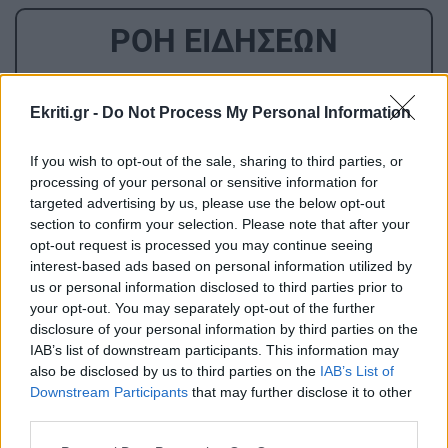
ΡΟΗ ΕΙΔΗΣΕΩΝ
GOSSIP - LIFESTYLE
13:00
Ekriti.gr -
Do Not Process My Personal Information
Η Μαρίνα Βερνίκου έπιασε λαγοκέφαλο και
πόζαρε μαζί του
If you wish to opt-out of the sale, sharing to third parties, or
processing of your personal or sensitive information for
targeted advertising by us, please use the below opt-out
ΚΡΗΤΗ
12:50
section to confirm your selection. Please note that after your
Μπάλος: Πρόταση για επίσκεψη με κράτηση
opt-out request is processed you may continue seeing
σε πλατφόρμα
interest-based ads based on personal information utilized by
us or personal information disclosed to third parties prior to
your opt-out. You may separately opt-out of the further
ΚΟΣΜΟΣ
12:41
disclosure of your personal information by third parties on the
IAB’s list of downstream participants. This information may
Ρουμανία: Οι πιθανότητες για ένα
also be disclosed by us to third parties on the
IAB’s List of
«Τσερνόμπιλ» μετά το κλείσιμο των
Downstream Participants
that may further disclose it to other
πυρηνικών αντιδραστήρων
third parties.