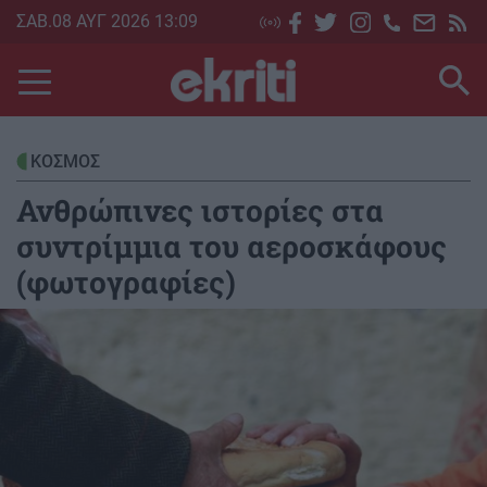
Skip
ΣΑΒ.08 ΑΥΓ 2026 13:09
to
main
content
ΚΟΣΜΟΣ
Ανθρώπινες ιστορίες στα
συντρίμμια του αεροσκάφους
(φωτογραφίες)