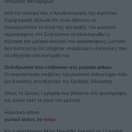
υπουργός Μεταφορών.
Από την πλευρά του, ο πρωθυπουργός της Αιγύπτου
Σερίφ Ισμαήλ δήλωσε ότι είναι αδύνατο να
διευκρινιστούν τα αίτια της συντριβής του ρωσικού
αεροσκάφους στο Σινά ώσπου να ολοκληρωθεί η
εξέταση του μαύρου κουτιού του αεροσκάφους, ωστόσο
δεν πιστεύεται ότι υπήρξαν «παράνομες» ενέργειες που
να οδήγησαν στη συντριβή του.
Οι άνθρωποι που επέβαιναν στο μοιραίο airbus:
Οι περισσότεροι επιβάτες του ρωσικού airbus είχαν πάει
για διακοπές στο θέρετρο της Ερυθράς Θάλασσας.
​Oπως το ζεύγος Γκρομόφ που βλέπετε στη φωτογραφία,
και έκανε εκεί το μήνα του μέλιτος.
ρωσικό
airbus, by
renas
Και η πεντάχρονη Αλίνα Μοισέβα, ένα από τα 17 παιδιά