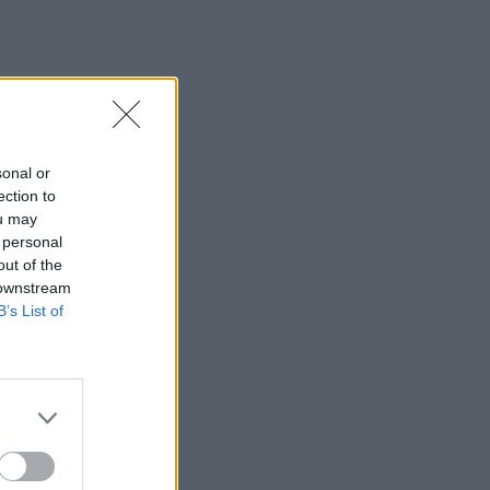
sonal or
ection to
ou may
 personal
out of the
 downstream
B’s List of