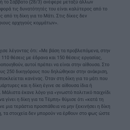
ή το Σάββατο (28/3) ανέφερε μεταξύ άλλων
φορά τις δυνατότητές του είναι καλύτερος από το
από τη δίκη για το Μάτι. Στις δίκες δεν
φιους αρχηγούς κομμάτων».
ισε λέγοντας ότι: «Με βάση τα προβλεπόμενα, στην
 110 θέσεις με έδρανα και 150 θέσεις εργασίας,
οποιηθούν, αυτοί πρέπει να είναι στην αίθουσα. Στο
ους 250 δικηγόρους που δηλώθηκαν στην ανάκριση,
ποκλείεται κανένας. Όταν στη δίκη για το μάτι που
άρτυρες και η δίκη έγινε σε αίθουσα ίδια ή
. Μάλιστα έκανε λόγο για «γνωστό πολιτικό παιχνίδι
α γίνει η δίκη για τα Τέμπη» θύμισε ότι «κατά τη
νε μια τεράστια προσπάθεια να μην ξεκινήσει η δίκη
κη, τα στοιχεία δεν μπορούν να έρθουν στο φως ώστε