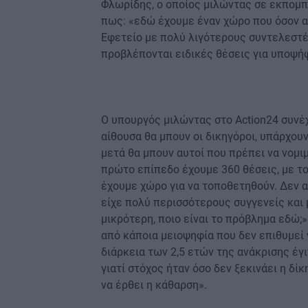
Φλωρίδης, ο οποίος μιλώντας σε εκπομπ
πως: «εδώ έχουμε έναν χώρο που όσον α
Εφετείο με πολύ λιγότερους συντελεστές 
προβλέπονται ειδικές θέσεις για υποψή
Ο υπουργός μιλώντας στο Action24 συνέχ
αίθουσα θα μπουν οι δικηγόροι, υπάρχουν
μετά θα μπουν αυτοί που πρέπει να νομιμ
πρώτο επίπεδο έχουμε 360 θέσεις, με τ
έχουμε χώρο για να τοποθετηθούν. Δεν α
είχε πολύ περισσότερους συγγενείς και μ
μικρότερη, ποιο είναι το πρόβλημα εδώ;»
από κάποια μειοψηφία που δεν επιθυμεί ν
διάρκεια των 2,5 ετών της ανάκρισης έγι
γιατί στόχος ήταν όσο δεν ξεκινάει η δί
να έρθει η κάθαρση».