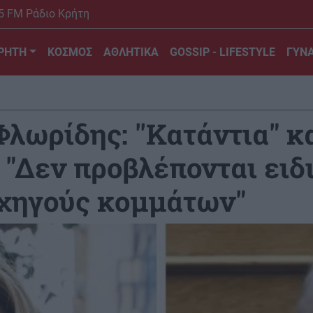
5 FM Ράδιο Κρήτη
ΡΗΤΗ
ΚΟΣΜΟΣ
ΑΘΛΗΤΙΚΑ
GOSSIP - LIFESTYLE
ΓΥΝΑ
λωρίδης: ''Κατάντια" κ
 "Δεν προβλέπονται ειδ
χηγούς κομμάτων"