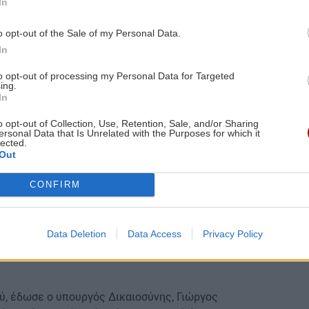
την ανακοίνωση της Ένωσης Δικαστών και
In
ίο Τύπου. Ήταν αξιολογικές κρίσεις από έναν
o opt-out of the Sale of my Personal Data.
που διαμαρτύρεται για τα έκτροπα που συμβαίνουν.
In
φράζει δημόσια τη γνώμη του για κάποιον πολίτη,
to opt-out of processing my Personal Data for Targeted
ing.
οβλέπονται ειδικές θέσεις για υποψήφιους
In
o opt-out of Collection, Use, Retention, Sale, and/or Sharing
ersonal Data that Is Unrelated with the Purposes for which it
lected.
Out
CONFIRM
Data Deletion
Data Access
Privacy Policy
ύ, έδωσε ο υπουργός Δικαιοσύνης, Γιώργος