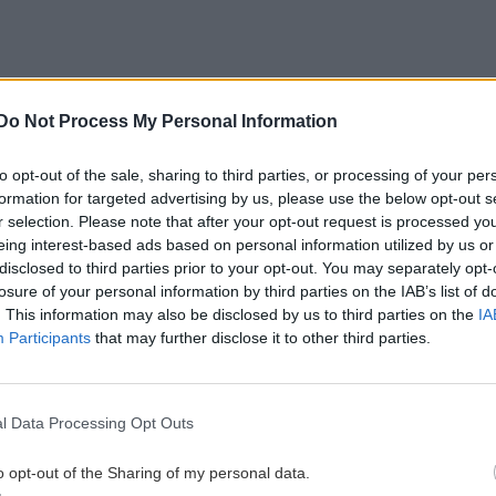
κη «κολοβή» και εξέφρασε τη βεβαιότητά της
Do Not Process My Personal Information
α ξαναγίνει σωστά. Ξεκινώντας από την ανακριτική
ους κατηγορούμενους και στη σωστή δίκη. Δεν θα
to opt-out of the sale, sharing to third parties, or processing of your per
αι πολύ παραπάνω. Έχουμε τρία εγκλήματα: Το
formation for targeted advertising by us, please use the below opt-out s
ς πυρόσφαιρας και το έγκλημα της συγκάλυψης. Θα
r selection. Please note that after your opt-out request is processed y
 να γίνει σωστά η δίκη. Μας ενδιαφέρει η
eing interest-based ads based on personal information utilized by us or
να γίνει όταν πας με έναν τόσο περιορισμένο
disclosed to third parties prior to your opt-out. You may separately opt-
ες που είδαμε στη δίκη στη Λάρισα».
losure of your personal information by third parties on the IAB’s list of
. This information may also be disclosed by us to third parties on the
IA
Participants
that may further disclose it to other third parties.
μένω πολλά από τη δίκη. Σε κάθε ποινική
η που σημαίνει ότι μπορεί να προκύψουν πράγματα.
l Data Processing Opt Outs
ς μπορεί να αξιοποίηση η έδρα τα νέα στοιχεία που
ίς διαμαρτύρονταν αλλά χωρίς να απειλήσουν
o opt-out of the Sharing of my personal data.