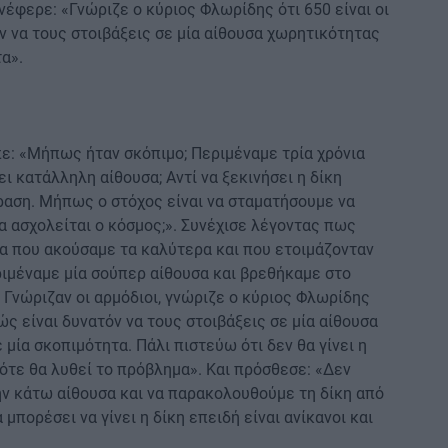
έφερε: «Γνώριζε ο κύριος Φλωρίδης ότι 650 είναι οι
ν να τους στοιβάξεις σε μία αίθουσα χωρητικότητας
τα».
πε: «Μήπως ήταν σκόπιμο; Περιμέναμε τρία χρόνια
ι κατάλληλη αίθουσα; Αντί να ξεκινήσει η δίκη
ραση. Μήπως ο στόχος είναι να σταματήσουμε να
να ασχολείται ο κόσμος;». Συνέχισε λέγοντας πως
σα που ακούσαμε τα καλύτερα και που ετοιμάζονταν
ριμέναμε μία σούπερ αίθουσα και βρεθήκαμε στο
 Γνώριζαν οι αρμόδιοι, γνώριζε ο κύριος Φλωρίδης
Πώς είναι δυνατόν να τους στοιβάξεις σε μία αίθουσα
μία σκοπιμότητα. Πάλι πιστεύω ότι δεν θα γίνει η
πότε θα λυθεί το πρόβλημα». Και πρόσθεσε: «Δεν
ν κάτω αίθουσα και να παρακολουθούμε τη δίκη από
μπορέσει να γίνει η δίκη επειδή είναι ανίκανοι και