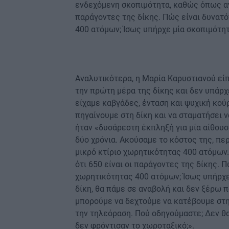
ενδεχόμενη σκοπιμότητα, καθώς όπως αν
παράγοντες της δίκης. Πώς είναι δυνατό
400 ατόμων; Ίσως υπήρχε μία σκοπιμότη
Αναλυτικότερα, η Μαρία Καρυστιανού εί
την πρώτη μέρα της δίκης και δεν υπάρχε
είχαμε καβγάδες, ένταση και ψυχική κού
πηγαίνουμε στη δίκη και να σταματήσει 
ήταν «δυσάρεστη έκπληξή για μία αίθου
δύο χρόνια. Ακούσαμε το κόστος της, πε
μικρό κτίριο χωρητικότητας 400 ατόμων.
ότι 650 είναι οι παράγοντες της δίκης. 
χωρητικότητας 400 ατόμων; Ίσως υπήρχε 
δίκη, θα πάμε σε αναβολή και δεν ξέρω 
μπορούμε να δεχτούμε να κατέβουμε στη
την τηλεόραση. Πού οδηγούμαστε; Δεν θα 
δεν φρόντισαν το χωροταξικό;».