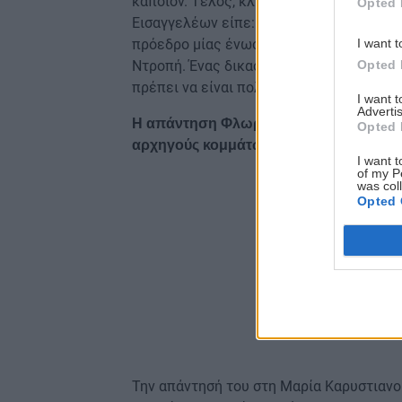
κάποιον. Τέλος, κληθείσα να σχολιάσει 
Opted 
Εισαγγελέων είπε: «Ήταν ντροπή το δελτ
I want t
πρόεδρο μίας ένωσης προς έναν πολίτη 
Opted 
Ντροπή. Ένας δικαστής δεν πρέπει να εκ
πρέπει να είναι πολύ προσεκτικός».
I want 
Advertis
Η απάντηση Φλωρίδη: Στις δίκες δεν πρ
Opted 
αρχηγούς κομμάτων
I want t
of my P
was col
Opted 
Την απάντησή του στη Μαρία Καρυστιανο