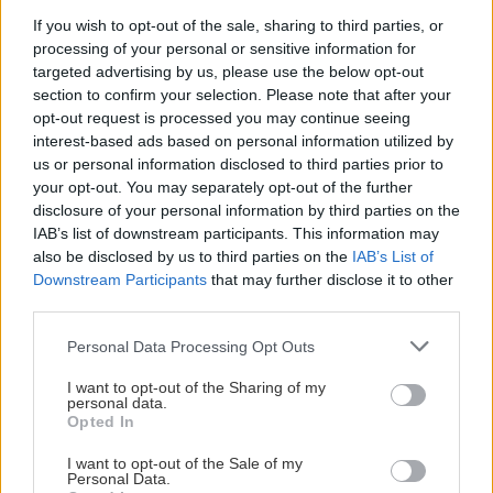
If you wish to opt-out of the sale, sharing to third parties, or
ΠΕΡΙΕΡΓΑ - ΠΑΡΑΞΕΝΑ
processing of your personal or sensitive information for
ΚΟΣΜΟΣ
15:25
targeted advertising by us, please use the below opt-out
Το κρέας - πολυτέλεια από την
Το τείχος των 12 δισ. δολαρίων: Η Ιαπωνία
section to confirm your selection. Please note that after your
Ιαπωνία που λιώνει στο στόμα
υψώνει άμυνα απέναντι στη δύναμη της
opt-out request is processed you may continue seeing
interest-based ads based on personal information utilized by
θάλασσας
us or personal information disclosed to third parties prior to
your opt-out. You may separately opt-out of the further
disclosure of your personal information by third parties on the
ΚΟΣΜΟΣ
15:16
IAB’s list of downstream participants. This information may
Ορμούζ: Η κίνηση των πλοίων μειώθηκε - Εν
also be disclosed by us to third parties on the
IAB’s List of
αναμονή αποτελεσμάτων των συνομιλιών
ΕΛΛΑΔΑ
Downstream Participants
that may further disclose it to other
Ιράν-Ομάν
third parties.
Άρειος Πάγος: Δεν ανασύρεται από το
αρχείο η υπόθεση των υποκλοπών
Personal Data Processing Opt Outs
ΟΙΚΟΝΟΜΙΑ
15:09
I want to opt-out of the Sharing of my
Αγροτικές ενισχύσεις 2026: Ποιοι κινδυνεύουν
personal data.
με αποκλεισμό - Οι κυρώσεις για ανακριβή
Opted In
στοιχεία ΟΣΔΕ
I want to opt-out of the Sale of my
Personal Data.