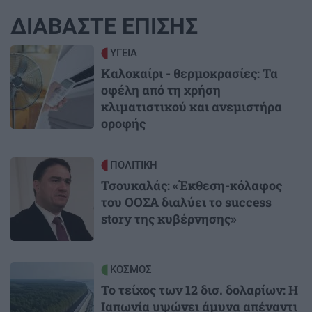
ΔΙΑΒΑΣΤΕ ΕΠΙΣΗΣ
Image
ΥΓΕΙΑ
Καλοκαίρι - θερμοκρασίες: Τα
οφέλη από τη χρήση
κλιματιστικού και ανεμιστήρα
οροφής
Image
ΠΟΛΙΤΙΚΗ
Τσουκαλάς: «Έκθεση-κόλαφος
του ΟΟΣΑ διαλύει το success
story της κυβέρνησης»
Image
ΚΟΣΜΟΣ
Το τείχος των 12 δισ. δολαρίων: Η
Ιαπωνία υψώνει άμυνα απέναντι