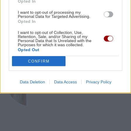
Opted In
GOSSIP - LIFESTYLE
ΚΡΗΤΗ
15:07
I want to opt-out of processing my
Νέα άφιξη μεταναστών στην Κρήτη: 57 άτομα
Τατιάνα Στεφανίδου: Διακοπές στο
Personal Data for Targeted Advertising.
Ιόνιο με τον Νίκο Ευαγγελάτο και τον
εντοπίστηκαν στα Καπετανιανά
Opted In
γιο τους
I want to opt-out of Collection, Use,
Retention, Sale, and/or Sharing of my
Personal Data that Is Unrelated with the
Purposes for which it was collected.
Opted Out
CONFIRM
ΥΓΕΙΑ
Όταν οι εμβοές επιμένουν: Τι
αποκαλύπτει η δραστηριότητα του
Data Deletion
Data Access
Privacy Policy
εγκεφάλου